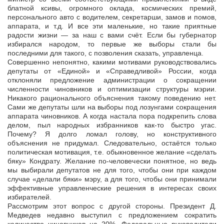
блатной ксивы, огромного оклада, космических премий,
персонального авто с водителем, секретарши, замов и помов,
аппарата, и т.д. И все эти маленькие, но такие приятные
радости жизни — за наш с вами счёт. Если бы губернатор
избирался народом, то первые же выборы стали бы
последними для такого, с позволения сказать, управленца.
Совершенно непонятно, какими мотивами руководствовались
депутаты от «Единой» и «Справедливой» России, когда
отклоняли предложение администрации о сокращении
численности чиновников и оптимизации структуры мэрии.
Никакого рационального объяснения такому поведению нет.
Сами же депутаты шли на выборы под лозунгами сокращения
аппарата чиновников. А когда настала пора подкрепить слова
делом, пыл народных избранников как-то быстро угас.
Почему? Я долго ломал голову, но конструктивного
объяснения не придумал. Следовательно, остаётся только
политическая мотивация, т.е. обыкновенное желание «сделать
бяку» Кондрату. Желание по-человечески понятное, но ведь
мы выбирали депутатов не для того, чтобы они при каждом
случае «делали бяки» мэру, а для того, чтобы они принимали
эффективные управленческие решения в интересах своих
избирателей.
Рассмотрим этот вопрос с другой стороны. Президент Д.
Медведев недавно выступил с предложением сократить