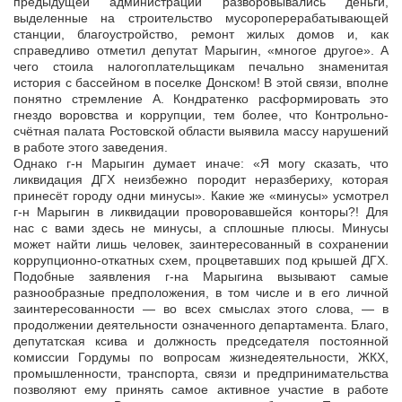
предыдущей администрации разворовывались деньги,
выделенные на строительство мусороперерабатывающей
станции, благоустройство, ремонт жилых домов и, как
справедливо отметил депутат Марыгин, «многое другое». А
чего стоила налогоплательщикам печально знаменитая
история с бассейном в поселке Донском! В этой связи, вполне
понятно стремление А. Кондратенко расформировать это
гнездо воровства и коррупции, тем более, что Контрольно-
счётная палата Ростовской области выявила массу нарушений
в работе этого заведения.
Однако г-н Марыгин думает иначе: «Я могу сказать, что
ликвидация ДГХ неизбежно породит неразбериху, которая
принесёт городу одни минусы». Какие же «минусы» усмотрел
г-н Марыгин в ликвидации проворовавшейся конторы?! Для
нас с вами здесь не минусы, а сплошные плюсы. Минусы
может найти лишь человек, заинтересованный в сохранении
коррупционно-откатных схем, процветавших под крышей ДГХ.
Подобные заявления г-на Марыгина вызывают самые
разнообразные предположения, в том числе и в его личной
заинтересованности — во всех смыслах этого слова, — в
продолжении деятельности означенного департамента. Благо,
депутатская ксива и должность председателя постоянной
комиссии Гордумы по вопросам жизнедеятельности, ЖКХ,
промышленности, транспорта, связи и предпринимательства
позволяют ему принять самое активное участие в работе