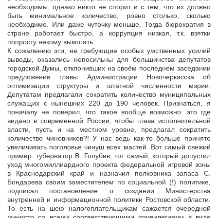
необходимы, однако никто не спорит и с тем, что их должно
быть минимальное количество, ровно столько, сколько
необходимо. Или даже чуточку меньше. Тогда бюрократия в
стране работает быстро, а коррупция низкая, т.к. взятки
попросту некому вымогать.
К сожалению эти, не требующие особых умственных усилий
выводы, оказались непосильны для большинства депутатов
городской Думы, отклонивших на своём последнем заседании
предложение главы Администрации Новочеркасска об
оптимизации структуры и штатной численности мэрии.
Депутатам предлагали сократить количество муниципальных
служащих с нынешних 220 до 190 человек. Признаться, я
поначалу не поверил, что такое вообще возможно: это где
видано в современной России, чтобы глава исполнительной
власти, пусть и на местном уровне, предлагал сократить
количество чиновников?! У нас ведь как-то больше принято
увеличивать поголовье чинуш всех мастей. Вот самый свежий
пример: губернатор В. Голубев, тот самый, который допустил
уход многомиллиардного проекта федеральной игровой зоны
в Краснодарский край и назначил полковника запаса C.
Бондарева своим заместителем по социальной (!) политике,
подписал постановление о создании Министерства
внутренней и информационной политики Ростовской области.
То есть на шею налогоплательщикам сажается очередной
министр со всеми соответствующими привилегиями в виде