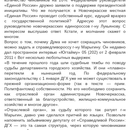
количество чиновников на 20%. Федеральные руководители
«Единой России» дружно заявили о поддержке президентской
инициативы. Что же получается: в Новочеркасске местная
«Единая Россия» проводит собственный курс, идущий вразрез
с государственной политикой? Адресую этот вопрос
руководителю новочеркасских единороссов г-ну Лукьянову. С
интересом выслушаю ответ. Кстати, и молчание скажет о
многом.
Вопрос о том, почему Дума не хочет сокращать чиновников,
можно задать и справедливороссу г-ну Марыгину. Он недавно
дал пространное интервью «Югтайму» 05 (202) от 2 февраля
2011 г. Вот несколько любопытных выдержек:
«В течение прошлого года шли судебные тяжбы по поводу
судьбы департамента городского хозяйства. И они «плавно»
перетекли в нынешний год. По федеральному
законодательству с 1 января ДГХ уже не может существовать в
прежней организационно-форме (так в тексте — прим.
Политфантома) собственности. Но его необходимо сохранить
как отраслевой орган администрации Новочеркасска,
ответственный за благоустройство, жилищно-коммунальное
хозяйство и многое другое».
«Отраслевой орган», за судьбу которого так ратует г-н
Марыгин, давно уже сделался притчей во языцех. Позвольте
напомнить забывчивому депутату от «Справедливой России»:
ДГХ — это та самая структура, через которую чиновниками