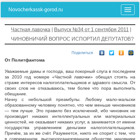
Novocherkassk-gorod.ru
Частная лавочка
|
Выпуск №34 от 1 сентября 2011
|
ЧИНОВНИЧИЙ ВОПРОС ИСПОРТИЛ ДЕПУТАТОВ?
Поделиться
От Политфантома
Уважаемые дамы и господа, ваш покорный слуга в последнем
за 2010 год номере «Частной лавочки» обещал стоять на
страже интересов налогоплательщиков и здравого смысла. От
своих слов не отказываюсь, тем более что пора выполнить
обещание.
Начну с небольшой преамбулы. Любому мало-мальски
образованному человеку понятно, что чем меньше чиновников
— тем лучше. Это правило без исключений, ибо чиновник не
производит никаких интеллектуальных или материальных
ценностей, не оказывает никаких услуг, а занимается от имени
государства управлением деньгами налогоплательщиков.
Причём, за их же счёт. Разумеется, никто не спорит с тем, что
в современном, высокоорганизованном обществе чиновники