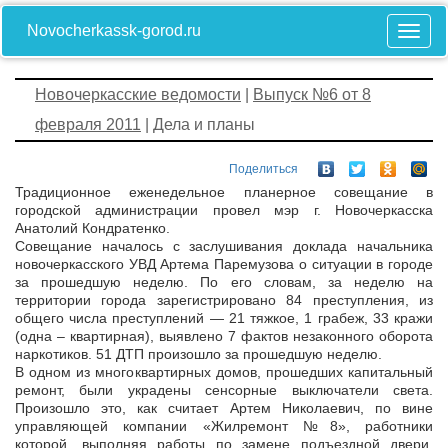
Novocherkassk-gorod.ru
Новочеркасские ведомости
|
Выпуск №6 от 8
февраля 2011
| Дела и планы
Поделиться
Традиционное еженедельное планерное совещание в
городской администрации провел мэр г. Новочеркасска
Анатолий Кондратенко.
Совещание началось с заслушивания доклада начальника
новочеркасского УВД Артема Паремузова о ситуации в городе
за прошедшую неделю. По его словам, за неделю на
территории города зарегистрировано 84 преступления, из
общего числа преступлений — 21 тяжкое, 1 грабеж, 33 кражи
(одна – квартирная), выявлено 7 фактов незаконного оборота
наркотиков. 51 ДТП произошло за прошедшую неделю.
В одном из многоквартирных домов, прошедших капитальный
ремонт, были украдены сенсорные выключатели света.
Произошло это, как считает Артем Николаевич, по вине
управляющей компании «Жилремонт №8», работники
которой, выполняя работы по замене подъездной двери,