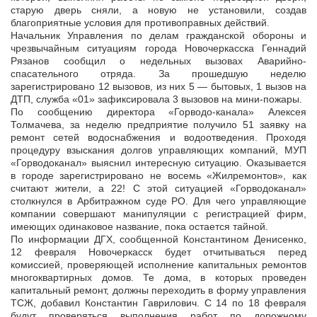
старую дверь сняли, а новую не установили, создав
благоприятные условия для противоправных действий.
Начальник Управления по делам гражданской обороны и
чрезвычайным ситуациям города Новочеркасска Геннадий
Рязанов сообщил о недельных вызовах Аварийно-
спасательного отряда. За прошедшую неделю
зарегистрировано 12 вызовов, из них 5 — бытовых, 1 вызов на
ДТП, служба «01» зафиксировала 3 вызовов на мини-пожары.
По сообщению директора «Горводо-канала» Алексея
Толмачева, за неделю предприятие получило 51 заявку на
ремонт сетей водоснабжения и водоотведения. Проходя
процедуру взыскания долгов управляющих компаний, МУП
«Горводоканал» выяснил интересную ситуацию. Оказывается
в городе зарегистрировано не восемь «Жилремонтов», как
считают жители, а 22! С этой ситуацией «Горводоканал»
столкнулся в Арбитражном суде РО. Для чего управляющие
компании совершают манипуляции с регистрацией фирм,
имеющих одинаковое название, пока остается тайной.
По информации ДГХ, сообщенной Константином Денисенко,
12 февраля Новочеркасск будет отчитываться перед
комиссией, проверяющей исполнение капитальных ремонтов
многоквартирных домов. Те дома, в которых проведен
капитальный ремонт, должны переходить в форму управления
ТСЖ, добавил Константин Гаврилович. С 14 по 18 февраля
будут проверяться выполнения работ по дорожному