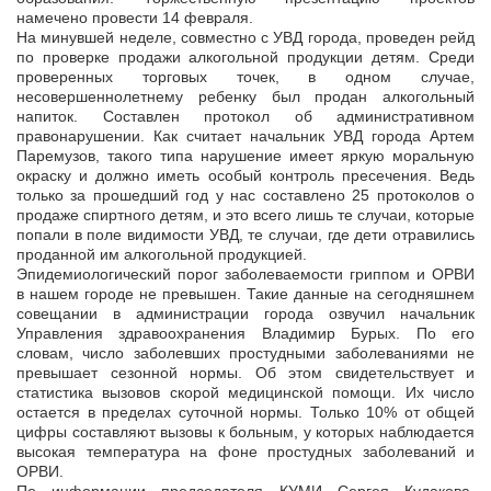
намечено провести 14 февраля.
На минувшей неделе, совместно с УВД города, проведен рейд
по проверке продажи алкогольной продукции детям. Среди
проверенных торговых точек, в одном случае,
несовершеннолетнему ребенку был продан алкогольный
напиток. Составлен протокол об административном
правонарушении. Как считает начальник УВД города Артем
Паремузов, такого типа нарушение имеет яркую моральную
окраску и должно иметь особый контроль пресечения. Ведь
только за прошедший год у нас составлено 25 протоколов о
продаже спиртного детям, и это всего лишь те случаи, которые
попали в поле видимости УВД, те случаи, где дети отравились
проданной им алкогольной продукцией.
Эпидемиологический порог заболеваемости гриппом и ОРВИ
в нашем городе не превышен. Такие данные на сегодняшнем
совещании в администрации города озвучил начальник
Управления здравоохранения Владимир Бурых. По его
словам, число заболевших простудными заболеваниями не
превышает сезонной нормы. Об этом свидетельствует и
статистика вызовов скорой медицинской помощи. Их число
остается в пределах суточной нормы. Только 10% от общей
цифры составляют вызовы к больным, у которых наблюдается
высокая температура на фоне простудных заболеваний и
ОРВИ.