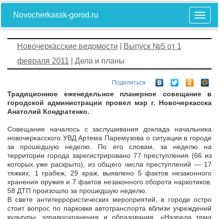
Novocherkassk-gorod.ru
Новочеркасские ведомости
|
Выпуск №5 от 1
февраля 2011
| Дела и планы
Поделиться
Традиционное еженедельное планерное совещание в
городской администрации провел мэр г. Новочеркасска
Анатолий Кондратенко.
Совещание началось с заслушивания доклада начальника
новочеркасского УВД Артема Паремузова о ситуации в городе
за прошедшую неделю. По его словам, за неделю на
территории города зарегистрировано 77 преступления (66 из
которых уже раскрыто), из общего числа преступлений — 17
тяжких, 1 грабеж, 29 краж, выявлено 5 фактов незаконного
хранения оружия и 7 фактов незаконного оборота наркотиков.
58 ДТП произошло за прошедшую неделю.
В свете антитеррористических мероприятий, в городе остро
стоит вопрос по парковке автотранспорта вблизи учреждений
культуры, здравоохранения и образования. «Назрела тема