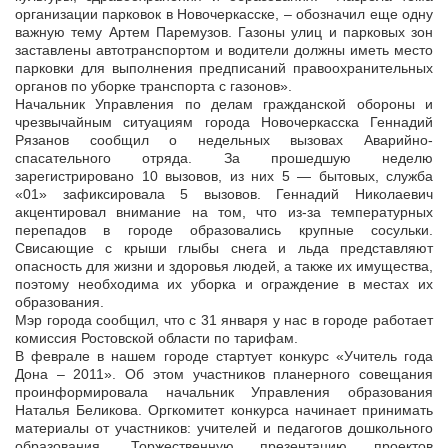
организации парковок в Новочеркасске, – обозначил еще одну
важную тему Артем Паремузов. Газоны улиц и парковых зон
заставлены автотранспортом и водители должны иметь место
парковки для выполнения предписаний правоохранительных
органов по уборке транспорта с газонов».
Начальник Управления по делам гражданской обороны и
чрезвычайным ситуациям города Новочеркасска Геннадий
Рязанов сообщил о недельных вызовах Аварийно-
спасательного отряда. За прошедшую неделю
зарегистрировано 10 вызовов, из них 5 — бытовых, служба
«01» зафиксировала 5 вызовов. Геннадий Николаевич
акцентировал внимание на том, что из-за температурных
перепадов в городе образовались крупные сосульки.
Свисающие с крыши глыбы снега и льда представляют
опасность для жизни и здоровья людей, а также их имущества,
поэтому необходима их уборка и ограждение в местах их
образования.
Мэр города сообщил, что с 31 января у нас в городе работает
комиссия Ростовской области по тарифам.
В феврале в нашем городе стартует конкурс «Учитель года
Дона – 2011». Об этом участников планерного совещания
проинформировала начальник Управления образования
Наталья Беликова. Оргкомитет конкурса начинает принимать
материалы от участников: учителей и педагогов дошкольного
образования. Торжественную презентацию проектов