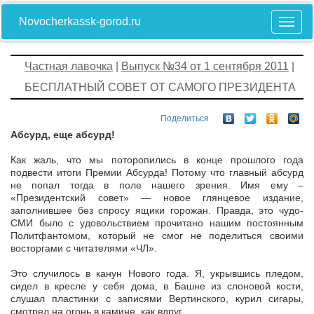
Novocherkassk-gorod.ru
Частная лавочка
|
Выпуск №34 от 1 сентября 2011
|
БЕСПЛАТНЫЙ СОВЕТ ОТ САМОГО ПРЕЗИДЕНТА
Поделиться
Абсурд, еще абсурд!
Как жаль, что мы поторопились в конце прошлого года
подвести итоги Премии Абсурда! Потому что главный абсурд
не попал тогда в поле нашего зрения. Имя ему –
«Президентский совет» — новое глянцевое издание,
заполнившее без спросу ящики горожан. Правда, это чудо-
СМИ было с удовольствием прочитано нашим постоянным
Политфантомом, который не смог не поделиться своими
восторгами с читателями «ЧЛ».
Это случилось в канун Нового года. Я, укрывшись пледом,
сидел в кресле у себя дома, в Башне из слоновой кости,
слушал пластинки с записями Вертинского, курил сигары,
смотрел на огонь в камине, как вдруг…