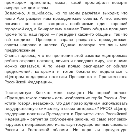
премьером прилепить, может, какой простофиля поверит
очередным домыслам.
Возможно, я ошибаюсь, но по моим расчётам выходит, что
некто Ара раздаёт нам президентские советы. А что, вполне
логично: он хочет застроить особняками один хороший
городской сад, а Кондрат ему мешает. Таких обид не прощают.
Кроме того, наш герой — президент какой-то общины, так что
всё сходится. Президент вправе раздавать президентские
советы направо и налево. Однако, повторю, это лишь моё
предположение.
Очень надеюсь, что по прочтении этой заметки «центровые»
ребята откроют, наконец, личико и поведают миру, как с ними
можно связаться. А то меня прямо распирает от обилия
предложений, которыми я готов бесплатно поделиться с
«Центром поддержки политики Президента и Правительства
Российской Федерации».
Постскриптум. Кое-что меня смущает. На первой полосе
«Президентского совета» есть изображение герба России. Это,
кстати говоря, незаконно. Кто дал право жуликам использовать
государственную символику в своих интересах? РРОО «Центр
поддержки политики Президента и Правительства Российской
Федерации» ратует за соблюдение закона, но само этот закон
нарушает, неправомерно используя государственные символы
России и Ростовской области. Не пора ли прокуратуре