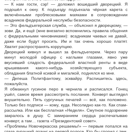
— К нам гости, сэр! — доложил вошедший дворецкий. Я
подошёл к окну. К подъезду подъехала чёрная карета с
включёнными проблесковыми маяками в сопровождении
всадников федеральной неслужбы безопасности.
— Это фельдъегерская служба, — объяснил я дворецкому, —
зови. Да, и ещё (мне внезапно вспомнились правила общения
с федеральными чиновниками): всадникам чаевых не давай,
даже если будут просить. Им и так очень хорошо платят.
Хватит распространять коррупцию.
Дворецкий кивнул и вышел за фельдъегерем. Через пару
минут молодой офицер с наглыми глазами, явно уже
вкусивший сладость федеральной властной ренты в виде
крышевания какого-нибудь хозяйствующего субъекта,
обладания блатной ксивой и мигалкой, поднялся ко мне.
— Депеша Политфантому, эсквайру. Распишитесь здесь,
пожалуйста.
Я обмакнул гусиное перо в чернила и расписался. Гонец
ушёл, самое время рассмотреть послание. Конверт выглядел
внушительно. Пять сургучных печатей — всё, как положено.
Только без подписи — кому, куда. Несолидно как-то. Как спам-
рассылка. Или как бесплатная «Неделя». Смутное подозрение
закралось в душу. С замиранием сердца распечатываю
конверт, а там… газета «Президентский совет».
«Проблемы Новочеркасска решаемы!» — первым попался на
глаза дурацкий лозунг на первой полосе. Кто бы спорил с тем,