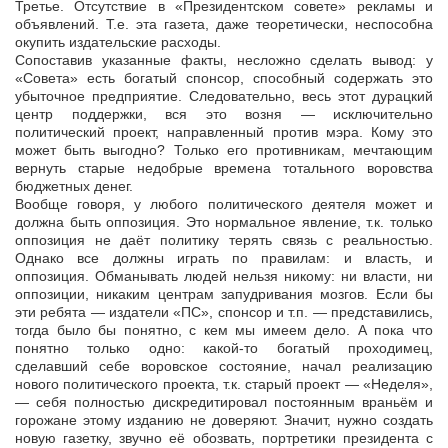
Третье. Отсутствие в «Президентском совете» рекламы и
объявлений. Т.е. эта газета, даже теоретически, неспособна
окупить издательские расходы.
Сопоставив указанные факты, несложно сделать вывод: у
«Совета» есть богатый спонсор, способный содержать это
убыточное предприятие. Следовательно, весь этот дурацкий
центр поддержки, вся это возня — исключительно
политический проект, направленный против мэра. Кому это
может быть выгодно? Только его противникам, мечтающим
вернуть старые недобрые времена тотального воровства
бюджетных денег.
Вообще говоря, у любого политического деятеля может и
должна быть оппозиция. Это нормальное явление, т.к. только
оппозиция не даёт политику терять связь с реальностью.
Однако все должны играть по правилам: и власть, и
оппозиция. Обманывать людей нельзя никому: ни власти, ни
оппозиции, никаким центрам запудривания мозгов. Если бы
эти ребята — издатели «ПС», спонсор и т.п. — представились,
тогда было бы понятно, с кем мы имеем дело. А пока что
понятно только одно: какой-то богатый проходимец,
сделавший себе воровское состояние, начал реализацию
нового политического проекта, т.к. старый проект — «Неделя»,
— себя полностью дискредитировал постоянным враньём и
горожане этому изданию не доверяют. Значит, нужно создать
новую газетку, звучно её обозвать, портретики президента с