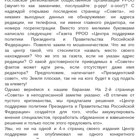
Ростовской региональной общественной организации РРОО
(звучит-то как заманчиво, послушайте: р-ррр! о-ооо!)? С
надеждой открываю последнюю страницу «Совета», но
никаких выходных данных не обнаруживаю: ни адреса
редакции, ни телефона, ни имени главного редактора, ни
номера госрегистрации. Вместо этого мелкими буковками
написало следующее: «Газета РРОО «Центра поддержки
политики Президента и Правительства Российской
Федерации». Повеяло каким-то мошенничеством. Что же это
за центр такой, что стесняется назвать место своего
нахождения? Что же это за газета, если не указан адрес
редакции? О какой достоверности приводимых в «Совете»
фактов может идти речь, если отсутствует даже имя
редактора? Предположим, напечатает «Президентский
совет», что Земля плоская, так не на кого будет в суд подать
за клевету!
Однако вернёмся к нашим баранам. На 2-й странице
«Совета» в неподписанной заметке указано: «В отличие от
пустого критиканства, мы предлагаем решения. «Центр
поддержки политики Президента и Правительства Российской
Федерации» создаётся для того, чтобы аккумулировать
мнения специалистов, проработать обдуманное и взвешенное
решение и только после этого предложить его».
Увы, но ни на одной и 4-х страниц своего издания Центр
поддержки не опубликовал ни одного конкретного