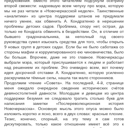
предложения. Вместо этого читателям подсунули осетрину
второй свежести: надоевшую всем чепуху про мэра, которую
мы не раз читали в «Новочеркасской неделе». Таинственные
«аналитики» из центра поддержки штанов не придумали
ничего умнее, как обвинить А. Кондратенко в нерешении
проблемы детских садов. Проблема, спору нет, острая, да
только не Кондрата обвинять в бездействии. Он, в отличие от
бывшего градоначальника, за неполный год своего
руководства сумел изыскать средства для того, чтобы открыть
9 новых групп в детских садах. Если бы не было саботажа со
стороны мафии и коррумпированного ею чиновничества, было
бы больше. Впрочем, даже не это главное. Новочеркасцы
выбрали мэра, который прислушивается к людям и работает
над решением их проблем. Это очевидно всем, вот почему
идея досрочной отставки А. Кондратенко, которую усиленно
раскручивали тёмные силы, нашла так мало сторонников.
Продолжим чтение «Совета». На последней, 4-й, странице
меня ожидало очередное сведение исторических счётов
девяностолетней давности. Молодцам и девицам из центра
поддержки безумия не следовало тратить столько букв для
написания заметки «Послереволюционная история
Новочеркасска». Основную мысль этого опуса можно было
изложить коротко и ясно, всего в двух словах: красные плохие.
Тезис, конечно, спорный, на эту тему я сам готов
дискутировать, только какое отношение имеет всё это к