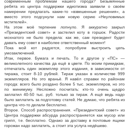
современным проблемам нашего города? Безымянные
ребята из центра поддержки идиотизма заявили о своём
намерении предлагать какие-то «взвешенные решения», а
вместо этого подсунули нам новую серию «Неуловимых
мстителей».
На этом моё терпение лопнуло. Я аккуратно закрыл
«Президентский совет» и застелил коту в горшок. Радости
мохнатого не было предела: как же, сам президент будет
давать ему совет в наиболее ответственный момент!
Пока мой кот радуется, попробуем выстроить цепь
умозаключений.
Итак, первое. Бумага и печать. То и другое у «ПС» —
великолепного качества да ещё в цвете. По моим прикидкам,
отпечатать один экземпляр этого издания, в зависимости от
тиража, стоит 8-10 рублей. Тираж указан в количестве 999
экземпляров. Но это враньё. Я навёл справки по районам
города: всего было роздано более 5 тыс. экземпляров, но это
по минимуму. Несложно посчитать: кто-то очень щедро
заплатил 40-50 тыс. руб. только за тираж. А ещё ведь надо
было заплатить за подготовку статей. Не думаю, что ребята из
центра что-то делали бесплатно.
Второе. Способ распространения. «Президентский совет» из
Центра поддержки абсурда распространяется как мусор или
грипп, т.е. бесплатно. Однако за доставку в почтовые ящики
горожан надо заплатить, а стоит эта услуга недёшево.