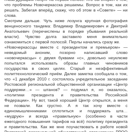
что проблемы Новочеркасска решаемы. Вопрос в том, как их
решать. Забегая вперёд, скажу, что об этом в «Совете» — ни
слова.
Смотрим дальше. Чуть ниже лозунга крупная фотография
венценосного тандема: Владимир Владимирович и Дмитрий
Анатольевич (перечислены в порядке убывания реальной
власти). Чувство долга заставило меня внимательно
ознакомиться с первой полосой. Перлы начались сразу же.
«Новочеркассцы вместе с президентом и премьером» —
неведомый аноним, позорно написавший слово
«новочеркасцы» с двумя буквами «с», довольно неуклюже
попытался использовать образы главных чиновников
государства в своих целях. Старый и неэффективный
политтехнологический приём. Далее заметка сообщала о том,
что «1 декабря 2010 г. состоялось учредительное заседание
Ростовской региональной общественной организации «Центр
поддержки…» — штанов? — подумал я, но оказалось,
«политики президента и правительства Российской
Федерации». Ну вот, такой хороший Центр открылся, а меня
не позвали. Как грустно. А я так хочу вместе с
единомышленниками сплотиться и поддержать шта…
«мудрую» и всегда «правильную» (особенно в части
ежегодного повышения тарифов на всё) политику президента
и правительства. Как же мне поучаствовать в работе новой