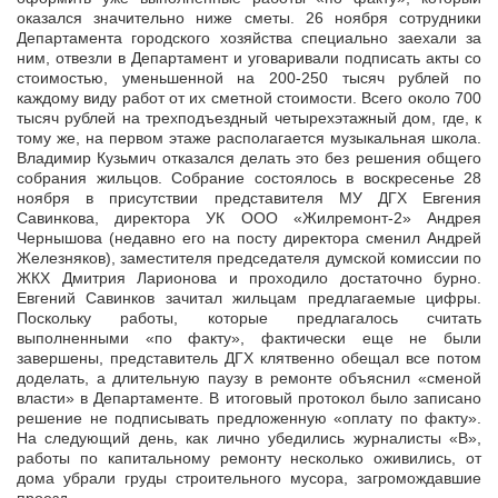
оказался значительно ниже сметы. 26 ноября сотрудники
Департамента городского хозяйства специально заехали за
ним, отвезли в Департамент и уговаривали подписать акты со
стоимостью, уменьшенной на 200-250 тысяч рублей по
каждому виду работ от их сметной стоимости. Всего около 700
тысяч рублей на трехподъездный четырехэтажный дом, где, к
тому же, на первом этаже располагается музыкальная школа.
Владимир Кузьмич отказался делать это без решения общего
собрания жильцов. Собрание состоялось в воскресенье 28
ноября в присутствии представителя МУ ДГХ Евгения
Савинкова, директора УК ООО «Жилремонт-2» Андрея
Чернышова (недавно его на посту директора сменил Андрей
Железняков), заместителя председателя думской комиссии по
ЖКХ Дмитрия Ларионова и проходило достаточно бурно.
Евгений Савинков зачитал жильцам предлагаемые цифры.
Поскольку работы, которые предлагалось считать
выполненными «по факту», фактически еще не были
завершены, представитель ДГХ клятвенно обещал все потом
доделать, а длительную паузу в ремонте объяснил «сменой
власти» в Департаменте. В итоговый протокол было записано
решение не подписывать предложенную «оплату по факту».
На следующий день, как лично убедились журналисты «В»,
работы по капитальному ремонту несколько оживились, от
дома убрали груды строительного мусора, загромождавшие