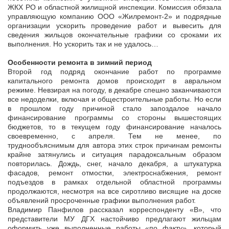
ЖКХ РО и областной жилищной инспекции. Комиссия обязала
управляющую компанию ООО «Жилремонт-2» и подрядные
организации ускорить проведение работ и вывесить для
сведения жильцов окончательные графики со сроками их
выполнения. Но ускорить так и не удалось…
Особенности ремонта в зимний период
Второй год подряд окончание работ по программе
капитального ремонта домов происходит в авральном
режиме. Невзирая на погоду, в декабре спешно заканчиваются
все недоделки, включая и общестроительные работы. Но если
в прошлом году причиной стало запоздалое начало
финансирование программы со стороны вышестоящих
бюджетов, то в текущем году финансирование началось
своевременно, с апреля. Тем не менее, по
труднообъяснимым для автора этих строк причинам ремонты
крайне затянулись и ситуация парадоксальным образом
повторилась. Дождь, снег, начало декабря, а штукатурка
фасадов, ремонт отмостки, электроснабжения, ремонт
подъездов в рамках отдельной областной программы
продолжаются, несмотря на все сиротливо висящие на доске
объявлений просроченные графики выполнения работ.
Владимир Панфилов рассказал корреспонденту «В», что
представители МУ ДГХ настойчиво предлагают жильцам
оформить уже выполненные работы «по факту», который