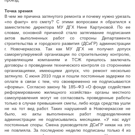
проезд.
Точка зрения
В чем же причина затянутого ремонта и почему нужно урезать
«по факту» его смету? С этими вопросами я обратился к
заместителю директора МУ ДГХ Нине Картуновой. По ее
словам, основной причиной стало затягивание подписания
актов выполненных работ со стороны Департамента
строительства и городского развития (ДСиГР) администрации
г. Новочеркасска. Так как МУ ДГХ не получил допуск
саморегулируемой организации по строительному контролю,
управляющим компаниям и ТСЖ пришлось заключать
договоры о проведении технического контроля со сторонними
организациями, имеющими допуск, что ремонт несколько
затянуло. С июня 2010 года и пошли постоянные задержки по
оплате в связи с тем, что своевременно не подписываются
«формы». Согласно закону № 185–ФЗ «О фонде содействия
реформированию жилищного хозяйства» органы местного
самоуправления могут не согласовать проведенные работы
только в случае превышения сметы, либо когда средства ушли
не на тот вид работ. Таких нарушений в Новочеркасске не
было, но акты выполненных работ подразделением
администрации не подписывались месяцами. «У нас идут
постоянные споры. Смена руководителя ДСиГР никак на это
не повлияла. За последнюю неделю подписаны только 4 из