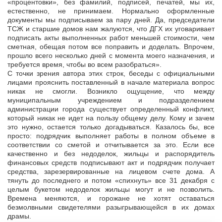
«процентовки», без фамилий, подписей, печатей, мы их,
естественно, не принимаем. Нормально оформленные
документы мы подписываем за пару дней. Да, председатели
ТСЖ и старшие домов нам жалуются, что ДГХ их уговаривает
подписать акты выполненных работ меньшей стоимости, чем
сметная, обещая потом все поправить и доделать. Впрочем,
прошло всего несколько дней с момента моего назначения, и
требуется время, чтобы во всем разобраться».
С точки зрения автора этих строк, беседы с официальными
лицами прояснить поставленный в начале материала вопрос
никак не смогли. Возникло ощущение, что между
муниципальным учреждением и подразделением
администрации города существует определенный конфликт,
который никак не идет на пользу общему делу. Кому и зачем
это нужно, остается только догадываться. Казалось бы, все
просто: подрядчик выполняет работы в полном объеме в
соответствии со сметой и отчитывается за это. Если все
качественно и без недоделок, жильцы и распорядитель
финансовых средств подписывают акт и подрядчик получает
средства, зарезервированные на лицевом счете дома. А
тянуть до последнего и потом «спихнуть» все 31 декабря с
целым букетом недоделок жильцы могут и не позволить.
Времена меняются, и горожане не хотят оставаться
безмолвными свидетелями разыгрывающейся в их домах
драмы.