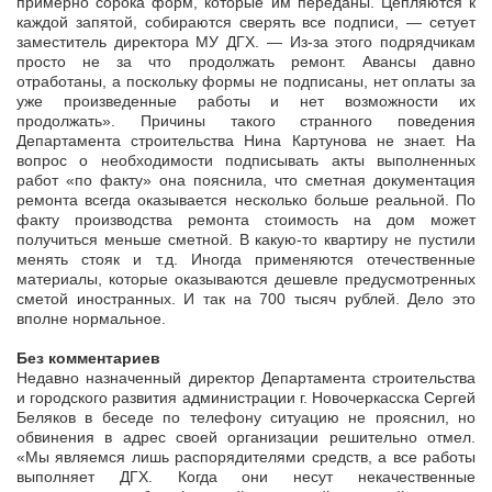
примерно сорока форм, которые им переданы. Цепляются к
каждой запятой, собираются сверять все подписи, — сетует
заместитель директора МУ ДГХ. — Из-за этого подрядчикам
просто не за что продолжать ремонт. Авансы давно
отработаны, а поскольку формы не подписаны, нет оплаты за
уже произведенные работы и нет возможности их
продолжать». Причины такого странного поведения
Департамента строительства Нина Картунова не знает. На
вопрос о необходимости подписывать акты выполненных
работ «по факту» она пояснила, что сметная документация
ремонта всегда оказывается несколько больше реальной. По
факту производства ремонта стоимость на дом может
получиться меньше сметной. В какую-то квартиру не пустили
менять стояк и т.д. Иногда применяются отечественные
материалы, которые оказываются дешевле предусмотренных
сметой иностранных. И так на 700 тысяч рублей. Дело это
вполне нормальное.
Без комментариев
Недавно назначенный директор Департамента строительства
и городского развития администрации г. Новочеркасска Сергей
Беляков в беседе по телефону ситуацию не прояснил, но
обвинения в адрес своей организации решительно отмел.
«Мы являемся лишь распорядителями средств, а все работы
выполняет ДГХ. Когда они несут некачественные