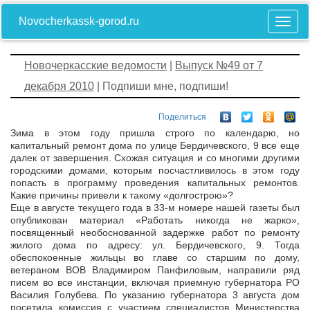
Novocherkassk-gorod.ru
Новочеркасские ведомости
|
Выпуск №49 от 7
декабря 2010
| Подпиши мне, подпиши!
Поделиться
Зима в этом году пришла строго по календарю, но
капитальный ремонт дома по улице Бердичевского, 9 все еще
далек от завершения. Схожая ситуация и со многими другими
городскими домами, которым посчастливилось в этом году
попасть в программу проведения капитальных ремонтов.
Какие причины привели к такому «долгострою»?
Еще в августе текущего года в 33-м номере нашей газеты был
опубликован материал «Работать никогда не жарко»,
посвященный необоснованной задержке работ по ремонту
жилого дома по адресу: ул. Бердичевского, 9. Тогда
обеспокоенные жильцы во главе со старшим по дому,
ветераном ВОВ Владимиром Панфиловым, направили ряд
писем во все инстанции, включая приемную губернатора РО
Василия Голубева. По указанию губернатора 3 августа дом
посетила комиссия с участием специалистов Министерства