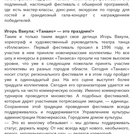
подлинный, настоящий фестиваль с обширной программой,
где есть мастер-классы, дэнс-ринг, экскурсии по городу для
гостей и грандиозный гала-концерт с награждением
победителей.
Игорь Вакула: «Танаис» — это праздник!»
Таким и только таким видел свое детище Игорь Вакула,
хореограф и художественный руководитель театра танца
«Иллюзион». Первый фестиваль прошел в 1996 году, и
участие в нем приняли новочеркасские коллективы. Но все
шоу и конкурсы в рамках «Танаиса» прошли на таком высоком
уровне, что уже в следующем пожелали принять участие
коллективы из разных городов области. Сегодня «Танаис»
носит статус регионального фестиваля и в этом году пройдет
уже в одиннадцатый раз. На его сцене выступят более
тридцати коллективов. Сегодня его организаторам удается не
уходить на чисто коммерческую основу. Именно коммерческих
турниров проводится множество. А подобных фестивалей,
которые дарят участникам потрясающие эмоции, — единицы.
Сохранение этой традиции проведения фестиваля всегда
поддерживалось и поддерживается Управлением культуры
администрации Новочеркасска, Городским домом культуры.
— Это ко многому обязывает – мы должны поддерживать
статус, держать марку. От нас всегда ждут нового, необычного,
яркого, запоминающегося шоу, — делится хореограф.