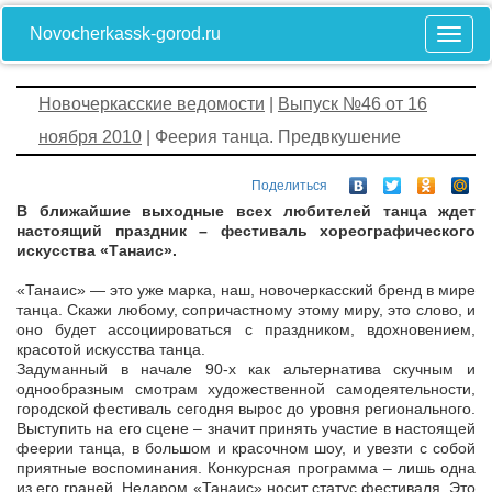
Novocherkassk-gorod.ru
Новочеркасские ведомости
|
Выпуск №46 от 16
ноября 2010
| Феерия танца. Предвкушение
Поделиться
В ближайшие выходные всех любителей танца ждет
настоящий праздник – фестиваль хореографического
искусства «Танаис».
«Танаис» — это уже марка, наш, новочеркасский бренд в мире
танца. Скажи любому, сопричастному этому миру, это слово, и
оно будет ассоциироваться с праздником, вдохновением,
красотой искусства танца.
Задуманный в начале 90-х как альтернатива скучным и
однообразным смотрам художественной самодеятельности,
городской фестиваль сегодня вырос до уровня регионального.
Выступить на его сцене – значит принять участие в настоящей
феерии танца, в большом и красочном шоу, и увезти с собой
приятные воспоминания. Конкурсная программа – лишь одна
из его граней. Недаром «Танаис» носит статус фестиваля. Это