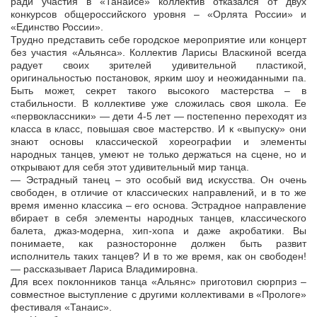
ради участия в «Танаисе» коллектив отказался от двух
конкурсов общероссийского уровня – «Орлята России» и
«Единство России».
Трудно представить себе городское мероприятие или концерт
без участия «Альянса». Коллектив Ларисы Власкиной всегда
радует своих зрителей удивительной пластикой,
оригинальностью постановок, ярким шоу и неожиданными па.
Быть может, секрет такого высокого мастерства – в
стабильности. В коллективе уже сложилась своя школа. Ее
«первоклассники» — дети 4-5 лет — постепенно переходят из
класса в класс, повышая свое мастерство. И к «выпуску» они
знают основы классической хореографии и элементы
народных танцев, умеют не только держаться на сцене, но и
открывают для себя этот удивительный мир танца.
— Эстрадный танец – это особый вид искусства. Он очень
свободен, в отличие от классических направлений, и в то же
время именно классика – его основа. Эстрадное направление
вбирает в себя элементы народных танцев, классического
балета, джаз-модерна, хип-хопа и даже акробатики. Вы
понимаете, как разносторонне должен быть развит
исполнитель таких танцев? И в то же время, как он свободен!
— рассказывает Лариса Владимировна.
Для всех поклонников танца «Альянс» приготовил сюрприз –
совместное выступление с другими коллективами в «Прологе»
фестиваля «Танаис».