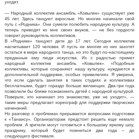
уходят.
— Народный коллектив ансамбль «Ковылек» существует уже
45 лет. Здесь танцуют взрослые. Но многие начинали свой
путь с «Родника». Они сумели полюбить народную культуру. А
теперь приводят ко мне своих внуков, — не без гордости
говорит руководитель коллективов.
В «Роднике» танцуют дети до 17 лет. Сегодня коллектив
насчитывает 120 человек. И пусть не многие из них захотят
остаться в мире народного танца, но это будут по-настоящему
преданные ему люди искусства. Их с радостью примет
народный коллектив ансамбль «Ковылек». «Подобные
коллективы, которые сохраняют нашу культуру, нуждаются в
дополнительной поддержке, особых привилегиях. Я уверена,
что если сделать занятия в таких студиях и коллективах
бесплатными, будет гораздо больше желающих. Два-три года
позволили бы ближе познакомить детей с народной культурой.
Поверьте, кто начинает это знакомство, уже не уходит», —
такие меры предлагает хореограф для поддержки творческих
начинаний.
Но разговор о проблемах прерывается вопросами подготовки
к «Танаису». Организаторам предстоит решить еще немало
проблем. А зрители могут готовиться к большому яркому шоу,
празднику, который будет помниться два года – до
следующего фестиваля.