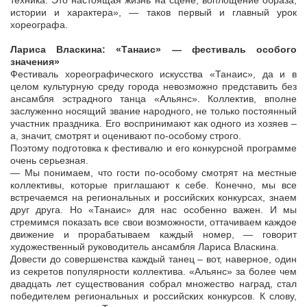
техника. Это настоящая жизнь на сцене, воплощение образа,
истории и характера», — таков первый и главный урок
хореографа.
Лариса Власкина: «Танаис» — фестиваль особого
значения»
Фестиваль хореографического искусства «Танаис», да и в
целом культурную среду города невозможно представить без
ансамбля эстрадного танца «Альянс». Коллектив, вполне
заслуженно носящий звание народного, не только постоянный
участник праздника. Его воспринимают как одного из хозяев –
а, значит, смотрят и оценивают по-особому строго.
Поэтому подготовка к фестивалю и его конкурсной программе
очень серьезная.
— Мы понимаем, что гости по-особому смотрят на местные
коллективы, которые приглашают к себе. Конечно, мы все
встречаемся на региональных и российских конкурсах, знаем
друг друга. Но «Танаис» для нас особенно важен. И мы
стремимся показать все свои возможности, оттачиваем каждое
движение и прорабатываем каждый номер, — говорит
художественный руководитель ансамбля Лариса Власкина.
Довести до совершенства каждый танец – вот, наверное, один
из секретов популярности коллектива. «Альянс» за более чем
двадцать лет существования собрал множество наград, стал
победителем региональных и российских конкурсов. К слову,