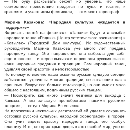
— Не буду раскрывать секрет, но уверена, что наше
совместное приветствие придется по душе и гостям, и
зрителям, и участникам фестиваля, — отмечает хореограф.
Марина Казакова: «Народная культура нуждается в
поддержке»
Встречать гостей на фестивале «Танаис» будут и ансамбли
народного танца «Родник» (Центр эстетического воспитания) и
«Ковылек» (Городской Дом культуры). Их художественный
руководитель Марина Казакова уже много лет предана
народному танцу. Это направление она выбрала для себя
еще в юности – интерес вызывали персонажи русских сказок,
наши народные предания и традиции. Сам народный танец
удивлял своей красотой и неповторимостью.
Но почему-то именно наша исконно русская культура сегодня
забывается, утрачены многие традиции, связывающие нас с
прошлым. Вокруг все больше стилизаций, но они имеют мало
общего с настоящим, подлинным русским танцем.
— Посмотрите, как много значит лезгинка для выходца с
Кавказа. А мы зачастую пренебрегаем нашими русскими
танцами, — сетует Марина Евгеньевна.
На протяжении нескольких десятилетий ей удается сохранять
островки русской культуры, народной хореографии в городе.
Она учит видеть красоту народного танца, его особую
пластику. И те, кто приоткрыл дверь в этот особый мир, уже не