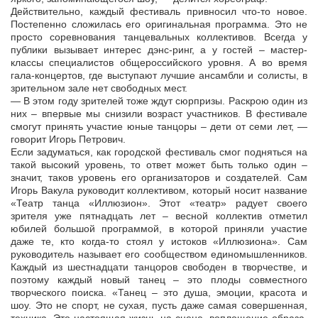
Действительно, каждый фестиваль привносил что-то новое.
Постепенно сложилась его оригинальная программа. Это не
просто соревнования танцевальных коллективов. Всегда у
публики вызывает интерес дэнс-ринг, а у гостей – мастер-
классы специалистов общероссийского уровня. А во время
гала-концертов, где выступают лучшие ансамбли и солисты, в
зрительном зале нет свободных мест.
— В этом году зрителей тоже ждут сюрпризы. Раскрою один из
них – впервые мы снизили возраст участников. В фестивале
смогут принять участие юные танцоры – дети от семи лет, —
говорит Игорь Петрович.
Если задуматься, как городской фестиваль смог подняться на
такой высокий уровень, то ответ может быть только один –
значит, таков уровень его организаторов и создателей. Сам
Игорь Вакула руководит коллективом, который носит название
«Театр танца «Иллюзион». Этот «театр» радует своего
зрителя уже пятнадцать лет – весной коллектив отметил
юбилей большой программой, в которой приняли участие
даже те, кто когда-то стоял у истоков «Иллюзиона». Сам
руководитель называет его сообществом единомышленников.
Каждый из шестнадцати танцоров свободен в творчестве, и
поэтому каждый новый танец – это плоды совместного
творческого поиска. «Танец – это душа, эмоции, красота и
шоу. Это не спорт, не сухая, пусть даже самая совершенная,