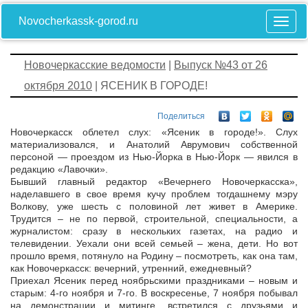
Novocherkassk-gorod.ru
Новочеркасские ведомости
|
Выпуск №43 от 26
октября 2010
| ЯСЕНИК В ГОРОДЕ!
Поделиться
Новочеркасск облетел слух: «Ясеник в городе!». Слух
материализовался, и Анатолий Аврумович собственной
персоной — проездом из Нью-Йорка в Нью-Йорк — явился в
редакцию «Лавочки».
Бывший главный редактор «Вечернего Новочеркасска»,
наделавшего в свое время кучу проблем тогдашнему мэру
Волкову, уже шесть с половиной лет живет в Америке.
Трудится – не по первой, строительной, специальности, а
журналистом: сразу в нескольких газетах, на радио и
телевидении. Уехали они всей семьей – жена, дети. Но вот
прошло время, потянуло на Родину – посмотреть, как она там,
как Новочеркасск: вечерний, утренний, ежедневный?
Приехал Ясеник перед ноябрьскими праздниками – новым и
старым: 4-го ноября и 7-го. В воскресенье, 7 ноября побывал
на демонстрации и митинге, встретился с друзьями и