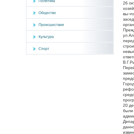
Политика
26 ок
хозяй
Общество
вы¬по
засе
орган
Происшествия
Прежд
ул.Ал
Культура
перед
строи
Спорт
невып
ответ
В.Г.Р
Перей
заме
пред
Город
рефор
средс
прогр
20 де
были 
адми
Депар
данно
извин