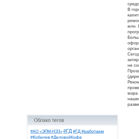
средс
В гор
капит
ремон
млн. 
прогр
Больш
оформ
орган
Сегод
актир
не со
Проза
(дире
Реком
прове
мэра 
нашем
разви
Облако тегов
#ГД
#АО «ЭПМ-НЭЗ»
#ГД #работаем
#ДеловойКофе
#Кобилев