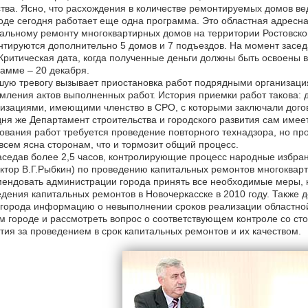
тва. Ясно, что расхождения в количестве ремонтируемых домов в
оде сегодня работает еще одна программа. Это областная адрес
альному ремонту многоквартирных домов на территории Ростовской
тируются дополнительно 5 домов и 7 подъездов. На момент заседа
Критическая дата, когда полученные деньги должны быть освоены
амме – 20 декабря.
ую тревогу вызывает приостановка работ подрядными организаци
ления актов выполненных работ. История приемки работ такова: д
изациями, имеющими членство в СРО, с которыми заключали дого
ня же Департамент строительства и городского развития сам имеет
ования работ требуется проведение повторного технадзора, но про
всем ясна сторонам, что и тормозит общий процесс.
седав более 2,5 часов, контролирующие процесс народные избра
ктор В.Г.Рыбкин) по проведению капитальных ремонтов многокварт
ендовать администрации города принять все необходимые меры, 
дения капитальных ремонтов в Новочеркасске в 2010 году. Также 
города информацию о невыполнении сроков реализации областно
 городе и рассмотреть вопрос о соответствующем контроле со сто
тия за проведением в срок капитальных ремонтов и их качеством.