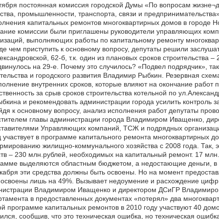
тября постоянная комиссия городской Думы «По вопросам жизне¬
ства, промышленности, транспорта, связи и предпринимательства»
лнения капитальных ремонтов многоквартирных домов в городе Но
дание комиссии были приглашены руководители управляющих комп
изаций, выполняющих работы по капитальному ремонту многоквар
е чем приступить к основному вопросу, депутаты решили заслуша
ександровской, 62-б, т.к. один из плановых сроков строительства 
винулось на 29-е. Почему это случилось? «Подвел подрядчик», т
тельства и городского развития Владимир Рыбкин. Резервная схема
олнение внутренних сроков, которые влияют на окончание работ п
ственность за срыв сроков строительства котельной по ул.Алексан
ыбкина и рекомендовать администрации города усилить контроль з
дя к основному вопросу, анализ исполнения работ депутаты про
стителем главы администрации города Владимиром Иващенко, ди
ставителями Управляющих компаний, ТСЖ и подрядных организац
 участвует в программе капитального ремонта многоквартирных д
мированию жилищно-коммунального хозяйства с 2008 года. Так, э
тв – 230 млн.рублей, необходимых на капитальный ремонт. 17 млн
амме выделяются областным бюджетом, а недостающие деньги, в 
кабря эти средства должны быть освоены. Но на момент предостав
освоены лишь на 49%. Вызывает недоумение и расхождение цифр
нистрации Владимиром Иващенко и директором ДСиГР Владимиром
тамента в предоставленных документах «потерял» два многокварти
й программе капитальных ремонтов в 2010 году участвуют 40 домов
ился, сообщив, что это техническая ошибка, но техническая ошиб