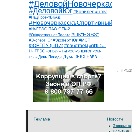
#ДеловойНовочеркасск
#ДеловойЮг
#Кобилев
#НЭВЗ
#НацПроектБКАД
#НовочеркасскъСпортивный
#НчГРЭС ПАО ОГК-2
#ПК"НЭВЗ"
#ОбщественнаяПалата
#Эксперт Юг
#Эксперт Юг #МСП
#ЮРГПУ (НПИ)
#работаем
«ОГК-2» -
Нч ГРЭС
«ОГК-2» – НчГРЭС
«ЭНЕРГОПРОМ-
Дума
ЖКХ
НЭВЗ
День Победы
НЭЗ»
ТНТ
НчГРЭС
Победа
Собор
ТПП
благоустройство
ветераны
выборы
←
ПРОД
дети
дороги
казаки
коррупция
космос
парк
общественная палата
пожар
роща
спорт
художники
театр
транспорт
Реклама
Новости
Экономика
Политика