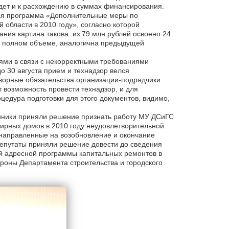
едет и к расхождению в суммах финансирования.
ная программа «Дополнительные меры по
 области в 2010 году», согласно которой
ния картина такова: из 79 млн.рублей освоено 24
 в полном объеме, аналогична предыдущей
ями в связи с некорректными требованиями
о 30 августа прием и технадзор велся
ворные обязательства организации-подрядчики.
 возможность провести технадзор, и для
цедура подготовки для этого документов, видимо,
нники приняли решение признать работу МУ ДСиГС
ирных домов в 2010 году неудовлетворительной.
направленные на возобновление и окончание
депутаты приняли решение довести до сведения
й адресной программы капитальных ремонтов в
роны Департамента строительства и городского