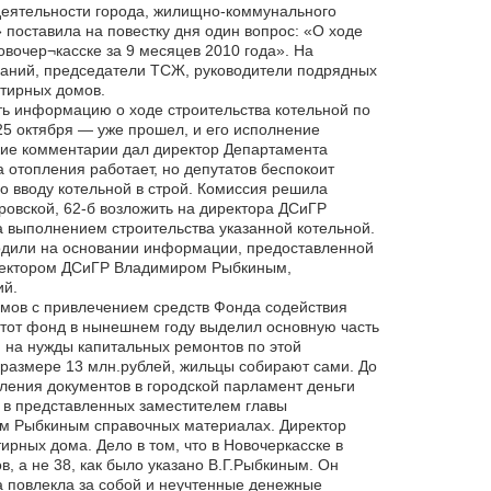
деятельности города, жилищно-коммунального
 поставила на повестку дня один вопрос: «О ходе
вочер¬касске за 9 месяцев 2010 года». На
аний, председатели ТСЖ, руководители подрядных
тирных домов.
ть информацию о ходе строительства котельной по
– 25 октября — уже прошел, и его исполнение
акие комментарии дал директор Департамента
 отопления работает, но депутатов беспокоит
о вводу котельной в строй. Комиссия решила
дровской, 62-б возложить на директора ДСиГР
а выполнением строительства указанной котельной.
водили на основании информации, предоставленной
ректором ДСиГР Владимиром Рыбкиным,
ий.
омов с привлечением средств Фонда содействия
тот фонд в нынешнем году выделил основную часть
. на нужды капитальных ремонтов по этой
размере 13 млн.рублей, жильцы собирают сами. До
ления документов в городской парламент деньги
 в представленных заместителем главы
 Рыбкиным справочных материалах. Директор
рных дома. Дело в том, что в Новочеркасске в
, а не 38, как было указано В.Г.Рыбкиным. Он
ка повлекла за собой и неучтенные денежные