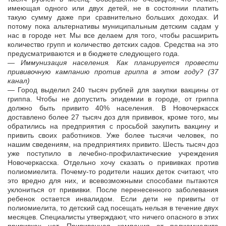
имеющая одного или двух детей, не в состоянии платить
такую сумму даже при сравнительно больших доходах. И
потому пока альтернативы муниципальным детским садам у
нас в городе нет. Мы все делаем для того, чтобы расширить
количество групп и количество детских садов. Средства на это
предусматриваются и в бюджете следующего года.
— Иммунизация населения. Как планируется провести
прививочную кампанию против гриппа в этом году? (37
канал)
— Город выделил 240 тысяч рублей для закупки вакцины от
гриппа. Чтобы не допустить эпидемии в городе, от гриппа
должно быть привито 40% населения. В Новочеркасск
доставлено более 27 тысяч доз для прививок, кроме того, мы
обратились на предприятия с просьбой закупить вакцину и
привить своих работников. Уже более тысячи человек, по
нашим сведениям, на предприятиях привито. Шесть тысяч доз
уже поступило в лечебно-профилактические учреждения
Новочеркасска. Отдельно хочу сказать о прививках против
полиомиелита. Почему-то родители наших деток считают, что
это вредно для них, и всевозможными способами пытаются
уклониться от прививки. После перенесенного заболевания
ребенок остается инвалидом. Если дети не привиты от
полиомиелита, то детский сад посещать нельзя в течение двух
месяцев. Специалисты утверждают, что ничего опасного в этих