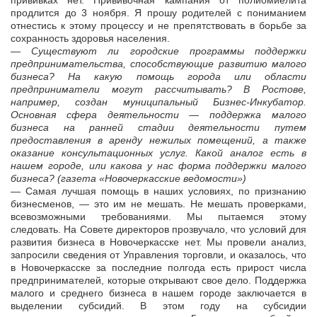
прививках нет. Прививочная кампания от полиомиелита
продлится до 3 ноября. Я прошу родителей с пониманием
отнестись к этому процессу и не препятствовать в борьбе за
сохранность здоровья населения.
— Существуют ли городские программы поддержки
предпринимательства, способствующие развитию малого
бизнеса? На какую помощь города или области
предприниматели могут рассчитывать? В Ростове,
например, создан муниципальный Бизнес-Инкубатор.
Основная сфера деятельности — поддержка малого
бизнеса на ранней стадии деятельности путем
предоставления в аренду нежилых помещений, а также
оказание консультационных услуг. Какой аналог есть в
нашем городе, или какова у нас форма поддержки малого
бизнеса? (газета «Новочеркасские ведомости»)
— Самая лучшая помощь в наших условиях, по признанию
бизнесменов, — это им не мешать. Не мешать проверками,
всевозможными требованиями. Мы пытаемся этому
следовать. На Совете директоров прозвучало, что условий для
развития бизнеса в Новочеркасске нет. Мы провели анализ,
запросили сведения от Управления торговли, и оказалось, что
в Новочеркасске за последние полгода есть прирост числа
предпринимателей, которые открывают свое дело. Поддержка
малого и среднего бизнеса в нашем городе заключается в
выделении субсидий. В этом году на субсидии