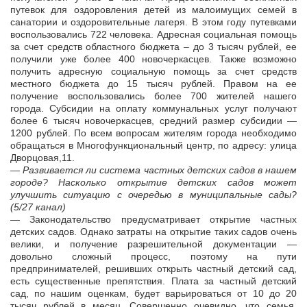
путевок для оздоровления детей из малоимущих семей в
санатории и оздоровительные лагеря. В этом году путевками
воспользовались 722 человека. Адресная социальная помощь
за счет средств областного бюджета – до 3 тысяч рублей, ее
получили уже более 400 новочеркасцев. Также возможно
получить адресную социальную помощь за счет средств
местного бюджета до 15 тысяч рублей. Правом на ее
получение воспользовались более 700 жителей нашего
города. Субсидии на оплату коммунальных услуг получают
более 6 тысяч новочеркасцев, средний размер субсидии —
1200 рублей. По всем вопросам жителям города необходимо
обращаться в Многофункциональный центр, по адресу: улица
Дворцовая,11.
— Развивается ли система частных детских садов в нашем
городе? Насколько открытие детских садов может
улучшить ситуацию с очередью в муниципальные сады?
(5/27 канал)
— Законодательство предусматривает открытие частных
детских садов. Однако затраты на открытие таких садов очень
велики, и получение разрешительной документации —
довольно сложный процесс, поэтому на пути
предпринимателей, решивших открыть частный детский сад,
есть существенные препятствия. Плата за частный детский
сад, по нашим оценкам, будет варьироваться от 10 до 20
тысяч рублей в месяц. Совершенно очевидно, что семья,