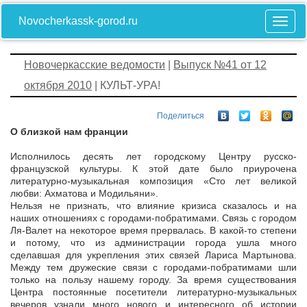
Novocherkassk-gorod.ru
Новочеркасские ведомости
|
Выпуск №41 от 12
октября 2010
| КУЛЬТ-УРА!
Поделиться
О близкой нам франции
Исполнилось десять лет городскому Центру русско-
французской культуры. К этой дате было приурочена
литературно-музыкальная композиция «Сто лет великой
любви: Ахматова и Модильяни».
Нельзя не признать, что влияние кризиса сказалось и на
наших отношениях с городами-побратимами. Связь с городом
Ля-Валет на некоторое время прервалась. В какой-то степени
и потому, что из администрации города ушла много
сделавшая для укрепления этих связей Лариса Мартынова.
Между тем дружеские связи с городами-побратимами шли
только на пользу нашему городу. За время существования
Центра постоянные посетители литературно-музыкальных
вечеров узнали много нового и интересного об истории