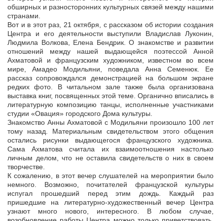
обширных и разносторонних культурных связей между нашими
странами.
Вот и в этот раз, 21 октября, с рассказом об истории создания
Центра и его деятельности выступили Владислав Луконин,
Людмила Волкова, Елена Бендрик. О знакомстве и развитии
отношений между нашей выдающейся поэтессой Анной
Ахматовой и французским художником, известном во всем
мире, Амадео Модильяни, поведала Анна Семенюк. Ее
рассказ сопровождался демонстрацией на большом экране
редких фото. В читальном зале также была организована
выставка книг, посвященных этой теме. Органично вписались в
литературную композицию танцы, исполненные участниками
студии «Овация» городского Дома культуры.
Знакомство Анны Ахматовой с Модильяни произошло 100 лет
тому назад. Материальным свидетельством этого общения
остались рисунки выдающегося французского художника.
Сама Ахматова считала их взаимоотношения настолько
личным делом, что не оставила свидетельств о них в своем
творчестве.
К сожалению, в этот вечер слушателей на мероприятии было
немного. Возможно, почитателей французской культуры
испугал прошедший перед этим дождь. Каждый раз
пришедшие на литературно-художественный вечер Центра
узнают много нового, интересного. В любом случае,
возобновление работы Центра можно только приветствовать.