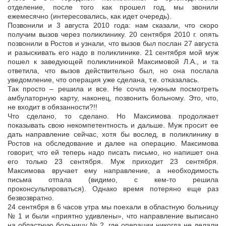
отделение, после того как прошел год, мы звонили
ежемесячно (интересовались, как идет очередь).
Позвонили и 3 августа 2010 года: нам сказали, что скоро
получим вызов через поликлинику. 20 сентября 2010 г. опять
позвонили в Ростов и узнали, что вызов был послан 27 августа
и разыскивать его надо в поликлинике. 21 сентября мой муж
пошел к заведующей поликлиникой Максимовой Л.А., и та
ответила, что вызов действительно был, но она послала
уведомление, что операция уже сделана, т.е. отказалась.
Так просто – решила и все. Не сочла нужным посмотреть
амбулаторную карту, наконец, позвонить больному. Это, что,
не входит в обязанности?!!
Что сделано, то сделано. Но Максимова продолжает
показывать свою некомпетентность и дальше. Муж просит ее
дать направление сейчас, хотя бы вослед, в поликлинику в
Ростов на обследование и далее на операцию. Максимова
говорит, что ей теперь надо писать письмо, но напишет она
его только 23 сентября. Муж приходит 23 сентября.
Максимова вручает ему направление, а необходимость
письма отпала (видимо, с кем-то решила
проконсультироваться). Однако время потеряно еще раз
безвозвратно.
24 сентября в 6 часов утра мы поехали в областную больницу
№ 1 и были «приятно удивлены», что направление выписано
на областную больницу № 2, где операции никогда не делали