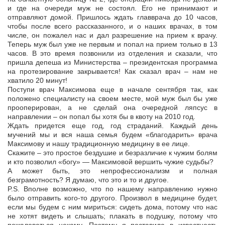
и где на очереди муж не состоял. Его не принимают и
отправляют домой. Пришлось ждать главврача до 10 часов,
чтобы после всего рассказанного, и о наших врачах, в том
числе, он пожалел нас и дал разрешение на прием к врачу.
Теперь муж был уже не первым и попал на прием только в 13
часов. В это время позвонили из отделения и сказали, что
пришла депеша из Министерства – президентская программа
на протезирование закрывается! Как сказал врач – нам не
хватило 20 минут!
Поступи врач Максимова еще в начале сентября так, как
положено специалисту на своем месте, мой муж был бы уже
прооперирован, а не сделай она очередной ляпсус в
направлении – он попал бы хотя бы в квоту на 2010 год.
Ждать придется еще год, год страданий. Каждый день
мучений мы и вся наша семья будем «благодарить» врача
Максимову и нашу традиционную медицину в ее лице.
Скажите – это простое бездушие и безразличие к чужим болям
и кто позволил «богу» — Максимовой вершить чужие судьбы?
А может быть, это непрофессионализм и полная
безграмотность? Я думаю, что это и то и другое.
P.S. Вполне возможно, что по нашему направлению нужно
было отправить кого-то другого. Произвол в медицине будет,
если мы будем с ним мириться: сидеть дома, потому что нас
не хотят видеть и слышать; плакать в подушку, потому что