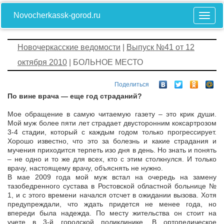
Novocherkassk-gorod.ru
Новочеркасские ведомости
|
Выпуск №41 от 12
октября 2010
| БОЛЬНОЕ МЕСТО
Поделиться
По вине врача — еще год страданий?
Мое обращение в самую читаемую газету – это крик души.
Мой муж более пяти лет страдает двусторонним коксартрозом
3-4 стадии, который с каждым годом только прогрессирует.
Хорошо известно, что это за болезнь и какие страдания и
мучения приходится терпеть изо дня в день. Но знать и понять
– не одно и то же для всех, кто с этим столкнулся. И только
врачу, настоящему врачу, объяснять не нужно.
В мае 2009 года мой муж встал на очередь на замену
тазобедренного сустава в Ростовской областной больнице №
1, и с этого времени начался отсчет в ожидании вызова. Хотя
предупреждали, что ждать придется не менее года, но
впереди была надежда. По месту жительства он стоит на
учете в 3-й городской поликлинике. В ортопедическое