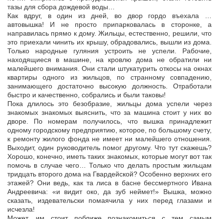
тазы для сбора дождевой воды…
Как вдруг, в один из дней, во двор гордо въехала …
автовышка! И не просто припарковалась в сторонке, а
направилась прямо к дому. Жильцы, естественно, решили, что
это приехали чинить их крышу, обрадовались, вышли из дома.
Только народные гуляния устроить не успели. Рабочие,
находящиеся в машине, на кровлю дома не обратили ни
малейшего внимания. Они стали штукатурить откосы на окнах
квартиры одного из жильцов, по странному совпадению,
занимающего достаточно высокую должность. Отработали
быстро и качественно, собрались и были таковы!
Пока длилось это безобразие, жильцы дома успели через
знакомых знакомых выяснить, что за машина стоит у них во
дворе. По номерам получилось, что вышка принадлежит
одному городскому предприятию, которое, по большому счету,
к ремонту жилого фонда не имеет ни малейшего отношения.
Выходит, один руководитель помог другому. Что тут скажешь?
Хорошо, конечно, иметь таких знакомых, которые могут вот так
помочь в случае чего… Только что делать простым жильцам
тридцать второго дома на Гвардейской? Особенно верхних его
этажей? Они ведь, как та лиса в басне бессмертного Ивана
Андреевича: «и видит око, да зуб неймет!» Вышка, можно
сказать, издевательски помаячила у них перед глазами и
исчезла!
Может, им стоит поближе познакомиться с тем самым