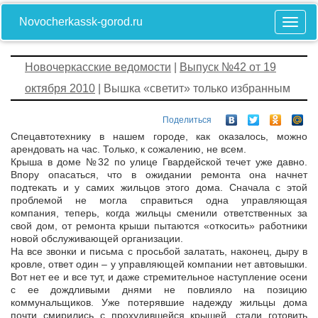
Novocherkassk-gorod.ru
Новочеркасские ведомости
|
Выпуск №42 от 19
октября 2010
| Вышка «светит» только избранным
Поделиться
Спецавтотехнику в нашем городе, как оказалось, можно
арендовать на час. Только, к сожалению, не всем.
Крыша в доме №32 по улице Гвардейской течет уже давно.
Впору опасаться, что в ожидании ремонта она начнет
подтекать и у самих жильцов этого дома. Сначала с этой
проблемой не могла справиться одна управляющая
компания, теперь, когда жильцы сменили ответственных за
свой дом, от ремонта крыши пытаются «откосить» работники
новой обслуживающей организации.
На все звонки и письма с просьбой залатать, наконец, дыру в
кровле, ответ один – у управляющей компании нет автовышки.
Вот нет ее и все тут, и даже стремительное наступление осени
с ее дождливыми днями не повлияло на позицию
коммунальщиков. Уже потерявшие надежду жильцы дома
почти смирились с прохудившейся крышей, стали готовить