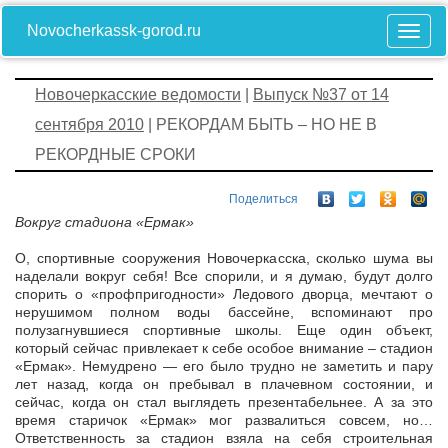
Novocherkassk-gorod.ru
Новочеркасские ведомости
|
Выпуск №37 от 14
сентября 2010
| РЕКОРДАМ БЫТЬ – НО НЕ В
РЕКОРДНЫЕ СРОКИ
Поделиться
Вокруг стадиона «Ермак»
О, спортивные сооружения Новочеркасска, сколько шума вы
наделали вокруг себя! Все спорили, и я думаю, будут долго
спорить о «профпригодности» Ледового дворца, мечтают о
нерушимом полном воды бассейне, вспоминают про
полузагнувшиеся спортивные школы. Еще один объект,
который сейчас привлекает к себе особое внимание – стадион
«Ермак». Немудрено — его было трудно не заметить и пару
лет назад, когда он пребывал в плачевном состоянии, и
сейчас, когда он стал выглядеть презентабельнее. А за это
время старичок «Ермак» мог развалиться совсем, но…
Ответственность за стадион взяла на себя строительная