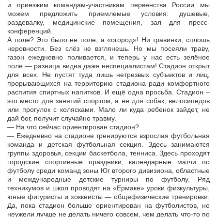
и приезжим командам-участникам первенства России мы
можем предложить приемлемые условия: душевые,
раздевалку, медицинские помещения, зал для пресс-
конференций.
А поле? Это было не поле, а «огород»! Ни травинки, сплошь
неровности. Без слёз не взглянешь. Но мы посеяли траву,
газон ежедневно поливается, и теперь у нас есть зелёное
поле — разница видна даже неспециалистам! Стадион открыт
для всех. Не пустят туда лишь нетрезвых субъектов и лиц,
прорывающихся на территорию стадиона ради комфортного
распития спиртных напитков. И ещё одна просьба. Стадион –
это место для занятий спортом, а не для собак, велосипедов
или прогулок с колясками. Мало ли куда ребенок зайдет, не
дай бог, получит случайно травму.
— На что сейчас ориентирован стадион?
— Ежедневно на стадионе тренируются взрослая футбольная
команда и детская футбольная секция. Здесь занимаются
группы здоровья, секции баскетбола, тенниса. Здесь проходят
городские спортивные праздники, календарные матчи по
футболу среди команд зоны Юг второго дивизиона, областные
и международные детские турниры по футболу. Ряд
техникумов и школ проводят на «Ермаке» уроки физкультуры,
юные фигуристы и хоккеисты — общефизические тренировки.
Да, пока стадион больше ориентирован на футболистов, но
неужели лучше не делать ничего совсем, чем делать что-то по