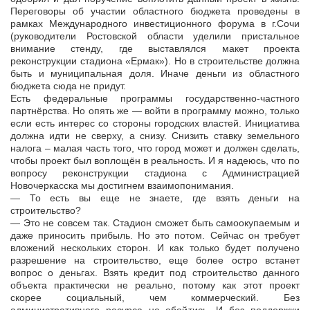
Переговоры об участии областного бюджета проведены в
рамках Международного инвестиционного форума в г.Сочи
(руководители Ростовской области уделили пристальное
внимание стенду, где выставлялся макет проекта
реконструкции стадиона «Ермак»). Но в строительстве должна
быть и муниципальная доля. Иначе деньги из областного
бюджета сюда не придут.
Есть федеральные программы государственно-частного
партнёрства. Но опять же — войти в программу можно, только
если есть интерес со стороны городских властей. Инициатива
должна идти не сверху, а снизу. Снизить ставку земельного
налога – малая часть того, что город может и должен сделать,
чтобы проект был воплощён в реальность. И я надеюсь, что по
вопросу реконструкции стадиона с Администрацией
Новочеркасска мы достигнем взаимопонимания.
— То есть вы еще не знаете, где взять деньги на
строительство?
— Это не совсем так. Стадион сможет быть самоокупаемым и
даже приносить прибыль. Но это потом. Сейчас он требует
вложений нескольких сторон. И как только будет получено
разрешение на строительство, еще более остро встанет
вопрос о деньгах. Взять кредит под строительство данного
объекта практически не реально, потому как этот проект
скорее социальный, чем коммерческий. Без