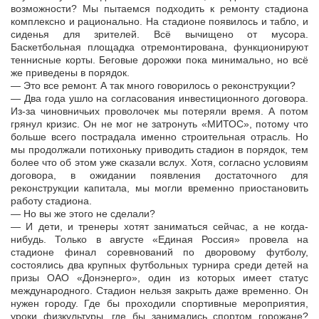
возможности? Мы пытаемся подходить к ремонту стадиона
комплексно и рационально. На стадионе появилось и табло, и
сиденья для зрителей. Всё вычищено от мусора.
Баскетбольная площадка отремонтирована, функционируют
теннисные корты. Беговые дорожки пока минимально, но всё
же приведены в порядок.
— Это все ремонт. А так много говорилось о реконструкции?
— Два года ушло на согласования инвестиционного договора.
Из-за чиновничьих проволочек мы потеряли время. А потом
грянул кризис. Он не мог не затронуть «МИТОС», потому что
больше всего пострадала именно строительная отрасль. Но
мы продолжали потихоньку приводить стадион в порядок, тем
более что об этом уже сказали вслух. Хотя, согласно условиям
договора, в ожидании появления достаточного для
реконструкции капитала, мы могли временно приостановить
работу стадиона.
— Но вы же этого не сделали?
— И дети, и тренеры хотят заниматься сейчас, а не когда-
нибудь. Только в августе «Единая Россия» провела на
стадионе финал соревнований по дворовому футболу,
состоялись два крупных футбольных турнира среди детей на
призы ОАО «Донэнерго», один из которых имеет статус
международного. Стадион нельзя закрыть даже временно. Он
нужен городу. Где бы проходили спортивные мероприятия,
уроки физкультуры, где бы занимались спортом горожане?