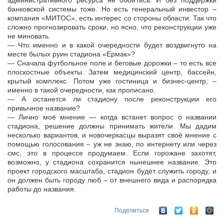
административного ресурса не обойтись. И без поддержки
банковской системы тоже. Но есть генеральный инвестор –
компания «МИТОС», есть интерес со стороны области. Так что
сложно прогнозировать сроки, но ясно, что реконструкции уже
не миновать.
— Что именно и в какой очередности будет воздвигнуто на
месте былых руин стадиона «Ермак»?
— Сначала футбольное поле и беговые дорожки – то есть все
плоскостные объекты. Затем медицинский центр, бассейн,
крытый комплекс. Потом уже гостиница и бизнес-центр, –
именно в такой очередности, как прописано.
— А останется ли стадиону после реконструкции его
привычное название?
— Лично моё мнение — когда встанет вопрос о названии
стадиона, решение должны принимать жители. Мы дадим
несколько вариантов, и новочеркасцы выразят своё мнение с
помощью голосования – уж не знаю, по интернету или через
смс, это в процессе продумаем. Если горожане захотят,
возможно, у стадиона сохранится нынешнее название. Это
проект городского масштаба, стадион будет служить городу, и
он должен быть городу люб – от внешнего вида и распорядка
работы до названия.
Поделиться