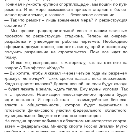
Понимая нужность крупной спортплощадки, мы пошли по пути
ремонта. И по мере возможности привели стадион в более-
менее приемлемое, а главное — безопасное состояние.
— Так что ремонт – лишь временная мера? И реконструкция
состоится?
— Мы прошли градостроительный совет с нашим эскизным
проектом по реконструкции стадиона. Теперь на очереди
разработка и утверждение рабочих чертежей. Необходимо
оформить документацию, составить смету, пройти экспертизу,
получить разрешение на строительство. Пока все идет по
плану.
— И все же, возвращаясь к материалу, как вы ответите на
вопрос А.Тимофеева «Когда?»
— Вы хотите, чтобы я сказал «через четыре года мы разрежем
красную ленточку»? Таких сроков назвать пока невозможно.
Когда вырастет колосок? Должен весной, но если будут холода
– будет лежать в земле, ждать тепла. Ему нужны условия. Так
и с проектом. Реализация инвестиционного проекта будет
идти поэтапно. И первый этап – взаимодействие бизнеса,
власти и общественности, которое будет выражаться в
готовности финансового участия федерального, областного,
муниципального бюджетов и частных инвесторов.
На сегодня проект побывал в областном министерстве спорта,
затем – федеральном. Министр спорта России Виталий Мутко
одобрил и дал поручение воплотить данный проект в жизнь.