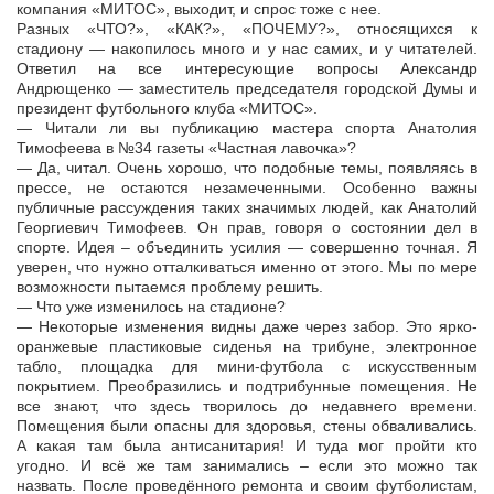
компания «МИТОС», выходит, и спрос тоже с нее.
Разных «ЧТО?», «КАК?», «ПОЧЕМУ?», относящихся к
стадиону — накопилось много и у нас самих, и у читателей.
Ответил на все интересующие вопросы Александр
Андрющенко — заместитель председателя городской Думы и
президент футбольного клуба «МИТОС».
— Читали ли вы публикацию мастера спорта Анатолия
Тимофеева в №34 газеты «Частная лавочка»?
— Да, читал. Очень хорошо, что подобные темы, появляясь в
прессе, не остаются незамеченными. Особенно важны
публичные рассуждения таких значимых людей, как Анатолий
Георгиевич Тимофеев. Он прав, говоря о состоянии дел в
спорте. Идея – объединить усилия — совершенно точная. Я
уверен, что нужно отталкиваться именно от этого. Мы по мере
возможности пытаемся проблему решить.
— Что уже изменилось на стадионе?
— Некоторые изменения видны даже через забор. Это ярко-
оранжевые пластиковые сиденья на трибуне, электронное
табло, площадка для мини-футбола с искусственным
покрытием. Преобразились и подтрибунные помещения. Не
все знают, что здесь творилось до недавнего времени.
Помещения были опасны для здоровья, стены обваливались.
А какая там была антисанитария! И туда мог пройти кто
угодно. И всё же там занимались – если это можно так
назвать. После проведённого ремонта и своим футболистам,