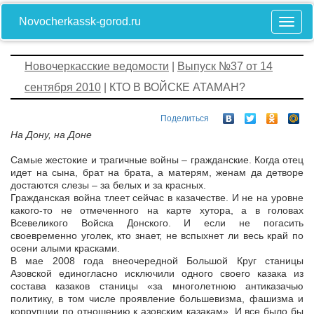
Novocherkassk-gorod.ru
Новочеркасские ведомости
|
Выпуск №37 от 14
сентября 2010
| КТО В ВОЙСКЕ АТАМАН?
Поделиться
На Дону, на Доне
Самые жестокие и трагичные войны – гражданские. Когда отец
идет на сына, брат на брата, а матерям, женам да детворе
достаются слезы – за белых и за красных.
Гражданская война тлеет сейчас в казачестве. И не на уровне
какого-то не отмеченного на карте хутора, а в головах
Всевеликого Войска Донского. И если не погасить
своевременно уголек, кто знает, не вспыхнет ли весь край по
осени алыми красками.
В мае 2008 года внеочередной Большой Круг станицы
Азовской единогласно исключили одного своего казака из
состава казаков станицы «за многолетнюю антиказачью
политику, в том числе проявление большевизма, фашизма и
коррупции по отношению к азовским казакам». И все было бы