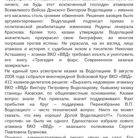
ничего, не будь этот исключенный господин атаманом
Всевеликого Войска Донского Виктором Водолацким – именно
его касались столь громкие обвинения. Решение азовцев было
аргументированно: Водолацкий подписал приказ о
политической реабилитации изменника Родины генерала
Краснова. Кроме того, казаки утверждали: Водолацкий
значительно приукрасил свою биографию, во многом
погрешив против истины. Не украсила, на их взгляд, лицо
атамана и история с судебным иском к писателю Николаю
Асташкину – атаман ВКО «ВВД» требовал изъять и уничтожить
его книгу «Трагедия и фарс. Современное казачье
зазеркалье».
Не единый грех усмотрели казаки за Водолацким. В августе
2008 года собрался внеочередной Войсковой Круг ВКО «ВВД».
412 казаков-делегатов решили: «Выразить недоверие атаману
ВКО «ВВД» Виктору Петровичу Водолацкому, бывшему казаку
станицы Азовская, по общеизвестным основаниям. Казаки
вопрос знали. Раз приехали, значит поддерживают. Факт
прибытия на Круг – поддержка. Переизбрание В.П.
Водолацкого – чисто технический вопрос. Никто не может
сказать, что ему хорошо! Долой Водолацкого!!!». Голосов
«против» не было ни одного. Единогласно избрали нового
атамана ВКО «ВВД» – казачьего полковника Сергея
Павловича Бузинова.
Понятно, административный ресурс своих не сдал. Его