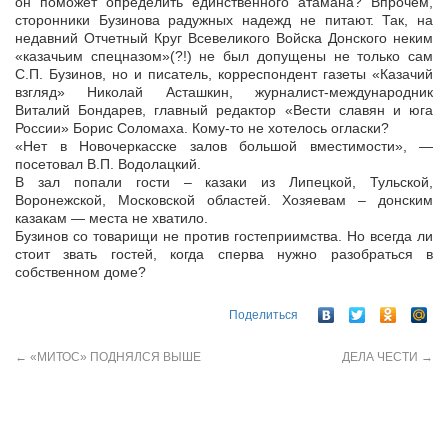
он поможет определить единственного атамана? Впрочем,
сторонники Бузинова радужных надежд не питают. Так, на
недавний Отчетный Круг Всевеликого Войска Донского неким
«казачьим спецназом»(?!) не был допущены не только сам
С.П. Бузинов, но и писатель, корреспондент газеты «Казачий
взгляд» Николай Асташкин, журналист-международник
Виталий Бондарев, главный редактор «Вести славян и юга
России» Борис Соломаха. Кому-то не хотелось огласки?
«Нет в Новочеркасске залов большой вместимости», —
посетовал В.П. Водолацкий.
В зал попали гости – казаки из Липецкой, Тульской,
Воронежской, Московской областей. Хозяевам – донским
казакам — места не хватило.
Бузинов со товарищи не против гостеприимства. Но всегда ли
стоит звать гостей, когда сперва нужно разобраться в
собственном доме?
Поделиться
←
«МИТОС» ПОДНЯЛСЯ ВЫШЕ
ДЕЛА ЧЕСТИ
→