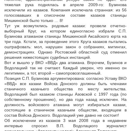
тяжелая рука поднялась в апреле 2009-го: Бузинова
исключили из казаков. Компания исключала странная: из 56
голосовавших в списочном составе казаков станицы
Мишкинской было только … 8!
Тут уж возмутились родовые казаки: провели отчетно-
выборный Круг, на котором единогласно избрали С.П.
Бузинова атаманом станицы Мишкинской Аксайского юрта на
три года. Кстати, за проведение этого Круга казаков пытались
оштрафовать: мол, нарушен закон о собраниях, митингах,
демонстрациях. Однако Ростовский областной суд отменил
решения нижестоящих судебных инстанций.
Вот и вышло у ВКО «ВВД» два атамана. Впрочем, Бузинов и
Водолацкий так не считают. Каждый уверен, что именно он
легитимен, а тот, второй – самопровозглашенный.
Позиция С.П. Бузинова аргументирована: согласно Уставу ВКО
«ВВД» все казаки Войска Донского должны быть членами
станичного казачьего общества по месту жительства.
Водолацкий был казаком станицы Азовской с 1997 года (по
собственному прошению), но два года назад исключен. На
должность войскового атамана могут избираться казаки,
состоящие в станичном казачьем обществе, входящем в
состав Войска Донского. Водолацкий уже давно не состоит!
Об исключении из казаков 3 мая 2008 года в недавнем
интервью спросил В.П. Водолацкого журналист