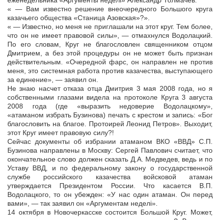
еженедельника «Аргументы неделi» Александр Толмачев:
« — Вам известно решение внеочередного Большого круга
казачьего общества «Станица Азовская»?».
« — Известно, но меня не приглашали на этот круг. Тем более,
что он не имеет правовой силы», — отмахнулся Водолацкий.
По его словам, Круг не благословлен священником отцом
Дмитрием, а без этой процедуры он не может быть признан
действительным. «Очередной фарс, он направлен не против
меня, это системная работа против казачества, выступающего
за единение», — заявил он.
Не знаю насчет отказа отца Дмитрия 3 мая 2008 года, но я
собственными глазами видела на протоколе Круга 3 августа
2008 года (где «выразить недоверие Водолацкому»,
«атаманом избрать Бузинова) печать с крестом и запись: «Бог
благословить на благое. Протоирей Леонид Петров». Выходит,
этот Круг имеет правовую силу?!
Сейчас документы об избрании атаманом ВКО «ВВД» С.П.
Бузинова направлены в Москву: Сергей Павлович считает, что
окончательное слово должен сказать Д.А. Медведев, ведь и по
Уставу ВВД, и по федеральному закону о государственной
службе российского казачества войсковой атаман
утверждается Президентом России. Что касается В.П.
Водолацкого, то он убежден: «У нас один атаман. Он перед
вами», — так заявил он «Аргументам неделi».
14 октября в Новочеркасске состоится Большой Круг. Может,