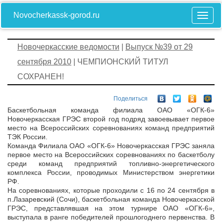
Novocherkassk-gorod.ru
Новочеркасские ведомости
|
Выпуск №39 от 29
сентября 2010
| ЧЕМПИОНСКИЙ ТИТУЛ
СОХРАНЕН!
Поделиться
Баскетбольная команда филиала ОАО «ОГК-6»
Новочеркасская ГРЭС второй год подряд завоевывает первое
место на Всероссийских соревнованиях команд предприятий
ТЭК России.
Команда Филиала ОАО «ОГК-6» Новочеркасская ГРЭС заняла
первое место на Всероссийских соревнованиях по баскетболу
среди команд предприятий топливно-энергетического
комплекса России, проводимых Министерством энергетики
РФ.
На соревнованиях, которые проходили с 16 по 24 сентября в
п.Лазаревский (Сочи), баскетбольная команда Новочеркасской
ГРЭС, представлявшая на этом турнире ОАО «ОГК-6»,
выступала в ранге победителей прошлогоднего первенства. В