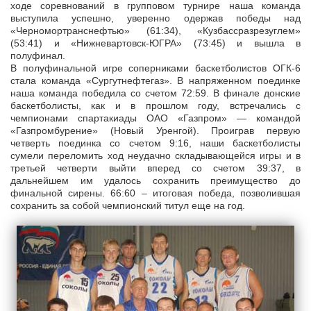
ходе соревнований в групповом турнире наша команда
выступила успешно, уверенно одержав победы над
«Черномортранснефтью» (61:34), «Кузбассразрезуглем»
(53:41) и «Нижневартовск-ЮГРА» (73:45) и вышла в
полуфинал.
В полуфинальной игре соперниками баскетболистов ОГК-6
стала команда «Сургутнефтегаз». В напряженном поединке
наша команда победила со счетом 72:59. В финале донские
баскетболисты, как и в прошлом году, встречались с
чемпионами спартакиады ОАО «Газпром» — командой
«Газпромбурение» (Новый Уренгой). Проиграв первую
четверть поединка со счетом 9:16, наши баскетболисты
сумели переломить ход неудачно складывающейся игры и в
третьей четверти выйти вперед со счетом 39:37, в
дальнейшем им удалось сохранить преимущество до
финальной сирены. 66:60 – итоговая победа, позволившая
сохранить за собой чемпионский титул еще на год.