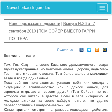
Novocherkassk-gorod.ru
Новочеркасские ведомости
|
Выпуск №36 от 7
сентября 2010
| ТОМ СОЙЕР ВМЕСТО ГАРРИ
ПОТТЕРА
Поделиться
Вся жизнь — театр
Том, Гек, Сид – на сцене Казачьего драматического театра
звучат чужестранные, но знакомые имена. Здорово, ведь Марк
Твен – это мировая классика. Тем более шалости мальчишек
везде и всегда одинаковые.
Пока ребятня покатывается, узнавая себя или соседа в
ситуациях с влюбленностью или с дохлой кошкой, для
взрослых открывается совсем другой «Том Сойер», не тот,
которого они читали в детстве. Всем в зале интересно. А
молодые актрисы на сцене кайфуют оттого, что удачно
перевоплотились в шалунов-мальчишек.
Юные зрители смотрят на разворачивающиеся действия,