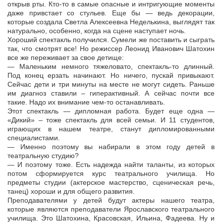
открыв рты. Кто-то в самые опасные и интригующие моменты
даже привстает со стульев. Еще бы — ведь декорации,
которые создала Светла Алексеевна Неделькина, выглядят так
натурально, особенно, когда на сцене наступает ночь.
Хороший спектакль получился. Сумели же поставить и сыграть
так, что смотрят все! Но режиссер Леонид Иванович Шатохин
все же переживает за свое детище:
— Маленьким немного тяжеловато, спектакль-то длинный.
Под конец ерзать начинают. Но ничего, пускай привыкают.
Сейчас дети и три минуты на месте не могут сидеть. Раньше
им диагноз ставили – гиперактивный. А сейчас почти все
такие. Надо их внимание чем-то останавливать.
Этот спектакль — дипломная работа. Будет еще одна —
«Дикий» – тоже спектакль для всей семьи. И 11 студентов,
играющих в нашем театре, станут дипломированными
специалистами.
— Именно поэтому вы набирали в этом году детей в
театральную студию?
— И поэтому тоже. Есть надежда найти таланты, из которых
потом сформируется курс театрального училища. Но
предметы студии (актерское мастерство, сценическая речь,
танец) хороши и для общего развития.
Преподавателями у детей будут актеры нашего театра,
которые являются преподаватели Ярославского театрального
училища. Это Шатохина, Красовская, Ильина, Фадеева. Ну и