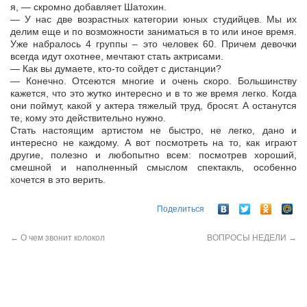
я, — скромно добавляет Шатохин.
— У нас две возрастных категории юных студийцев. Мы их
делим еще и по возможности заниматься в то или иное время.
Уже набралось 4 группы – это человек 60. Причем девочки
всегда идут охотнее, мечтают стать актрисами.
— Как вы думаете, кто-то сойдет с дистанции?
— Конечно. Отсеются многие и очень скоро. Большинству
кажется, что это жутко интересно и в то же время легко. Когда
они поймут, какой у актера тяжелый труд, бросят. А останутся
те, кому это действительно нужно.
Стать настоящим артистом не быстро, не легко, дано и
интересно не каждому. А вот посмотреть на то, как играют
другие, полезно и любопытно всем: посмотрев хороший,
смешной и наполненный смыслом спектакль, особенно
хочется в это верить.
Поделиться
←
О чем звонит колокол
ВОПРОСЫ НЕДЕЛИ
→