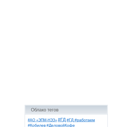
Облако тегов
#ГД
#АО «ЭПМ-НЭЗ»
#ГД #работаем
#ДеловойКофе
#Кобилев