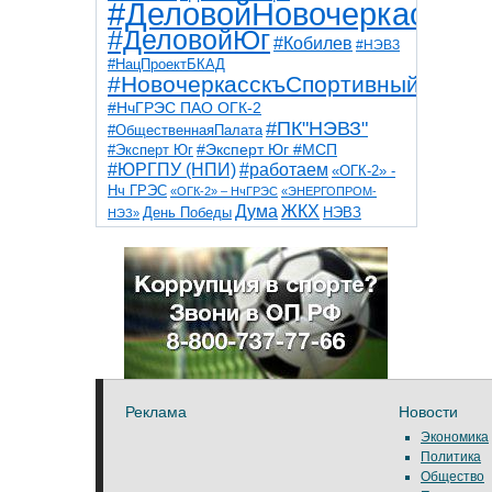
#ДеловойНовочеркасск
#ДеловойЮг
#Кобилев
#НЭВЗ
#НацПроектБКАД
#НовочеркасскъСпортивный
#НчГРЭС ПАО ОГК-2
#ПК"НЭВЗ"
#ОбщественнаяПалата
#Эксперт Юг
#Эксперт Юг #МСП
#ЮРГПУ (НПИ)
#работаем
«ОГК-2» -
Нч ГРЭС
«ОГК-2» – НчГРЭС
«ЭНЕРГОПРОМ-
Дума
ЖКХ
НЭВЗ
День Победы
НЭЗ»
ТНТ
НчГРЭС
Победа
Собор
ТПП
благоустройство
ветераны
выборы
дети
дороги
казаки
коррупция
космос
парк
общественная палата
пожар
роща
спорт
художники
театр
транспорт
Реклама
Новости
Экономика
Политика
Общество