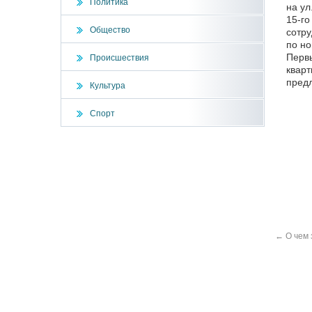
Политика
на ул
15-го
Общество
сотру
по но
Первы
Происшествия
квар
предл
Культура
Спорт
←
О чем 