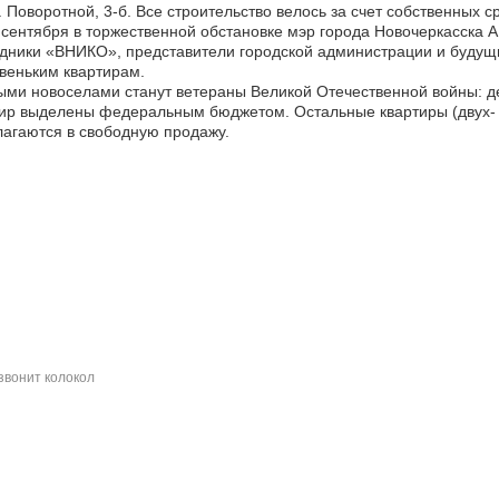
. Поворотной, 3-б. Все строительство велось за счет собственных с
 сентября в торжественной обстановке мэр города Новочеркасска А
дники «ВНИКО», представители городской администрации и будущ
веньким квартирам.
ми новоселами станут ветераны Великой Отечественной войны: д
тир выделены федеральным бюджетом. Остальные квартиры (двух
агаются в свободную продажу.
звонит колокол