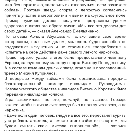
мир без наркотиков, заставить их отвернуться, если возникает
соблазн. Поэтому звезды спорта с легкостью согласились
принять участие в мероприятии и выйти на футбольное поле.
Пример кумиров должен послужить прекрасным уроком
здорового и активного образа жизни. «Мы все это делаем для
своих детей», — сказал Александр Емельяненко.
По словам Арчила Абуашвили, только заняв свое время
интересным, полезным делом, молодежь будет способна не
поддаваться искушению и не стремиться «попробовать» и
испытать на себе действие даже самого легкого наркотика.
Право первого удара в игре было предоставлено чемпиону
Европы, заслуженному мастеру спорта Виктору Понедельнику.
А в составе команды донских звезд играл наш прославленный
тренер Михаил Куприянов.
В перерыве между таймами была организована передача
благотворительной помощи инвалидам. Руководителю
Новочеркасского общества инвалидов Виталию Коротких была
передана инвалидная коляска.
Игра закончилась, но это, пожалуй, не главное. Гораздо
важнее, чтобы в жизни счет всегда был в пользу человека, а не
наркотика.
«Даже если один человек, глядя на все это, перестанет курить,
употреблять алкоголь, а вместо этого займется спортом, мы
будем считать свою миссию выполненной», — заявили