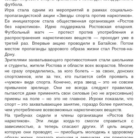
футбола.
Игра стала одним из мероприятий в рамках социально-
пропагандистской акции «Звезды спорта против наркотиков».
Ее инициатором стала общественная организация «Ростов
без наркотиков». Идею поддержала Ростовская епархия.
Футбольный матч — протест против употребления и
распространения наркотических веществ — проходит уже в
третий раз. Впервые акцию проводили в Батайске. Потом
местом пропаганды здорового образа жизни стал Ростов-на-
Дону.
Зрителями захватывающего противостояния стали школьники
и студенты, жители Ростова и области всех возрастов. Многие
не сразу определились, за кого болеть – за своих, донских
спортсменов, или за тех, кто пытается себя проявить в
«чужом» виде спорта. Конечно, игра звезд – это не совсем
привычное зрелище. Они не всегда следуют правилам,
пытаются даже применять свои силовые (но не агрессивные)
приемы на поле – но это не главное. Игроки показали, что
спорт – это захватывающее занятие, гораздо более приятное,
чем употребление всевозможных наркотических веществ.
На трибунах сидели и члены организации «Ростов без
наркотиков». Эти люди когда-то смогли справиться с
зависимостью, а теперь спасают других. И цель акции,
которую они проводят, — приобщить молодежь к здоровому
образу жизни, показать юношам и девушкам, как прекрасен