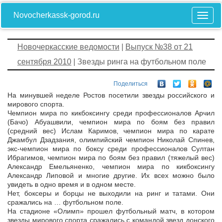
Novocherkassk-gorod.ru
Новочеркасские ведомости
|
Выпуск №38 от 21
сентября 2010
| Звезды ринга на футбольном поле
Поделиться
На минувшей неделе Ростов посетили звезды российского и
мирового спорта.
Чемпион мира по кикбоксингу среди профессионалов Арчил
(Бачо) Абуашвили, чемпион мира по боям без правил
(средний вес) Ислам Каримов, чемпион мира по карате
Джамбул Дзадзания, олимпийский чемпион Николай Спинев,
экс-чемпион мира по боксу среди профессионалов Султан
Ибрагимов, чемпион мира по боям без правил (тяжелый вес)
Александр Емельяненко, чемпион мира по кикбоксингу
Александр Липовой и многие другие. Их всех можно было
увидеть в одно время и в одном месте.
Нет, боксеры и борцы не выходили на ринг и татами. Они
сражались на … футбольном поле.
На стадионе «Олимп» прошел футбольный матч, в котором
звезды мирового спорта сражались с командой звезд донского