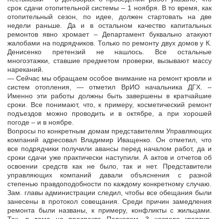
срок сдачи отопительной системы – 1 ноября. В то время, как
отопительный сезон, по идее, должен стартовать на две
недели раньше. Да и в остальном качество капитальных
ремонтов явно хромает – Департамент буквально атакуют
жалобами на подрядчиков. Только по ремонту двух домов у К.
Денисенко претензий не нашлось. Все остальные
многоэтажки, ставшие предметом проверки, вызывают массу
нареканий.
— Сейчас мы обращаем особое внимание на ремонт кровли и
систем отопления, — отметил ВрИО начальника ДГХ. –
Именно эти работы должны быть завершены в кратчайшие
сроки. Все понимают, что, к примеру, косметический ремонт
подъездов можно проводить и в октябре, а при хорошей
погоде – и в ноябре.
Вопросы по конкретным домам представителям Управляющих
компаний адресовал Владимир Иващенко. Он отметил, что
все подрядчики получили авансы перед началом работ, да и
сроки сдачи уже практически наступили. А актов и отчетов об
освоении средств как не было, так и нет. Представители
управляющих компаний давали объяснения с разной
степенью правдоподобности по каждому конкретному случаю.
Зам. главы администрации следил, чтобы все обещания были
занесены в протокол совещания. Среди причин замедления
ремонта были названы, к примеру, конфликты с жильцами.