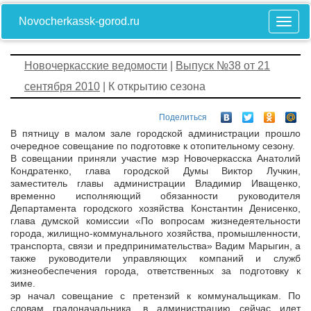
Novocherkassk-gorod.ru
Новочеркасские ведомости
|
Выпуск №38 от 21
сентября 2010
| К открытию сезона
Поделиться
В пятницу в малом зале городской администрации прошло
очередное совещание по подготовке к отопительному сезону.
В совещании приняли участие мэр Новочеркасска Анатолий
Кондратенко, глава городской Думы Виктор Лучкин,
заместитель главы администрации Владимир Иващенко,
временно исполняющий обязанности руководителя
Департамента городского хозяйства Константин Денисенко,
глава думской комиссии «По вопросам жизнедеятельности
города, жилищно-коммунального хозяйства, промышленности,
транспорта, связи и предпринимательства» Вадим Марыгин, а
также руководители управляющих компаний и служб
жизнеобеспечения города, ответственных за подготовку к
зиме.
эр начал совещание с претензий к коммунальщикам. По
словам градоначальника, в администрацию сейчас идет