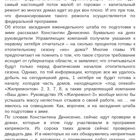
самый настоящий поток жалоб от горожан – капитальный
ремонт во многих домах идет из рук вон плохо. И это при том,
что финансирование такого ремонта осуществляется по
федеральной программе.
Об итогах заседания еженедельного штаба по подготовке к
зиме рассказал Константин Денисенко. Буквально на днях
руководители Управляющих компаний получили указания к
первому октября отчитаться – на сколько процентов готовы к
отопительному сезону «их» дома? Многие главы УК
предпочитают не помнить о том, что такое строгое требование
исходит от губернатора области, и заявляют, что отчитываться
будут только перед фактическим началом отопительного
сезона. Однако, по той информации, которую все же удалось
добыть на сегодняшний день, 1 октября не будет готова к
началу холодов часть домов, находящихся «под опекой»
«Жилремонтов» 2, 3, 7, 8, а также управляющей компании
«Ваш дом». Руководство УК «Жилремонт-3» вообще могло бы
услышать массу нелестных отзывов о своей работе, но … не
явилось на совещание. Как, впрочем, и на заседания штаба
по подготовке к зиме.
По словам Константина Денисенко, сейчас идут проверки в
домах, которые в этом году участвовали в программе
капремонта. Из сорока таких домов сейчас проверено
двадцать два. И в некоторых из них обнаружились неприятные
нестыковки – в договорах о проведении работ указано, что