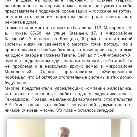
Так, в дома на проспекте Парковом, 3 хозяева квартир,
расположенных на первых этажах, просто не пускают к себе
представителей подрядной организации – горожане не готовы
пожертвовать дорогим паркетом даже ради капитального
ремонта в доме.
Тормозится ремонт и в домах на Гагарина, 112, Макаренко, 6-
а, Фрунзе, 65/58, на улице Казачьей, 17, в микрорайоне
Ключевой. А в доме на Клещева, 9 ремонт отопительной
системы никак не сдвинется с мертвой точки потому, что в
проекте значатся особые батареи, которые производят только
на одном заводе в Нижнем Тагиле. Сейчас УК «Жилремонт-8»
вместе с подрядчиком ждут поставки «тех самых» батарей. Та
же проблема и в нескольких других домах в микрорайоне
Молодежный. Однако представитель «Жилремонта»
пообещал, что 14 октября отопительные системы в этих домах
будут сданы.
Многие представители управляющих компаний жаловались,
что акты выполненных работ подолгу задерживаются в
Технадзоре. Правда, начальник Департамента строительства
В.Рыбкин заявил, что сейчас поступлений документов нет,
никакой очереди – тоже. Кто прав – осталось загадкой.