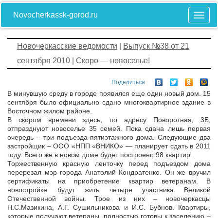
Novocherkassk-gorod.ru
Новочеркасские ведомости
|
Выпуск №38 от 21
сентября 2010
| Скоро — новоселье!
Поделиться
В минувшую среду в городе появился еще один новый дом. 15
сентября было официально сдано многоквартирное здание в
Восточном жилом районе.
В скором времени здесь, по адресу Поворотная, 3Б,
отпразднуют новоселье 35 семей. Пока сдана лишь первая
очередь – три подъезда пятиэтажного дома. Следующие два
застройщик – ООО «НПП «ВНИКО» — планирует сдать в 2011
году. Всего же в новом доме будет построено 98 квартир.
Торжественную красную ленточку перед подъездом дома
перерезал мэр города Анатолий Кондратенко. Он же вручил
сертификаты на приобретение квартир ветеранам. В
новостройке будут жить четыре участника Великой
Отечественной войны. Трое из них – новочеркасцы
Н.С.Мазикина, А.Г. Сушильникова и И.С. Бубнов. Квартиры,
которые получают ветераны, полностью готовы к заселению –