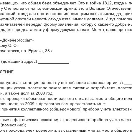
ывающих, что общая беда объединяет. Это и война 1812, когда и 
у Отечества от наполеоновской армии, это и Великая Отечественна
занский отряд для противостояния немецким захватчикам, да, при
аутиной опутали невесть откуда взявшимися долгами. И тут помогаю
из читателей передал форму заявления, которую какие-то добрые 
дь, мы предлагаем эту форму документа вам. Может, наше против
«Донэнергосбыт»
ову С.Ю.
вочеркасск, пр. Ермака, 33-а
___________________
. (домашний адрес) _____________
ЛЕНИЕ
оступила квитанция на оплату потребления электроэнергии за ____
танции указан платеж по показаниям счетчика потребителя, плате
и, а также долг за 2009 год.
ью проверки обоснованности расчета оплаты за места общего поль
женности за 2009 г. предлагаю вам предоставить мне:
 принятия коллективного (общедомового) прибора учета электроэн
___________;
ные о фактических показаниях коллективного прибора учета элек
 (помесячно);
чет расхода электроэнергии, выставленный мне за места общего 