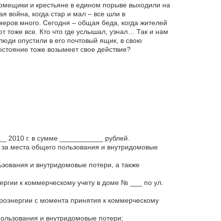
помещики и крестьяне в едином порыве выходили на
я война, когда стар и мал – все шли в
меров много. Сегодня – общая беда, когда жителей
т тоже все. Кто что где услышал, узнал… Так и нам
люди опустили в его почтовый ящик, в свою
остояние тоже возымеет свое действие?
_ 2010 г. в сумме ___________ рублей.
ж за места общего пользования и внутридомовые
зования и внутридомовые потери, а также
ергии к коммерческому учету в доме № ___ по ул.
троэнергии с момента принятия к коммерческому
пользования и внутридомовые потери;