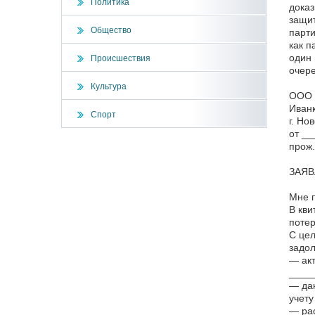
Политика
доказ
защит
Общество
парти
как п
один 
Происшествия
очере
Культура
ООО 
Иванк
Спорт
г. Но
от _
прож
ЗАЯВ
Мне п
В кви
потер
С цел
задол
— акт
____
— дан
учету
— рас