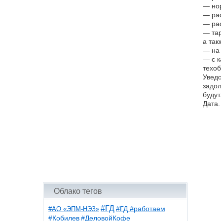
— но
— рас
— рас
— тар
а так
— на 
— с к
техоб
Уведо
задол
будут
Дата.
Облако тегов
#ГД
#АО «ЭПМ-НЭЗ»
#ГД #работаем
#ДеловойКофе
#Кобилев