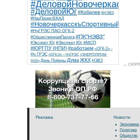
#ДеловойНовочеркасск
#ДеловойЮг
#Кобилев
#НЭВЗ
#НацПроектБКАД
#НовочеркасскъСпортивный
#НчГРЭС ПАО ОГК-2
#ПК"НЭВЗ"
#ОбщественнаяПалата
#Эксперт Юг
#Эксперт Юг #МСП
#ЮРГПУ (НПИ)
#работаем
«ОГК-2» -
Нч ГРЭС
«ОГК-2» – НчГРЭС
«ЭНЕРГОПРОМ-
Дума
ЖКХ
НЭВЗ
День Победы
НЭЗ»
←
СЮРПР
ТНТ
НчГРЭС
Победа
Собор
ТПП
благоустройство
ветераны
выборы
дети
дороги
казаки
коррупция
космос
парк
общественная палата
пожар
роща
спорт
художники
театр
транспорт
Реклама
Новости
Экономика
Политика
Общество