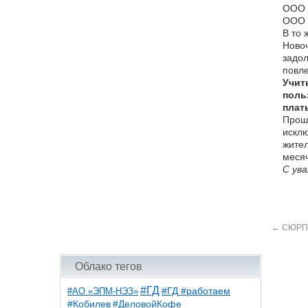
ООО «
ООО «
В то 
Новоч
задол
повле
Учит
поль
плат
Прошу
исклю
жител
месяч
С ув
←
СЮРПР
Облако тегов
#ГД
#АО «ЭПМ-НЭЗ»
#ГД #работаем
#ДеловойКофе
#Кобилев