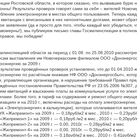
кции Ростовской области, в котором сказано, что вызвавшие бурю
онны! Результаты проверок говорят сами за себя – жителей Новоче
бление электроэнергии в местах общего пользования. Теперь каж
 квитанции с вписанными в них непонятными долгами, может обрати
ое заявление (да и просто для того, чтобы каждый мог убедиться, 
вомерны!), мы публикуем письмо главы Госжилинспекции в полном
правое, мы победим!
илинспекцией области за период с 01.08. по 25.08.2010 рассмотр
осам выставления им Новочеркасским филиалом ООО «Донэнергос
роэнергию за 2009 г.
зультатам проведённых проверок установлено, что до 01.04.2010 
роэнергию по расчётным книжкам НФ ООО «Донэнергосбыт», котор
, управляющие организации, в нарушение требований Правил пре
ждённых постановлением Правительства РФ от 23.05.2006 №307, д
ям квитанций и взысканию платы за коммунальные услуги по элек
лами. Более того, в тариф на содержание и ремонт общего имущес
изациях и на 2010 г., включены расходы на оплату электроэнергии
ка «Электроэнергия» в калькуляции), которые оплачиваются жител
К «Жилремонт» на 2009 г. — 0,18руб/м2 в мес., 2010 г. — 0,23руб/
Жилремонт-1» на 2009 г. — 0,18руб./м2 в мес., 2010 г. — 0,20руб/
Жилремонт-2» на 2009 г. — 0,00, 2010г. — 0,28руб/м2 в мес.
Жилремонт-4» на 2009 г. — 0,00, 2010г. — 0,28руб/м2 в мес.
Жилремонт-5» на 2009 г. — 0,18руб/м2 в мес., 2010 г.- 0,41руб/м2 