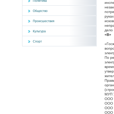
Политика
инспе
незак
Общество
потре
руках
исков
Происшествия
непра
дело 
Культура
«В»
Спорт
«Госж
вопр
элект
По ре
элект
время
утвер
жител
Прави
орган
(стро
МУП У
ООО «
ООО «
ООО «
ООО «