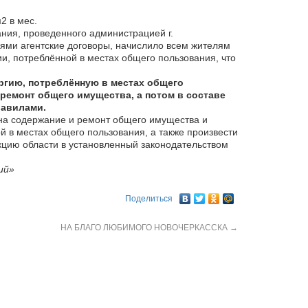
2 в мес.
ния, проведенного администрацией г.
иями агентские договоры, начислило всем жителям
ии, потреблённой в местах общего пользования, что
ргию, потреблённую в местах общего
ремонт общего имущества, а потом в составе
равилами.
на содержание и ремонт общего имущества и
й в местах общего пользования, а также произвести
кцию области в установленный законодательством
ий»
Поделиться
НА БЛАГО ЛЮБИМОГО НОВОЧЕРКАССКА
→