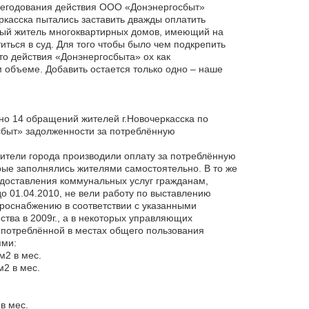
 негодования действия ООО «Донэнергосбыт»
ркасска пытались заставить дважды оплатить
дый житель многоквартирных домов, имеющий на
ться в суд. Для того чтобы было чем подкрепить
что действия «Донэнергосбыта» ох как
 объеме. Добавить остается только одно – наше
ено 14 обращений жителей г.Новочеркасска по
быт» задолженности за потреблённую
жители города производили оплату за потреблённую
ые заполнялись жителями самостоятельно. В то же
доставления коммунальных услуг гражданам,
о 01.04.2010, не вели работу по выставлению
троснабжению в соответствии с указанными
тва в 2009г., а в некоторых управляющих
, потреблённой в местах общего пользования
ями:
м2 в мес.
м2 в мес.
в мес.