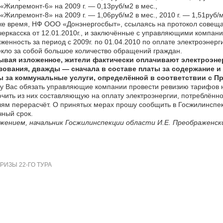
Жилремонт-6» на 2009 г. — 0,13руб/м2 в мес.,
Жилремонт-8» на 2009 г. — 1,06руб/м2 в мес., 2010 г. — 1,51руб/м
же время, НФ ООО «Донэнергосбыт», ссылаясь на протокол совеща
еркасска от 12.01.2010г., и заключённые с управляющими компан
женность за период с 2009г. по 01.04.2010 по оплате электроэнерг
кло за собой большое количество обращений граждан.
ывая изложенное, жители фактически оплачивают электроэне
зования, дважды — сначала в составе платы за содержание и 
ы за коммунальные услуги, определённой в соответствии с П
 Вас обязать управляющие компании провести ревизию тарифов 
чить из них составляющую на оплату электроэнергии, потреблённо
ям перерасчёт. О принятых мерах прошу сообщить в Госжилинспе
ный срок.
ажением, начальник Госжилинспекции области И.Е. Преображенск
ИЗЫ 22-ГО ТУРА