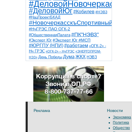
#ДеловойНовочеркасск
#ДеловойЮг
#Кобилев
#НЭВЗ
#НацПроектБКАД
#НовочеркасскъСпортивный
#НчГРЭС ПАО ОГК-2
#ПК"НЭВЗ"
#ОбщественнаяПалата
#Эксперт Юг
#Эксперт Юг #МСП
#ЮРГПУ (НПИ)
#работаем
«ОГК-2» -
Нч ГРЭС
«ОГК-2» – НчГРЭС
«ЭНЕРГОПРОМ-
Дума
ЖКХ
НЭВЗ
День Победы
НЭЗ»
ТНТ
НчГРЭС
Победа
Собор
ТПП
благоустройство
ветераны
выборы
дети
дороги
казаки
коррупция
космос
парк
общественная палата
пожар
роща
спорт
художники
театр
транспорт
Реклама
Новости
Экономика
Политика
Общество