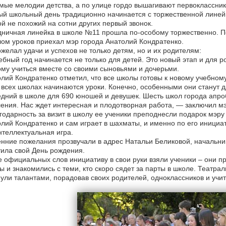
ые мелодии детства, а по улице гордо вышагивают первоклассники
й школьный день традиционно начинается с торжественной линейк
ой не похожий на сотни других первый звонок.
ничная линейка в школе №11 прошла по-особому торжественно. По
ом уроков приехал мэр города Анатолий Кондратенко.
желал удачи и успехов не только детям, но и их родителям:
бный год начинается не только для детей. Это новый этап и для ро
му учиться вместе со своими сыновьями и дочерьми.
лий Кондратенко отметил, что все школы готовы к новому учебному
всех школах начинаются уроки. Конечно, особенными они станут дл
дний в школе для 690 юношей и девушек. Шесть школ города апро
ения. Нас ждет интересная и плодотворная работа, — заключил мэ
годарность за визит в школу ее ученики преподнесли подарок мэру
лий Кондратенко и сам играет в шахматы, и именно по его инициа
нтеллектуальная игра.
нние пожелания прозвучали в адрес Натальи Беликовой, начальник
ила свой День рождения.
 официальных слов инициативу в свои руки взяли ученики – они п
ы и знакомились с теми, кто скоро сядет за парты в школе. Театра
ули талантами, порадовав своих родителей, одноклассников и учит