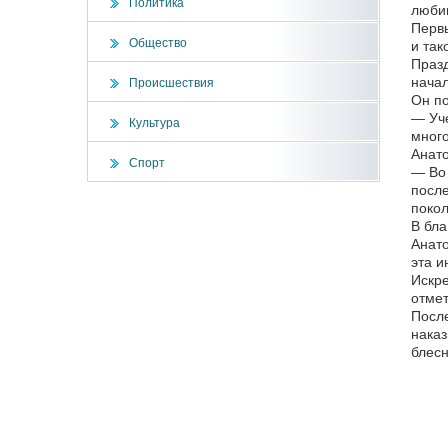
Политика
любим
Первы
Общество
и так
Празд
начал
Происшествия
Он по
— Уче
Культура
много
Анато
Спорт
— Во 
после
покол
В бла
Анато
эта и
Искре
отмет
После
наказ
блесн