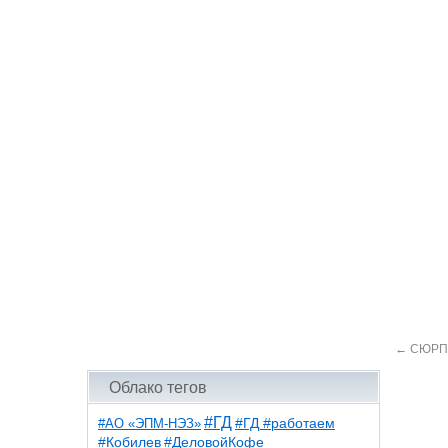
←
СЮРПР
Облако тегов
#ГД
#АО «ЭПМ-НЭЗ»
#ГД #работаем
#ДеловойКофе
#Кобилев