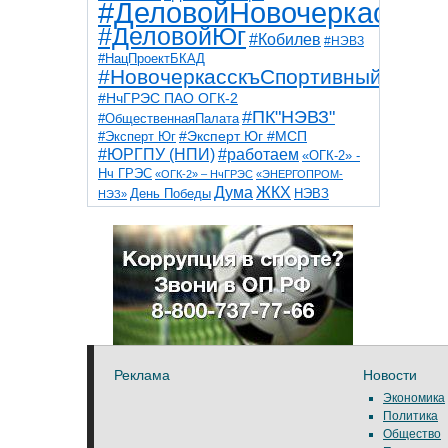
#ДеловойНовочеркасск
#ДеловойЮг
#Кобилев
#НЭВЗ
#НацПроектБКАД
#НовочеркасскъСпортивный
#НчГРЭС ПАО ОГК-2
#ПК"НЭВЗ"
#ОбщественнаяПалата
#Эксперт Юг
#Эксперт Юг #МСП
#ЮРГПУ (НПИ)
#работаем
«ОГК-2» -
Нч ГРЭС
«ОГК-2» – НчГРЭС
«ЭНЕРГОПРОМ-
Дума
ЖКХ
НЭВЗ
День Победы
НЭЗ»
ТНТ
НчГРЭС
Победа
Собор
ТПП
благоустройство
ветераны
выборы
дети
дороги
казаки
коррупция
космос
парк
общественная палата
пожар
роща
спорт
художники
театр
транспорт
Реклама
Новости
Экономика
Политика
Общество