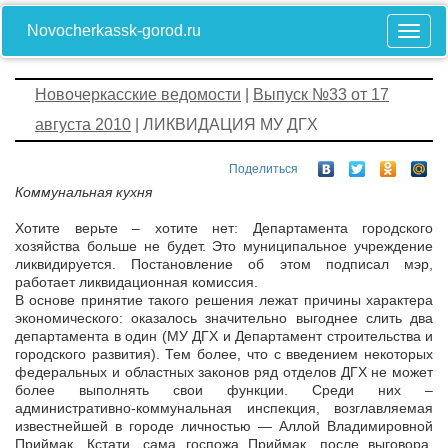
Novocherkassk-gorod.ru
Новочеркасские ведомости
|
Выпуск №33 от 17
августа 2010
| ЛИКВИДАЦИЯ МУ ДГХ
Поделиться
Коммунальная кухня
Хотите верьте – хотите нет: Департамента городского
хозяйства больше не будет. Это муниципальное учреждение
ликвидируется. Постановление об этом подписал мэр,
работает ликвидационная комиссия.
В основе принятие такого решения лежат причины характера
экономического: оказалось значительно выгоднее слить два
департамента в один (МУ ДГХ и Департамент строительства и
городского развития). Тем более, что с введением некоторых
федеральных и областных законов ряд отделов ДГХ не может
более выполнять свои функции. Среди них –
административно-коммунальная инспекция, возглавляемая
известнейшей в городе личностью — Аллой Владимировной
Приймак. Кстати, сама госпожа Приймак, после выговора,