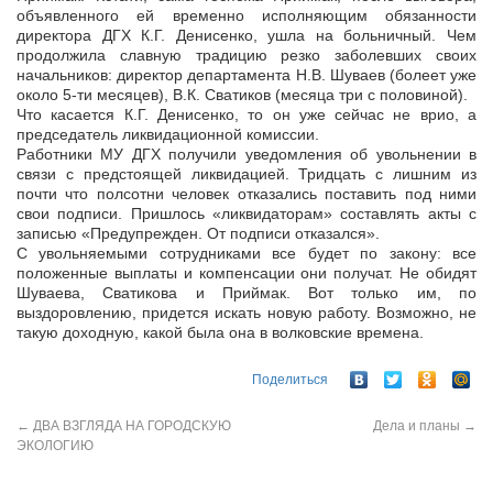
объявленного ей временно исполняющим обязанности
директора ДГХ К.Г. Денисенко, ушла на больничный. Чем
продолжила славную традицию резко заболевших своих
начальников: директор департамента Н.В. Шуваев (болеет уже
около 5-ти месяцев), В.К. Сватиков (месяца три с половиной).
Что касается К.Г. Денисенко, то он уже сейчас не врио, а
председатель ликвидационной комиссии.
Работники МУ ДГХ получили уведомления об увольнении в
связи с предстоящей ликвидацией. Тридцать с лишним из
почти что полсотни человек отказались поставить под ними
свои подписи. Пришлось «ликвидаторам» составлять акты с
записью «Предупрежден. От подписи отказался».
С увольняемыми сотрудниками все будет по закону: все
положенные выплаты и компенсации они получат. Не обидят
Шуваева, Сватикова и Приймак. Вот только им, по
выздоровлению, придется искать новую работу. Возможно, не
такую доходную, какой была она в волковские времена.
Поделиться
←
ДВА ВЗГЛЯДА НА ГОРОДСКУЮ
Дела и планы
→
ЭКОЛОГИЮ