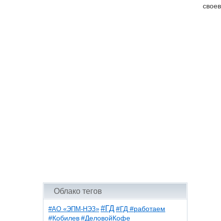
своев
Облако тегов
#ГД
#АО «ЭПМ-НЭЗ»
#ГД #работаем
#ДеловойКофе
#Кобилев