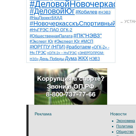
#ДеловойНовочеркасск
#ДеловойЮг
#Кобилев
#НЭВЗ
#НацПроектБКАД
←
УСТАН
#НовочеркасскъСпортивный
#НчГРЭС ПАО ОГК-2
#ПК"НЭВЗ"
#ОбщественнаяПалата
#Эксперт Юг
#Эксперт Юг #МСП
#ЮРГПУ (НПИ)
#работаем
«ОГК-2» -
Нч ГРЭС
«ОГК-2» – НчГРЭС
«ЭНЕРГОПРОМ-
Дума
ЖКХ
НЭВЗ
День Победы
НЭЗ»
ТНТ
НчГРЭС
Победа
Собор
ТПП
благоустройство
ветераны
выборы
дети
дороги
казаки
коррупция
космос
парк
общественная палата
пожар
роща
спорт
художники
театр
транспорт
Реклама
Новости
Экономика
Политика
Общество