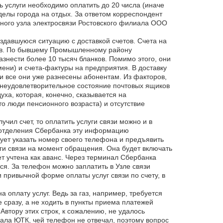
ь услуги необходимо оплатить до 20 числа (иначе
делы города на отдых. За ответом корреспондент
ьного узла электросвязи Ростовского филиала ООО
здавшуюся ситуацию с доставкой счетов. Счета на
ков. По бывшему Промышленному району
знести более 10 тысяч бланков. Помимо этого, они
ени) и счета-фактуры на предприятия. В доставку
и все они уже разнесены абонентам. Из факторов,
а неудовлетворительное состояние почтовых ящиков
уха, которая, конечно, сказывается на
о люди пенсионного возраста) и отсутствие
чил счет, то оплатить услуги связи можно и в
 отделения Сбербанка эту информацию
дует указать номер своего телефона и предъявить
уги связи на момент обращения. Она будет включать
ет учтена как аванс. Через терминал Сбербанка
тся. За телефон можно заплатить в Узле связи
и привычной форме оплаты услуг связи по счету, в
оплату услуг. Ведь за газ, например, требуется
 сразу, а не ходить в пункты приема платежей
втору этих строк, к сожалению, не удалось
ала ЮТК, чей телефон не отвечал, поэтому вопрос