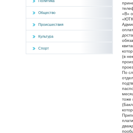
Политика
прине
телеф
Общество
«В» о
«ЮТК
Админ
Происшествия
оплат
доста
Культура
обяза
квита
Спорт
котор
(в не
произ
проез
По сл
отдел
подтв
паспо
месяц
тоже 
(Бакл
котор
Припо
плати
дважд
пообщ