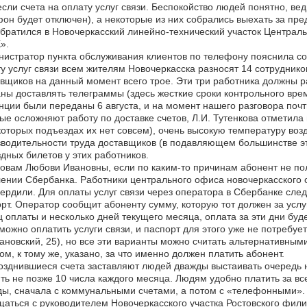
сли счета на оплату услуг связи. Беспокойство людей понятно, вед
он будет отключен), а некоторые из них собрались выехать за пре
братился в Новочеркасский линейно-технический участок Централ
».
истратор пункта обслуживания клиентов по телефону пояснила со
у услуг связи всем жителям Новочеркасска разносят 14 сотрудни
вщиков на данный момент всего трое. Эти три работника должны ра
ны доставлять телеграммы (здесь жесткие сроки контрольного врем
нции были переданы 6 августа, и на момент нашего разговора почт
ые осложняют работу по доставке счетов, Л.И. Тутенкова отметил
которых подъездах их нет совсем), очень высокую температуру возд
водительности труда доставщиков (в подавляющем большинстве эт
дных билетов у этих работников.
овам Любови Ивановны, если по каким-то причинам абонент не полу
ении Сбербанка. Работники центрального офиса новочеркасского
ердили. Для оплаты услуг связи через оператора в Сбербанке сле
рт. Оператор сообщит абоненту сумму, которую тот должен за усл
 оплаты и несколько дней текущего месяца, оплата за эти дни буд
можно оплатить услуги связи, и паспорт для этого уже не потребуе
ановский, 25), но все эти варианты можно считать альтернативным
ом, к тому же, указано, за что именно должен платить абонент.
зднившиеся счета заставляют людей дважды выстаивать очередь на 
ть не позже 10 числа каждого месяца. Людям удобно платить за все
ы, сначала с коммунальными счетами, а потом с «телефонными». А
аться с руководителем Новочеркасского участка Ростовского фили