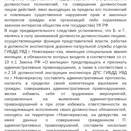
должностных полномочий, т.е. совершение должностным
лицом действий, явно выходящих за пределы его полномочий
и повлекших существенное нарушение прав и законных
интересов граждан или организаций либо охраняемых
законом интересов общества или государства) УК РФ.
В ходе предварительного следствия установлено, что Б. и Г.,
являясь в силу занимаемой должности должностными лицами,
осуществляющими функции представителей власти, работая
в должности инспекторов дорожно-патрульной службы отдела
ГИБДД УВД г. Новочеркас¬ска, имеющие специальные звания
милиции, в обязанности которых входило в соответствии со ст.
10 п.1 Закона РФ «О милиции» предотвращать и пресекать
административные правонарушения, а также в соответствии с
п.2.18 должностной инструкции инспектора ДПС ГИБДД УВД
по г. Новочеркасску составлять административные протоколы,
налагать в пределах своей компетенции взыскания на
граждан, совершивших административные правонарушения,
желая избавить себя от трудоемких мероприятий,
направленных на выявление административных
правонарушений и при этом избежать ответственности за
ненадлежащее исполнение своих должностных обязанностей,
находясь на территории г.Новочеркасска, на дежурстве, не
имея данных о совершении гражданином П.
административных правонарушений, составили несколько
административных предупреждений, в которые внесли