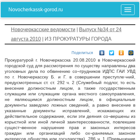
Novocherkassk-gorod.ru
Новочеркасские ведомости
|
Выпуск №34 от 24
августа 2010
| ИЗ ПРОКУРАТУРЫ ГОРОДА
Поделиться
Прокуратурой г. Новочеркасска 20.08.2010 в Новочеркасский
городской суд для рассмотрения по существу направлены два
уголовных дела по обвинению со¬трудников ИДПС ГАИ УВД
по г. Новочеркасску Б. и Г. в совершении преступле¬ний,
предусмотренных ст. ст. 292 ч. 2 (Служебный подлог, то есть
внесение должностным лицом, а также государственным
служащим или служащим органа местного самоуправления,
не являющимся должностным лицом, в официальные
документы заведомо ложных сведений, а равно внесение в
указанные документы исправлений, искажающих их
действительное содержание, если эти деяния со¬вершены из
корыстной или иной личной заинтересованности, повлекшие
сущест¬венное нарушение прав и законных интересов
граждан или организаций либо ох¬раняемых законом
интересов общества или государства), 286 ч. 1 (Превышение