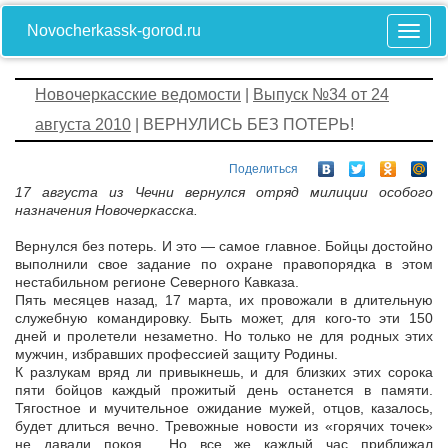
Novocherkassk-gorod.ru
Новочеркасские ведомости
|
Выпуск №34 от 24
августа 2010
| ВЕРНУЛИСЬ БЕЗ ПОТЕРЬ!
Поделиться
17 августа из Чечни вернулся отряд милиции особого
назначения Новочеркасска.
Вернулся без потерь. И это — самое главное. Бойцы достойно
выполнили свое задание по охране правопорядка в этом
нестабильном регионе Северного Кавказа.
Пять месяцев назад, 17 марта, их провожали в длительную
служебную командировку. Быть может, для кого-то эти 150
дней и пролетели незаметно. Но только не для родных этих
мужчин, избравших профессией защиту Родины.
К разлукам вряд ли привыкнешь, и для близких этих сорока
пяти бойцов каждый прожитый день останется в памяти.
Тягостное и мучительное ожидание мужей, отцов, казалось,
будет длиться вечно. Тревожные новости из «горячих точек»
не давали покоя… Но все же каждый час приближал