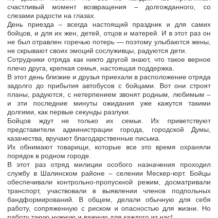
счастливый момент возвращения – долгожданного, со
слезами радости на глазах.
День приезда – всегда настоящий праздник и для самих
бойцов, и для их жен, детей, отцов и матерей. И в этот раз он
не был отравлен горечью потерь — поэтому улыбаются жены,
не скрывают своих эмоций сослуживцы, радуются дети.
Сотрудники отряда как никто другой знают, что такое верное
плечо друга, крепкая семья, настоящая поддержка.
В этот день близкие и друзья приехали в расположение отряда
задолго до прибытия автобусов с бойцами. Вот они строят
планы, радуются, с нетерпением звонят родным, любимым –
и эти последние минуты ожидания уже кажутся такими
долгими, как первые секунды разлуки.
Бойцов ждут не только их семьи. Их приветствуют
представители администрации города, городской Думы,
казачества, вручают благодарственные письма.
Их обнимают товарищи, которые все это время охраняли
порядок в родном городе.
В этот раз отряд милиции особого назначения проходил
службу в Шалинском районе – селении Мескер-юрт. Бойцы
обеспечивали контрольно-пропускной режим, досматривали
транспорт, участвовали в выявлении членов подпольных
бандформирований. В общем, делали обычную для себя
работу, сопряженную с риском и опасностью для жизни. Но
работу такую нужную и важную для каждого из нас!