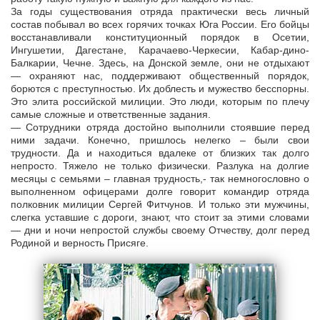
За годы существования отряда практически весь личный
состав побывал во всех горячих точках Юга России. Его бойцы
восстанавливали конституционный порядок в Осетии,
Ингушетии, Дагестане, Карачаево-Черкесии, Кабар-дино-
Балкарии, Чечне. Здесь, на Донской земле, они не отдыхают
— охраняют нас, поддерживают общественный порядок,
борются с преступностью. Их доблесть и мужество бесспорны.
Это элита российской милиции. Это люди, которым по плечу
самые сложные и ответственные задания.
— Сотрудники отряда достойно выполнили стоявшие перед
ними задачи. Конечно, пришлось нелегко – были свои
трудности. Да и находиться вдалеке от близких так долго
непросто. Тяжело не только физически. Разлука на долгие
месяцы с семьями – главная трудность,- так немногословно о
выполненном офицерами долге говорит командир отряда
полковник милиции Сергей Фитчунов. И только эти мужчины,
слегка уставшие с дороги, знают, что стоит за этими словами
— дни и ночи непростой службы своему Отчеству, долг перед
Родиной и верность Присяге.