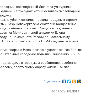
й праздник, посвящённый Дню физкультурника.
юдным: на трибунах хоть и оставались свободные
воздуха.
ах, клубах и секциях, прошли парадным строем
иями. Мэр Новочеркасска Анатолий Кондратенко
рода почётные грамоты. Среди награждённых
студентка Мелиоративной академии Елена
беду на Чемпионате России по настольному
. Приятно отметить, что в НГМА созданы условия
тия спорта в Новочеркасске уделяется всё больше
иятельные городские политики, чиновники и VIP-
 подтвердил: в городском сообществе, особенно
овому, спортивному образу жизни. Так что
Поделиться
ВОПРОСЫ НЕДЕЛИ
→