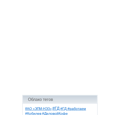
Облако тегов
#ГД
#АО «ЭПМ-НЭЗ»
#ГД #работаем
#ДеловойКофе
#Кобилев