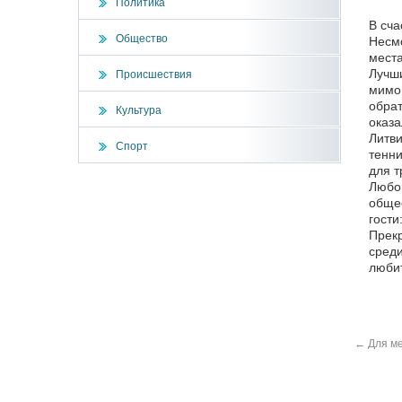
Политика
В сча
Общество
Несмо
места
Лучши
Происшествия
мимо 
обрат
Культура
оказа
Литви
Спорт
тенни
для т
Любоп
общес
гости
Прекр
среди
любит
←
Для ме