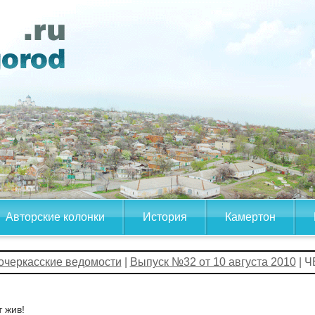
Авторские колонки
История
Камертон
очеркасские ведомости
|
Выпуск №32 от 10 августа 2010
| 
 жив!