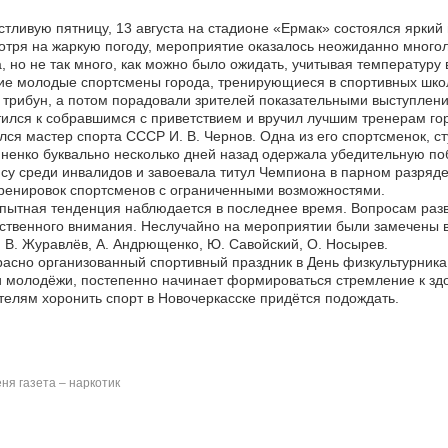
стливую пятницу, 13 августа на стадионе «Ермак» состоялся ярки
тря на жаркую погоду, мероприятие оказалось неожиданно многол
, но не так много, как можно было ожидать, учитывая температуру 
е молодые спортсмены города, тренирующиеся в спортивных школ
трибун, а потом порадовали зрителей показательными выступлен
ился к собравшимся с приветствием и вручил лучшим тренерам го
лся мастер спорта СССР И. В. Чернов. Одна из его спортсменок, 
ненко буквально несколько дней назад одержала убедительную по
су среди инвалидов и завоевала титул Чемпиона в парном разряде
ренировок спортсменов с ограниченными возможностями.
ытная тенденция наблюдается в последнее время. Вопросам разви
твенного внимания. Неслучайно на мероприятии были замечены вл
: В. Журавлёв, А. Андрющенко, Ю. Савойский, О. Носырев.
асно организованный спортивный праздник в День физкультурника
 молодёжи, постепенно начинает формироваться стремление к здор
елям хоронить спорт в Новочеркасске придётся подождать.
ня газета – наркотик