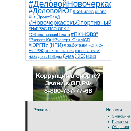
#ДеловойНовочеркасск
#ДеловойЮг
#Кобилев
#НЭВЗ
#НацПроектБКАД
#НовочеркасскъСпортивный
#НчГРЭС ПАО ОГК-2
#ПК"НЭВЗ"
#ОбщественнаяПалата
#Эксперт Юг
#Эксперт Юг #МСП
#ЮРГПУ (НПИ)
#работаем
«ОГК-2» -
Нч ГРЭС
«ОГК-2» – НчГРЭС
«ЭНЕРГОПРОМ-
Дума
ЖКХ
НЭВЗ
День Победы
НЭЗ»
ТНТ
НчГРЭС
Победа
Собор
ТПП
благоустройство
ветераны
выборы
дети
дороги
казаки
коррупция
космос
парк
общественная палата
пожар
роща
спорт
художники
театр
транспорт
Реклама
Новости
Экономика
Политика
Общество