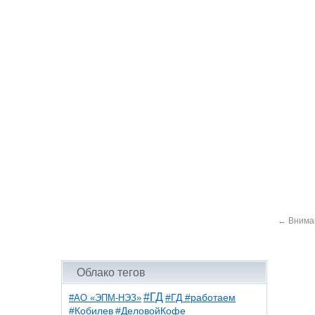
←
Вниман
Облако тегов
#ГД
#АО «ЭПМ-НЭЗ»
#ГД #работаем
#ДеловойКофе
#Кобилев