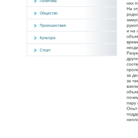
Политика
них п
На эт
Общество
родно
замус
рукоп
Происшествия
и на 
объяв
Культура
време
несди
Спорт
Разум
други
соотв
проле
за де
за та
взяли
объяв
почем
пару 
Опыт 
подде
непло