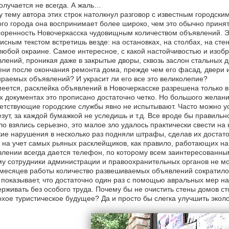
олучается не всегда. А жаль…
у тему автора этих строк натолкнул разговор с известным городс
го города она воспринимает более широко, чем это обычно принят
оренность Новочеркасска чудовищным количеством объявлений. Э
исным текстом встретишь везде: на остановках, на столбах, на сте
любой окраине. Самое интересное, с какой настойчивостью и изоб
лений, проникая даже в закрытые дворы, сквозь заслон стальных 
ни после окончания ремонта дома, прежде чем его фасад, двери и
раемых объявлений? И украсит ли его все это великолепие?
еется, расклейка объявлений в Новочеркасске разрешена только в
х документах это прописано достаточно четко. Но большого желан
етствующие городские службы явно не испытывают. Часто можно ус
зут, за каждой бумажкой не уследишь и т.д. Все вроде бы правильно
ло взялись серьезно, это малое зло удалось практически свести н
кие нарушения в несколько раз подняли штрафы, сделав их доста
 на учет самых рьяных расклейщиков, как правило, работающих на
лении всегда дается телефон, по которому всем заинтересованным
у сотрудники администрации и правоохранительных органов не м
месяцев работы количество развешиваемых объявлений сократилось
показывает, что достаточно один раз с помощью авральных мер на
рживать без особого труда. Почему бы не очистить стены домов ст
хое туристическое будущее? Да и просто бы слегка улучшить эко