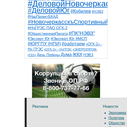
#ДеловойНовочеркасск
#ДеловойЮг
#Кобилев
#НЭВЗ
#НацПроектБКАД
#НовочеркасскъСпортивный
#НчГРЭС ПАО ОГК-2
#ПК"НЭВЗ"
#ОбщественнаяПалата
#Эксперт Юг
#Эксперт Юг #МСП
#ЮРГПУ (НПИ)
#работаем
«ОГК-2» -
Нч ГРЭС
«ОГК-2» – НчГРЭС
«ЭНЕРГОПРОМ-
Дума
ЖКХ
НЭВЗ
День Победы
НЭЗ»
ТНТ
НчГРЭС
Победа
Собор
ТПП
благоустройство
ветераны
выборы
дети
дороги
казаки
коррупция
космос
парк
общественная палата
пожар
роща
спорт
художники
театр
транспорт
Реклама
Новости
Экономика
Политика
Общество