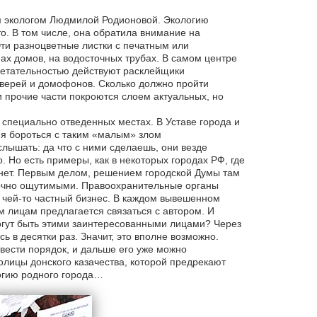
ким экологом Людмилой Родионовой. Экологию
о. В том числе, она обратила внимание на
ти разноцветные листки с печатным или
нах домов, на водосточных трубах. В самом центре
ретательностью действуют расклейщики
дверей и домофонов. Сколько должно пройти
 прочие части покроются слоем актуальных, но
 специально отведенных местах. В Уставе города и
ия бороться с таким «малым» злом
лышать: да что с ними сделаешь, они везде
. Но есть примеры, как в некоторых городах РФ, где
а нет. Первым делом, решением городской Думы там
точно ощутимыми. Правоохранительные органы
 чей-то частный бизнес. В каждом вывешенном
 лицам предлагается связаться с автором. И
огут быть этими заинтересованными лицами? Через
 в десятки раз. Значит, это вполне возможно.
вести порядок, и дальше его уже можно
олицы донского казачества, которой предрекают
логию родного города…