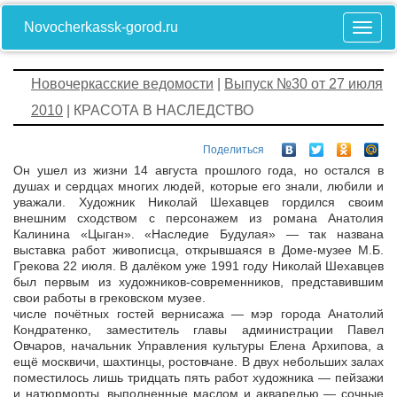
Novocherkassk-gorod.ru
Новочеркасские ведомости
|
Выпуск №30 от 27 июля
2010
| КРАСОТА В НАСЛЕДСТВО
Поделиться
Он ушел из жизни 14 августа прошлого года, но остался в
душах и сердцах многих людей, которые его знали, любили и
уважали. Художник Николай Шехавцев гордился своим
внешним сходством с персонажем из романа Анатолия
Калинина «Цыган». «Наследие Будулая» — так названа
выставка работ живописца, открывшаяся в Доме-музее М.Б.
Грекова 22 июля. В далёком уже 1991 году Николай Шехавцев
был первым из художников-современников, представившим
свои работы в грековском музее.
числе почётных гостей вернисажа — мэр города Анатолий
Кондратенко, заместитель главы администрации Павел
Овчаров, начальник Управления культуры Елена Архипова, а
ещё москвичи, шахтинцы, ростовчане. В двух небольших залах
поместилось лишь тридцать пять работ художника — пейзажи
и натюрморты, выполненные маслом и акварелью — сочные