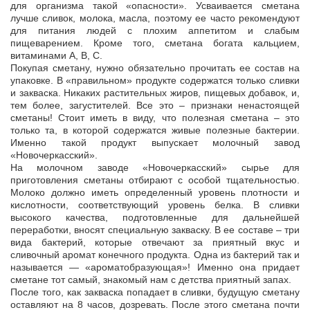
для организма такой «опасности». Усваивается сметана
лучше сливок, молока, масла, поэтому ее часто рекомендуют
для питания людей с плохим аппетитом и слабым
пищеварением. Кроме того, сметана богата кальцием,
витаминами А, В, С.
Покупая сметану, нужно обязательно прочитать ее состав на
упаковке. В «правильном» продукте содержатся только сливки
и закваска. Никаких растительных жиров, пищевых добавок, и,
тем более, загустителей. Все это – признаки ненастоящей
сметаны! Стоит иметь в виду, что полезная сметана – это
только та, в которой содержатся живые полезные бактерии.
Именно такой продукт выпускает молочный завод
«Новочеркасский».
На молочном заводе «Новочеркасский» сырье для
приготовления сметаны отбирают с особой тщательностью.
Молоко должно иметь определенный уровень плотности и
кислотности, соответствующий уровень белка. В сливки
высокого качества, подготовленные для дальнейшей
переработки, вносят специальную закваску. В ее составе – три
вида бактерий, которые отвечают за приятный вкус и
сливочный аромат конечного продукта. Одна из бактерий так и
называется — «ароматобразующая»! Именно она придает
сметане тот самый, знакомый нам с детства приятный запах.
После того, как закваска попадает в сливки, будущую сметану
оставляют на 8 часов, дозревать. После этого сметана почти