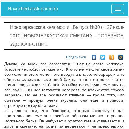
Novocherkassk-gorod.ru
Новочеркасские ведомости
|
Выпуск №30 от 27 июля
2010
| НОВОЧЕРКАССКАЯ СМЕТАНА – ПОЛЕЗНОЕ
УДОВОЛЬСТВИЕ
Поделиться
Думаю, со мной все согласятся – нет на свете человека,
который не любил бы сметану. Кто-то не мыслит своей жизни
без ложечки этого молочного продукта в тарелке борща, кто-то
обильно смазывает сметаной блины, а кто-то и вовсе ест ее
прямо так, ложкой из банки. Хозяйки используют сметану на
все лады – из нее готовится невероятное количество соусов,
заправок. Но не все осознают главное — кроме того, что
сметана – продукт очень вкусный, она еще и приносит
огромную пользу организму.
се дело в том, что бактерии, которые используют для
приготовления сметаны, особым образом меняют строение
молочного белка. Он набухает и от этого лучше усваивается, а
жиры в сметане, напротив, затвердевают и не представляют