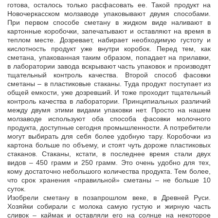
готова, осталось только расфасовать ее. Такой продукт на
Новочеркасском молзаводе упаковывают двумя способами.
При первом способе сметану в жидком виде наливают в
картонные коробочки, запечатывают и оставляют на время в
теплом месте. Дозревает, набирает необходимую густоту и
кислотность продукт уже внутри коробок. Перед тем, как
сметана, упакованная таким образом, попадает на прилавки,
в лаборатории завода вскрывают часть упаковок и производят
тщательный контроль качества. Второй способ фасовки
сметаны – в пластиковые стаканы. Туда продукт поступает из
общей емкости, уже дозревший. И тоже проходит тщательный
контроль качества в лаборатории. Принципиальных различий
между двумя этими видами упаковки нет. Просто на нашем
молзаводе используют оба способа фасовки молочного
продукта, доступные сегодня промышленности. А потребители
могут выбирать для себя более удобную тару. Коробочки из
картона больше по объему, и стоят чуть дороже пластиковых
стаканов. Стаканы, кстати, в последнее время стали двух
видов – 450 грамм и 250 грамм. Это очень удобно для тех,
кому достаточно небольшого количества продукта. Тем более,
что срок хранения «правильной» сметаны – не больше 10
суток.
Изобрели сметану в позапрошлом веке, в Древней Руси.
Хозяйки собирали с молока самую густую и жирную часть
сливок – каймак и оставляли его на солнце на некоторое