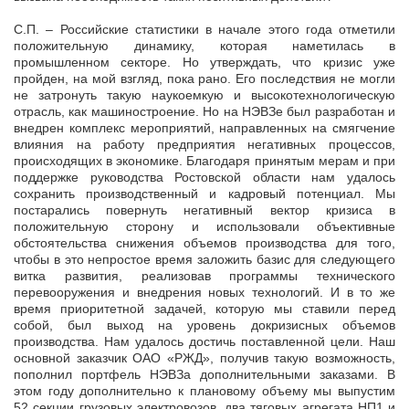
С.П. – Российские статистики в начале этого года отметили
положительную динамику, которая наметилась в
промышленном секторе. Но утверждать, что кризис уже
пройден, на мой взгляд, пока рано. Его последствия не могли
не затронуть такую наукоемкую и высокотехнологическую
отрасль, как машиностроение. Но на НЭВЗе был разработан и
внедрен комплекс мероприятий, направленных на смягчение
влияния на работу предприятия негативных процессов,
происходящих в экономике. Благодаря принятым мерам и при
поддержке руководства Ростовской области нам удалось
сохранить производственный и кадровый потенциал. Мы
постарались повернуть негативный вектор кризиса в
положительную сторону и использовали объективные
обстоятельства снижения объемов производства для того,
чтобы в это непростое время заложить базис для следующего
витка развития, реализовав программы технического
перевооружения и внедрения новых технологий. И в то же
время приоритетной задачей, которую мы ставили перед
собой, был выход на уровень докризисных объемов
производства. Нам удалось достичь поставленной цели. Наш
основной заказчик ОАО «РЖД», получив такую возможность,
пополнил портфель НЭВЗа дополнительными заказами. В
этом году дополнительно к плановому объему мы выпустим
52 секции грузовых электровозов, два тяговых агрегата НП1 и