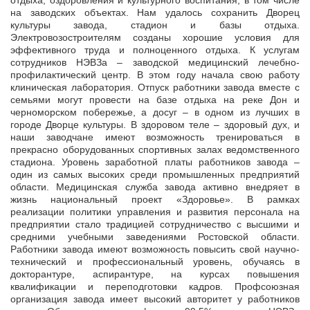
отдыха, оздоровления и культурного воспитания, в том числе
на заводских объектах. Нам удалось сохранить Дворец
культуры завода, стадион и базы отдыха.
Электровозостроителям созданы хорошие условия для
эффективного труда и полноценного отдыха. К услугам
сотрудников НЭВЗа – заводской медицинский лечебно-
профилактический центр. В этом году начала свою работу
клиническая лаборатория. Отпуск работники завода вместе с
семьями могут провести на базе отдыха на реке Дон и
черноморском побережье, а досуг – в одном из лучших в
городе Дворце культуры. В здоровом теле – здоровый дух, и
наши заводчане имеют возможность тренироваться в
прекрасно оборудованных спортивных залах ведомственного
стадиона. Уровень заработной платы работников завода –
один из самых высоких среди промышленных предприятий
области. Медицинская служба завода активно внедряет в
жизнь национальный проект «Здоровье». В рамках
реализации политики управления и развития персонала на
предприятии стало традицией сотрудничество с высшими и
средними учебными заведениями Ростовской области.
Работники завода имеют возможность повысить свой научно-
технический и профессиональный уровень, обучаясь в
докторантуре, аспирантуре, на курсах повышения
квалификации и переподготовки кадров. Профсоюзная
организация завода имеет высокий авторитет у работников