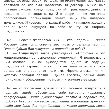
завода. Об этом говорит тот факт, что 99,5% коллектива НЭВЗа
являются ее членами. Коллективный договор НЭВЗа был
признан лучшим среди предприятий Трансмашхолдинга, в
состав которого входит завод. Это говорит о том, что наша
профсоюзная организация умеет защищать интересы
трудящихся. Я уверен, что каждый работник нашего завода в
полной мере ощущает на себе защиту со стороны
предприятия.
«В»: — Сергей Федорович, Вы — член партии «Единая
Россия», член политсовета местного отделения партии.
Что побудило Вас вступить в партийные ряды?
С.П. — Существует такое утверждение: «Политика – это
концентрированное выражение экономики». Я полностью с
ним согласен. И как руководитель одного из ведущих
предприятий страны считаю, что не могу позволить себе
оставаться в стороне от политики. Идеологическая линия,
которую проводит партия «Единая Россия», близка моим
принципам и убеждениям, поэтому я и вступил в ее ряды.
«В»: — В последнее время стало модным вступать в
партию, чтобы обеспечить себе какие-то карьерные
преференции. Заняв руководящие посты в парламенте,
«Единая Россия» поневоле заставила вспомнить времена,
когда граждане без партбилета не могли занимать вовсе