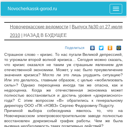
Novocherkassk-gorod.ru
Новочеркасские ведомости
|
Выпуск №30 от 27 июля
2010
| НАЗАД В БУДУЩЕЕ
Поделиться
Страшное слово – кризис. То нас пугали Великой депрессией,
то угрожали второй волной кризиса… Сегодня можно сказать,
что кризис оказался не таким уж страшным явлением для
отечественной экономики. Может, у нас было преувеличение
значения кризиса? Могло ли это лишь ухудшить ситуацию?
Или это делалось, главным образом, с целью «мобилизовать
силы»? Однако переоценка иногда так же опасна, как и
недооценка. Когда же отечественная экономика может
полностью восстановиться и достичь уровня «докризисного»
года? С этим вопросом «В» обратились к генеральному
директору ООО «ПК «НЭВЗ» Сергею Федоровичу Подусту.
Причиной выбора собеседника явилось то, что на
Новочеркасском электровозостроительном заводе полностью
восстановлен докризисный график работы. Чем же была
вызвана необходимость таких позитивных действий?