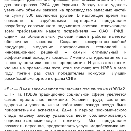
два электровоза 2ЭЛ4 для Украины. Заводу также удалось
увеличить объемы заказов на производство запасных частей
на сумму 500 миллионов рублей. В настоящее время мы
совместно с зарубежными партнерами продолжаем
разработку современного подвижного состава, отвечающего
всем требованиям нашего потребителя — ОАО «РЖД».
Одним из обязательных условий нашей работы является
обеспечение качества. Создание конкурентоспособной
продукции, внедрение прогрессивных технологий и
инновационных решений – самый оптимальный и
эффективный выход из кризиса. Именно эта идеология легла
в основу политики нашего предприятия. И доказательством,
что мы на правильном пути, стал тот факт, что НЭВЗ в этом
году третий раз стал победителем конкурса «Лучший
российский экспортер в страны СНГ».
«В»: — В чем заключается социальная политика на НЭВЗе?
С.П.- На НЭВЗе традиционно социальной сфере уделяется
самое пристальное внимание. Условия труда, состояние
здоровья и уровень жизни работников завода всегда были
приоритетными аспектами. Даже в период экономического
спада нашему заводу удавалось вести сбалансированную
социально-экономическую политику. Мы продолжаем
развивать персонал, предоставлять услуги медобслуживания,