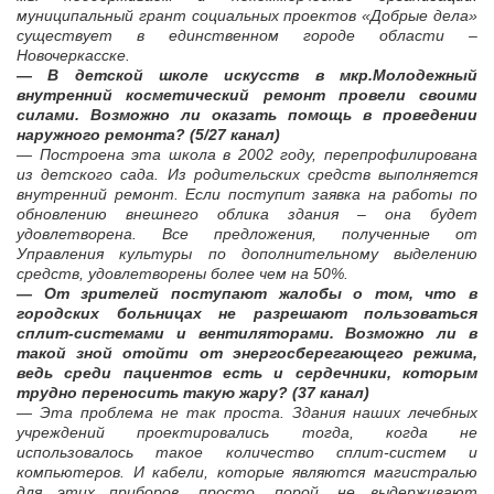
муниципальный грант социальных проектов «Добрые дела»
существует в единственном городе области –
Новочеркасске.
— В детской школе искусств в мкр.Молодежный
внутренний косметический ремонт провели своими
силами. Возможно ли оказать помощь в проведении
наружного ремонта? (5/27 канал)
— Построена эта школа в 2002 году, перепрофилирована
из детского сада. Из родительских средств выполняется
внутренний ремонт. Если поступит заявка на работы по
обновлению внешнего облика здания – она будет
удовлетворена. Все предложения, полученные от
Управления культуры по дополнительному выделению
средств, удовлетворены более чем на 50%.
— От зрителей поступают жалобы о том, что в
городских больницах не разрешают пользоваться
сплит-системами и вентиляторами. Возможно ли в
такой зной отойти от энергосберегающего режима,
ведь среди пациентов есть и сердечники, которым
трудно переносить такую жару? (37 канал)
— Эта проблема не так проста. Здания наших лечебных
учреждений проектировались тогда, когда не
использовалось такое количество сплит-систем и
компьютеров. И кабели, которые являются магистралью
для этих приборов, просто, порой, не выдерживают