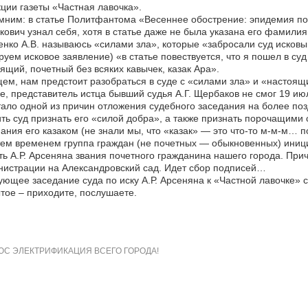
ции газеты «Частная лавочка».
ним: в статье Политфантома «Весеннее обострение: эпидемия пода
ович узнал себя, хотя в статье даже не была указана его фамилия:
нко А.В. называюсь «силами зла», которые «забросали суд исковы
руем исковое заявление) «в статье повествуется, что я пошел в суд 
ящий, почетный без всяких кавычек, казак Ара».
ем, нам предстоит разобраться в суде с «силами зла» и «настоящ
е, представитель истца бывший судья А.Г. Щербаков не смог 19 и
тало одной из причин отложения судебного заседания на более поз
ть суд признать его «силой добра», а также признать порочащими с
ания его казаком (не знали мы, что «казак» — это что-то м-м-м… 
ем временем группа граждан (не почетных — обыкновенных) иниц
ь А.Р. Арсеняна звания почетного гражданина нашего города. При
истрации на Александровский сад. Идет сбор подписей…
ющее заседание суда по иску А.Р. Арсеняна к «Частной лавочке» со
тое – приходите, послушаете.
С ЭЛЕКТРИФИКАЦИЯ ВСЕГО ГОРОДА!