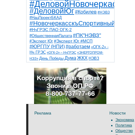
#ДеловойНовочеркасск
#ДеловойЮг
#Кобилев
#НЭВЗ
#НацПроектБКАД
#НовочеркасскъСпортивный
#НчГРЭС ПАО ОГК-2
#ПК"НЭВЗ"
#ОбщественнаяПалата
#Эксперт Юг
#Эксперт Юг #МСП
#ЮРГПУ (НПИ)
#работаем
«ОГК-2» -
Нч ГРЭС
«ОГК-2» – НчГРЭС
«ЭНЕРГОПРОМ-
Дума
ЖКХ
НЭВЗ
День Победы
НЭЗ»
ТНТ
НчГРЭС
Победа
Собор
ТПП
благоустройство
ветераны
выборы
дети
дороги
казаки
коррупция
космос
парк
общественная палата
пожар
роща
спорт
художники
театр
транспорт
Реклама
Новости
Экономика
Политика
Общество