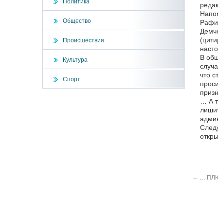
Политика
редак
Напом
Общество
Рафик
Демче
(цити
Происшествия
насто
В общ
Культура
случа
что с
Спорт
проси
призн
… А т
лишит
админ
Следу
откры
←
… ПЛЮ