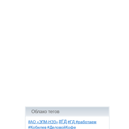
Облако тегов
#ГД
#АО «ЭПМ-НЭЗ»
#ГД #работаем
#ДеловойКофе
#Кобилев