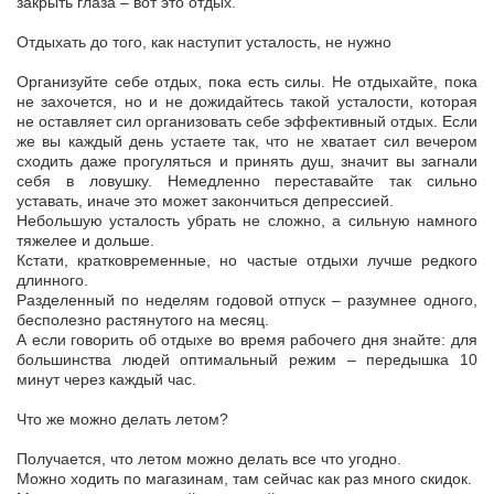
закрыть глаза – вот это отдых.
Отдыхать до того, как наступит усталость, не нужно
Организуйте себе отдых, пока есть силы. Не отдыхайте, пока
не захочется, но и не дожидайтесь такой усталости, которая
не оставляет сил организовать себе эффективный отдых. Если
же вы каждый день устаете так, что не хватает сил вечером
сходить даже прогуляться и принять душ, значит вы загнали
себя в ловушку. Немедленно переставайте так сильно
уставать, иначе это может закончиться депрессией.
Небольшую усталость убрать не сложно, а сильную намного
тяжелее и дольше.
Кстати, кратковременные, но частые отдыхи лучше редкого
длинного.
Разделенный по неделям годовой отпуск – разумнее одного,
бесполезно растянутого на месяц.
А если говорить об отдыхе во время рабочего дня знайте: для
большинства людей оптимальный режим – передышка 10
минут через каждый час.
Что же можно делать летом?
Получается, что летом можно делать все что угодно.
Можно ходить по магазинам, там сейчас как раз много скидок.