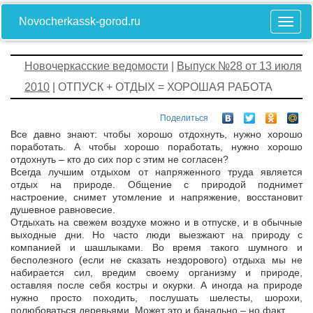
Novocherkassk-gorod.ru
Новочеркасские ведомости
|
Выпуск №28 от 13 июля
2010
| ОТПУСК + ОТДЫХ = ХОРОШАЯ РАБОТА
Поделиться
Все давно знают: чтобы хорошо отдохнуть, нужно хорошо
поработать. А чтобы хорошо поработать, нужно хорошо
отдохнуть – кто до сих пор с этим не согласен?
Всегда лучшим отдыхом от напряженного труда является
отдых на природе. Общение с природой поднимет
настроение, снимет утомление и напряжение, восстановит
душевное равновесие.
Отдыхать на свежем воздухе можно и в отпуске, и в обычные
выходные дни. Но часто люди выезжают на природу с
компанией и шашлыками. Во время такого шумного и
бесполезного (если не сказать нездорового) отдыха мы не
набирается сил, вредим своему организму и природе,
оставляя после себя костры и окурки. А иногда на природе
нужно просто походить, послушать шелесты, шорохи,
полюбоваться деревьями. Может это и банально – но факт.