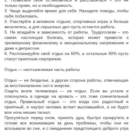
2. Позвольте себе остановиться и расслабиться – это не
только право, но и необходимость.
3. Чаще выделяйте время для себя. Находите поводы, чтобы
себя побаловать.
4. Участвуйте в активном отдыхе, спортивных играх и больше
веселитесь, а для серьезных дел пусть остается работа.
5. Не впадайте в зависимость от работы. Трудоголизм – это
самая настоящая болезнь, которая может привести к
чрезмерному физическому и эмоциональному напряжению и
даже к депрессии.
6. Распланируйте свой отдых на 60%, а остальные 40% пусть
станут приятным сюрпризом.
Отдых — неотъемлемая часть работы
Отдых — не безделье, а другая сторона работы, отвечающая
за восстановление сил и энергии.
Сидеть возле телевизора — не отдых. Если вы устали и
плюхнулись в одежде на кровать – это тоже сомнительный
отдых. Правильный отдых — это когда сон радостный и
приятный, и наутро человек встает выспавшийся, а не будто
всю ночь мешки таскал.
Прогуляться перед сном, принять душ, быстро прокрутить в
голове все возникавшие за день проблемы, чтобы они не
всплывали во сне, и с ожиданием предстоящего доброго утра