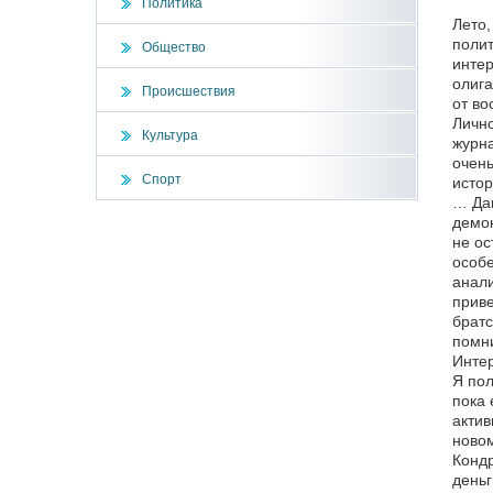
Политика
Лето,
полит
Общество
интер
олига
Происшествия
от во
Лично
Культура
журна
очень
Спорт
истор
… Дав
демок
не ос
особе
анали
приве
братс
помни
Интер
Я пол
пока 
актив
новом
Кондр
деньг