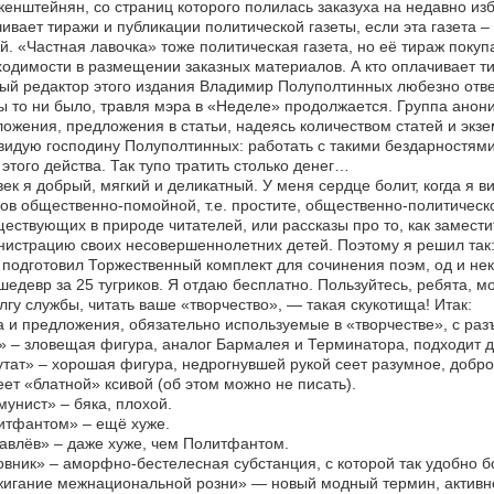
енштейнян, со страниц которого полилась заказуха на недавно изб
ивает тиражи и публикации политической газеты, если эта газета –
й. «Частная лавочка» тоже политическая газета, но её тираж поку
одимости в размещении заказных материалов. А кто оплачивает т
ый редактор этого издания Владимир Полуполтинных любезно отве
ы то ни было, травля мэра в «Неделе» продолжается. Группа анони
ожения, предложения в статьи, надеясь количеством статей и экзе
видую господину Полуполтинных: работать с такими бездарностями 
 этого действа. Так тупо тратить столько денег…
ек я добрый, мягкий и деликатный. У меня сердце болит, когда я в
ов общественно-помойной, т.е. простите, общественно-политическо
ествующих в природе читателей, или рассказы про то, как замести
истрацию своих несовершеннолетних детей. Поэтому я решил так:
 подготовил Торжественный комплект для сочинения поэм, од и нек
шедевр за 25 тугриков. Я отдаю бесплатно. Пользуйтесь, ребята, мож
лгу службы, читать ваше «творчество», — такая скукотища! Итак:
 и предложения, обязательно используемые в «творчестве», с ра
 – зловещая фигура, аналог Бармалея и Терминатора, подходит дл
тат» – хорошая фигура, недрогнувшей рукой сеет разумное, добро
ет «блатной» ксивой (об этом можно не писать).
унист» – бяка, плохой.
итфантом» – ещё хуже.
влёв» – даже хуже, чем Политфантом.
вник» – аморфно-бестелесная субстанция, с которой так удобно б
игание межнациональной розни» — новый модный термин, активно 