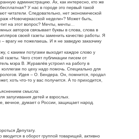
ранную администрацию. Ах, как интересно, кто же
 бесплатная? У нас в городе это первый такой
пают читатели. Следовательно, нет экономической
ираж «Новочеркасской недели»? Может быть,
тит на этот вопрос? Мечты, мечты…
мных авторов связывает буквы в слова, слова в
мпляров своей газеты заменить качество работы. Я
– врагу не пожелаешь. И я не завидую заказчику
ижу, с какими потугами выходит каждое слово у
й газеты. Чего стоят публикации писем от
тель мэра В. Журавлёв устроил на работу в
 коллегам по цеху надо помочь. Специально для
рологов. Идея – О. Бендера. Он, помнится, продал
ет, хоть что-то у вас получится. А то приходится,
зъяснением смысла:
я запугивания детей и взрослых.
е, вечное, думает о России, защищает народ.
ороться Депутату.
вводится в оборот группой товарищей, активно