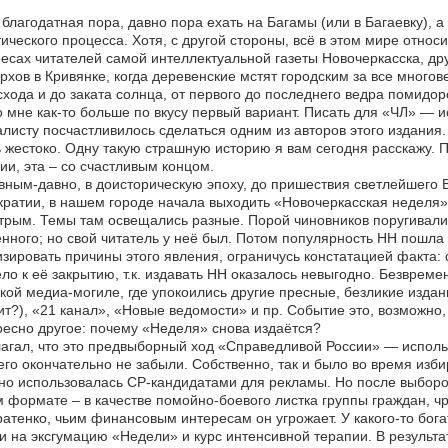
 благодатная пора, давно пора ехать на Багамы (или в Багаевку), 
ического процесса. Хотя, с другой стороны, всё в этом мире относ
есах читателей самой интеллектуальной газеты Новочеркасска, др
рхов в Кривянке, когда деревенские мстят городским за все многов
схода и до заката солнца, от первого до последнего ведра помидор
 мне как-то больше по вкусу первый вариант. Писать для «ЧЛ» — 
листу посчастливилось сделаться одним из авторов этого издания
 жестоко. Одну такую страшную историю я вам сегодня расскажу. П
ии, эта – со счастливым концом.
ным-давно, в доисторическую эпоху, до пришествия светлейшего
ратии, в нашем городе начала выходить «Новочеркасская неделя»
трым. Темы там освещались разные. Порой чиновников поругивали, 
нного; но свой читатель у неё был. Потом популярность НН пошла
зировать причины этого явления, ограничусь констатацией факта:
ло к её закрытию, т.к. издавать НН оказалось невыгодно. Безвре
кой медиа-могиле, где упокоились другие пресные, безликие издани
т?), «21 канал», «Новые ведомости» и пр. Событие это, возможно,
есно другое: почему «Неделя» снова издаётся?
агал, что это предвыборный ход «Справедливой России» — испол
его окончательно не забыли. Собственно, так и было во время и
но использовалась СР-кандидатами для рекламы. Но после выборо
 формате – в качестве помойно-боевого листка группы граждан, ч
атенко, чьим финансовым интересам он угрожает. У какого-то бога
и на эксгумацию «Недели» и курс интенсивной терапии. В результ