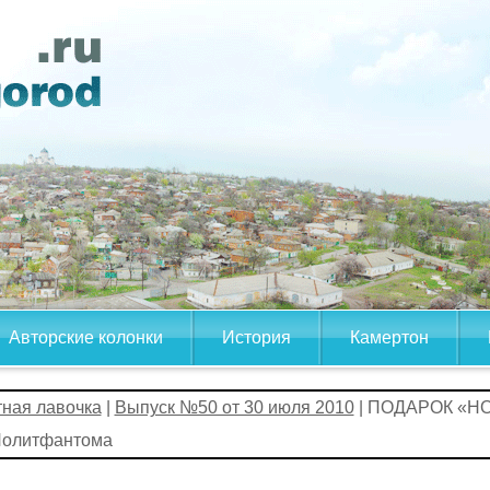
Авторские колонки
История
Камертон
тная лавочка
|
Выпуск №50 от 30 июля 2010
| ПОДАРОК «Н
Политфантома