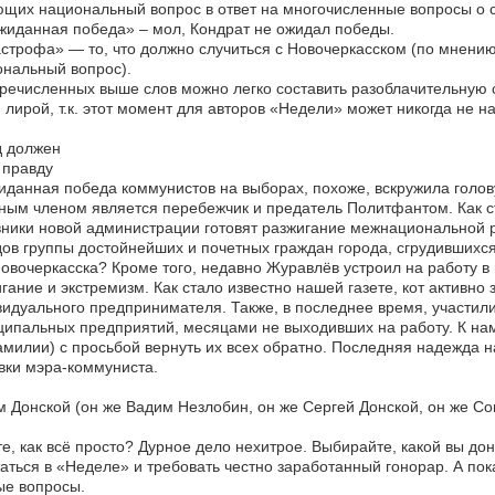
щих национальный вопрос в ответ на многочисленные вопросы о с
иданная победа» – мол, Кондрат не ожидал победы.
строфа» — то, что должно случиться с Новочеркасском (по мнени
нальный вопрос).
речисленных выше слов можно легко составить разоблачительную с
 лирой, т.к. этот момент для авторов «Недели» может никогда не на
д должен
 правду
данная победа коммунистов на выборах, похоже, вскружила голову
ным членом является перебежчик и предатель Политфантом. Как ст
ники новой администрации готовят разжигание межнациональной р
ов группы достойнейших и почетных граждан города, сгрудившихся 
овочеркасска? Кроме того, недавно Журавлёв устроил на работу в 
гание и экстремизм. Как стало известно нашей газете, кот активно
идуального предпринимателя. Также, в последнее время, участили
ипальных предприятий, месяцами не выходивших на работу. К нам
милии) с просьбой вернуть их всех обратно. Последняя надежда 
вки мэра-коммуниста.
 Донской (он же Вадим Незлобин, он же Сергей Донской, он же Со
е, как всё просто? Дурное дело нехитрое. Выбирайте, какой вы до
аться в «Неделе» и требовать честно заработанный гонорар. А по
ые вопросы.