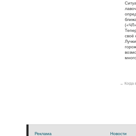
Ситуа
лавоч
опред
ближа
(«ЧЛ»
Тепер
своё 
Лучки
горож
возмо
много
←
Когда 
Реклама
Новости