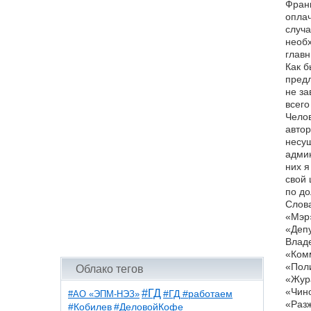
Франк
оплач
случа
необх
главн
Как б
предл
не за
всего
Челов
автор
несущ
админ
них я
свой 
по до
Слова
«Мэр»
«Депу
Владе
«Комм
«Пол
Облако тегов
«Жура
«Чино
#ГД
#АО «ЭПМ-НЭЗ»
#ГД #работаем
«Разж
#ДеловойКофе
#Кобилев