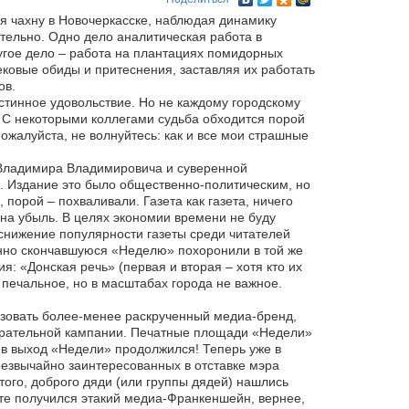
а я чахну в Новочеркасске, наблюдая динамику
ительно. Одно дело аналитическая работа в
угое дело – работа на плантациях помидорных
ековые обиды и притеснения, заставляя их работать
ов.
истинное удовольствие. Но не каждому городскому
. С некоторыми коллегами судьба обходится порой
ожалуйста, не волнуйтесь: как и все мои страшные
 Владимира Владимировича и суверенной
. Издание это было общественно-политическим, но
порой – похваливали. Газета как газета, ничего
 на убыль. В целях экономии времени не буду
 снижение популярности газеты среди читателей
менно скончавшуюся «Неделю» похоронили в той же
я: «Донская речь» (первая и вторая – хотя кто их
 печальное, но в масштабах города не важное.
ьзовать более-менее раскрученный медиа-бренд,
збирательной кампании. Печатные площади «Недели»
в выход «Недели» продолжился! Теперь уже в
резвычайно заинтересованных в отставке мэра
того, доброго дяди (или группы дядей) нашлись
ате получился этакий медиа-Франкеншейн, вернее,