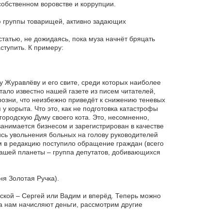
обственном воровстве и коррупции.
ю группы товарищей, активно задающих
татью, не дожидаясь, пока муза начнёт бряцать
ступить. К примеру:
 Журавлёву и его свите, среди которых наиболее
ало известно нашей газете из писем читателей,
озни, что неизбежно приведёт к снижению теневых
у корыта. Что это, как не подготовка катастрофы
городскую Думу своего кота. Это, несомненно,
 занимается бизнесом и зарегистрирован в качестве
сь увольнения больных на голову руководителей
 в редакцию поступило обращение граждан (всего
нашей планеты – группа депутатов, добивающихся
ня Золотая Ручка).
нской – Сергей или Вадим и вперёд. Теперь можно
ка нам начисляют деньги, рассмотрим другие