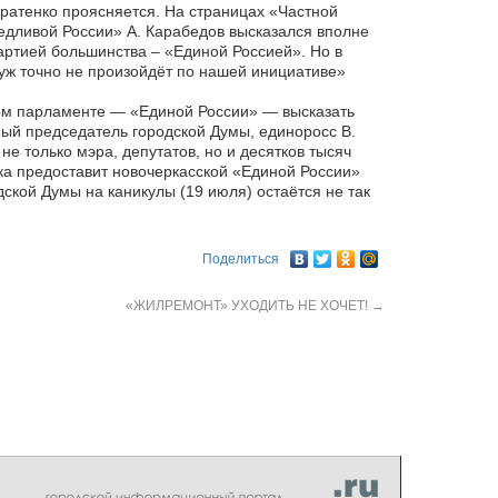
дратенко проясняется. На страницах «Частной
едливой России» А. Карабедов высказался вполне
партией большинства – «Единой Россией». Но в
 уж точно не произойдёт по нашей инициативе»
ом парламенте — «Единой России» — высказать
мый председатель городской Думы, единоросс В.
 не только мэра, депутатов, но и десятков тысяч
ока предоставит новочеркасской «Единой России»
дской Думы на каникулы (19 июля) остаётся не так
Поделиться
«ЖИЛРЕМОНТ» УХОДИТЬ НЕ ХОЧЕТ!
→