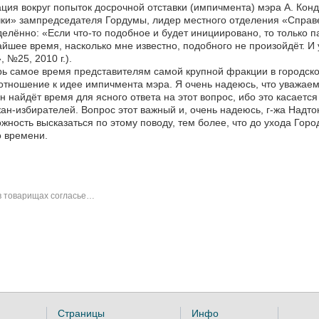
ция вокруг попыток досрочной отставки (импичмента) мэра А. Кон
ки» зампредседателя Гордумы, лидер местного отделения «Справ
елённо: «Если что-то подобное и будет инициировано, то только 
йшее время, насколько мне известно, подобного не произойдёт. И
, №25, 2010 г.).
ь самое время представителям самой крупной фракции в городск
отношение к идее импичмента мэра. Я очень надеюсь, что уважае
н найдёт время для ясного ответа на этот вопрос, ибо это касается
ан-избирателей. Вопрос этот важный и, очень надеюсь, г-жа Надт
жность высказаться по этому поводу, тем более, что до ухода Горо
 времени.
в товарищах согласье…
Страницы
Инфо