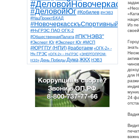
#ДеловойНовочеркасск
задаю
«Неож
#ДеловойЮг
#Кобилев
#НЭВЗ
«Ката
#НацПроектБКАД
нацио
#НовочеркасскъСпортивный
Из пе
#НчГРЭС ПАО ОГК-2
своей
#ПК"НЭВЗ"
#ОбщественнаяПалата
Горо
#Эксперт Юг
#Эксперт Юг #МСП
знать
#ЮРГПУ (НПИ)
#работаем
«ОГК-2» -
Неожи
Нч ГРЭС
«ОГК-2» – НчГРЭС
«ЭНЕРГОПРОМ-
актив
Дума
ЖКХ
НЭВЗ
День Победы
НЭЗ»
чинов
ТНТ
НчГРЭС
Победа
Собор
ТПП
доход
благоустройство
ветераны
выборы
для Н
дети
дороги
казаки
коррупция
космос
разжи
парк
общественная палата
пожар
роща
индив
спорт
художники
театр
транспорт
муниц
24 фа
отста
Вадим
Видит
печат
важн