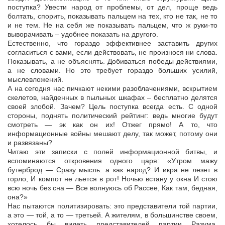
поступка? Увести народ от проблемы, от дел, проще ведь
болтать, спорить, показывать пальцем на тех, кто не так, не то
и не тем. Не на себя же показывать пальцем, что ж руки-то
выворачивать – удобнее показать на другого.
Естественно, что гораздо эффективнее заставить других
согласиться с вами, если действовать, не произнося ни слова.
Показывать, а не объяснять. Добиваться победы действиями,
а не словами. Но это требует гораздо больших усилий,
мыслевложений.
А на сегодня нас пичкают некими разоблачениями, вскрытием
скелетов, найденных в пыльных шкафах – бесплатно делятся
своей злобой. Зачем? Цель поступка всегда есть. С одной
стороны, поднять политический рейтинг: ведь многие будут
смотреть — эк как он их! Отжег прямо! А то, что
информационные войны мешают делу, так может, потому они
и развязаны?
Читаю эти записки с полей информационной битвы, и
вспоминаются откровения одного царя: «Утром мажу
бутерброд — Сразу мысль: а как народ? И икра не лезет в
горло, И компот не льется в рот! Ночью встану у окна И стою
всю ночь без сна — Все волнуюсь об Рассее, Как там, бедная,
она?»
Нас пытаются политизировать: это представители той партии,
а это — той, а то — третьей. А жителям, в большинстве своем,
хотелось бы видеть представителей партии Разума.