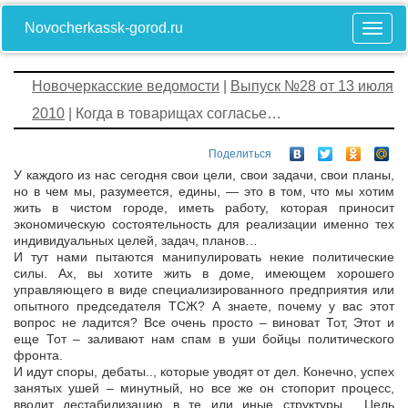
Novocherkassk-gorod.ru
Новочеркасские ведомости
|
Выпуск №28 от 13 июля
2010
| Когда в товарищах согласье…
Поделиться
У каждого из нас сегодня свои цели, свои задачи, свои планы,
но в чем мы, разумеется, едины, — это в том, что мы хотим
жить в чистом городе, иметь работу, которая приносит
экономическую состоятельность для реализации именно тех
индивидуальных целей, задач, планов…
И тут нами пытаются манипулировать некие политические
силы. Ах, вы хотите жить в доме, имеющем хорошего
управляющего в виде специализированного предприятия или
опытного председателя ТСЖ? А знаете, почему у вас этот
вопрос не ладится? Все очень просто – виноват Тот, Этот и
еще Тот – заливают нам спам в уши бойцы политического
фронта.
И идут споры, дебаты.., которые уводят от дел. Конечно, успех
занятых ушей – минутный, но все же он стопорит процесс,
вводит дестабилизацию в те или иные структуры… Цель