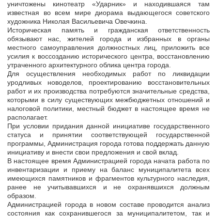
уничтожены кинотеатр «Ударник» и находившаяся там
известная во всем мире диорама выдающегося советского
художника Николая Васильевича Овечкина.
Историческая память и гражданская ответственность
обязывают нас, жителей города и избранных в органы
местного самоуправления должностных лиц, приложить все
усилия к воссозданию исторического центра, восстановлению
утраченного архитектурного облика центра города.
Для осуществления необходимых работ по ликвидации
уродливых новоделов, проектированию восстановительных
работ и их производства потребуются значительные средства,
которыми в силу существующих межбюджетных отношений и
налоговой политики, местный бюджет в настоящее время не
располагает.
При условии придания данной инициативе государственного
статуса и принятии соответствующей государственной
программы, Администрация города готова поддержать данную
инициативу и внести свои предложения и свой вклад.
В настоящее время Администрацией города начата работа по
инвентаризации и приему на баланс муниципалитета всех
имеющихся памятников и фрагментов культурного наследия,
ранее не учитывавшихся и не охранявшихся должным
образом.
Администрацией города в новом составе проводится анализ
состояния как сохранившегося за муниципалитетом, так и