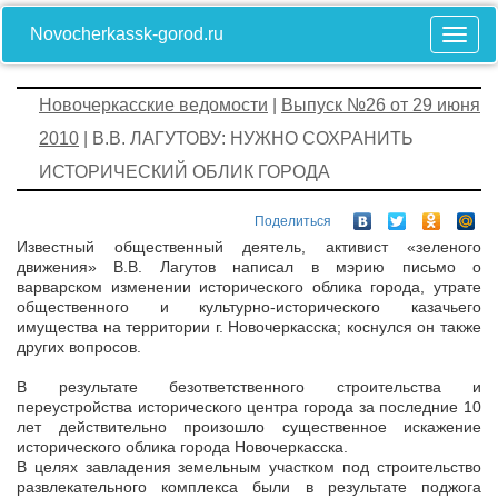
Novocherkassk-gorod.ru
Новочеркасские ведомости
|
Выпуск №26 от 29 июня
2010
| В.В. ЛАГУТОВУ: НУЖНО СОХРАНИТЬ
ИСТОРИЧЕСКИЙ ОБЛИК ГОРОДА
Поделиться
Известный общественный деятель, активист «зеленого
движения» В.В. Лагутов написал в мэрию письмо о
варварском изменении исторического облика города, утрате
общественного и культурно-исторического казачьего
имущества на территории г. Новочеркасска; коснулся он также
других вопросов.
В результате безответственного строительства и
переустройства исторического центра города за последние 10
лет действительно произошло существенное искажение
исторического облика города Новочеркасска.
В целях завладения земельным участком под строительство
развлекательного комплекса были в результате поджога