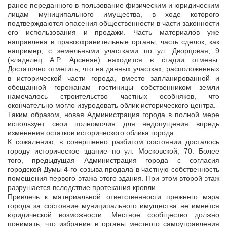
ранее переданного в пользование физическим и юридическим
лицам муниципального имущества, в ходе которого
подтверждаются опасения общественности в части законности
его использования и продажи. Часть материалов уже
направлена в правоохранительные органы, часть сделок, как
например, с земельными участками по ул. Дворцовая, 9
(владелец А.Р. Арсенян) находится в стадии отмены.
Достаточно отметить, что на данных участках, расположенных
в исторической части города, вместо запланированной и
обещанной горожанам гостиницы собственником земли
намечалось строительство частных особняков, что
окончательно могло изуродовать облик исторического центра.
Таким образом, новая Администрация города в полной мере
использует свои полномочия для недопущения впредь
изменения остатков исторического облика города.
К сожалению, в совершенно разбитом состоянии досталось
городу историческое здание по ул. Московской, 70. Более
того, предыдущая Администрация города с согласия
городской Думы 4-го созыва продала в частную собственность
помещения первого этажа этого здания. При этом второй этаж
разрушается вследствие протекания кровли.
Привлечь к материальной ответственности прежнего мэра
города за состояние муниципального имущества не имеется
юридической возможности. Местное сообщество должно
понимать, что избрание в органы местного самоуправления