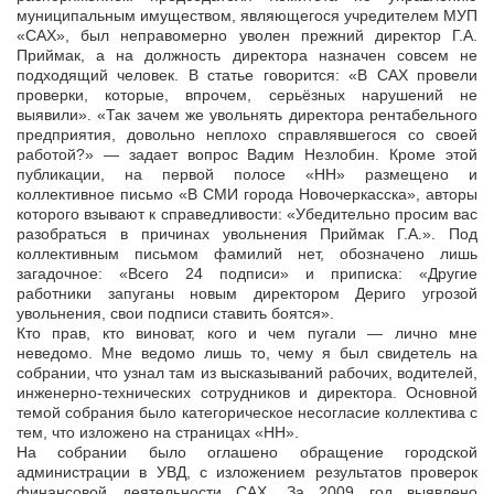
муниципальным имуществом, являющегося учредителем МУП
«САХ», был неправомерно уволен прежний директор Г.А.
Приймак, а на должность директора назначен совсем не
подходящий человек. В статье говорится: «В САХ провели
проверки, которые, впрочем, серьёзных нарушений не
выявили». «Так зачем же увольнять директора рентабельного
предприятия, довольно неплохо справлявшегося со своей
работой?» — задает вопрос Вадим Незлобин. Кроме этой
публикации, на первой полосе «НН» размещено и
коллективное письмо «В СМИ города Новочеркасска», авторы
которого взывают к справедливости: «Убедительно просим вас
разобраться в причинах увольнения Приймак Г.А.». Под
коллективным письмом фамилий нет, обозначено лишь
загадочное: «Всего 24 подписи» и приписка: «Другие
работники запуганы новым директором Дериго угрозой
увольнения, свои подписи ставить боятся».
Кто прав, кто виноват, кого и чем пугали — лично мне
неведомо. Мне ведомо лишь то, чему я был свидетель на
собрании, что узнал там из высказываний рабочих, водителей,
инженерно-технических сотрудников и директора. Основной
темой собрания было категорическое несогласие коллектива с
тем, что изложено на страницах «НН».
На собрании было оглашено обращение городской
администрации в УВД, с изложением результатов проверок
финансовой деятельности САХ. За 2009 год выявлено