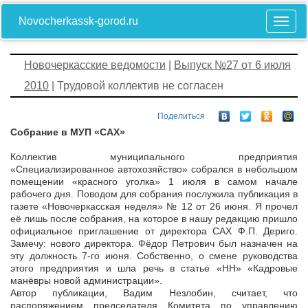
Novocherkassk-gorod.ru
Новочеркасские ведомости
|
Выпуск №27 от 6 июля
2010
| Трудовой коллектив не согласен
Поделиться
Собрание в МУП «САХ»
Коллектив муниципального предприятия
«Специализированное автохозяйство» собрался в небольшом
помещении «красного уголка» 1 июля в самом начале
рабочего дня. Поводом для собрания послужила публикация в
газете «Новочеркасская неделя» № 12 от 26 июня. Я прочел
её лишь после собрания, на которое в нашу редакцию пришло
официальное приглашение от директора САХ Ф.П. Дериго.
Замечу: нового директора. Фёдор Петрович был назначен на
эту должность 7-го июня. Собственно, о смене руководства
этого предприятия и шла речь в статье «НН» «Кадровые
манёвры новой администрации».
Автор публикации, Вадим Незлобин, считает, что
распоряжением председателя Комитета по управлению