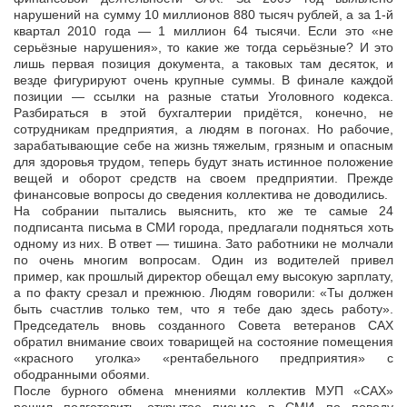
нарушений на сумму 10 миллионов 880 тысяч рублей, а за 1-й
квартал 2010 года — 1 миллион 64 тысячи. Если это «не
серьёзные нарушения», то какие же тогда серьёзные? И это
лишь первая позиция документа, а таковых там десяток, и
везде фигурируют очень крупные суммы. В финале каждой
позиции — ссылки на разные статьи Уголовного кодекса.
Разбираться в этой бухгалтерии придётся, конечно, не
сотрудникам предприятия, а людям в погонах. Но рабочие,
зарабатывающие себе на жизнь тяжелым, грязным и опасным
для здоровья трудом, теперь будут знать истинное положение
вещей и оборот средств на своем предприятии. Прежде
финансовые вопросы до сведения коллектива не доводились.
На собрании пытались выяснить, кто же те самые 24
подписанта письма в СМИ города, предлагали подняться хоть
одному из них. В ответ — тишина. Зато работники не молчали
по очень многим вопросам. Один из водителей привел
пример, как прошлый директор обещал ему высокую зарплату,
а по факту срезал и прежнюю. Людям говорили: «Ты должен
быть счастлив только тем, что я тебе даю здесь работу».
Председатель вновь созданного Совета ветеранов САХ
обратил внимание своих товарищей на состояние помещения
«красного уголка» «рентабельного предприятия» с
ободранными обоями.
После бурного обмена мнениями коллектив МУП «САХ»