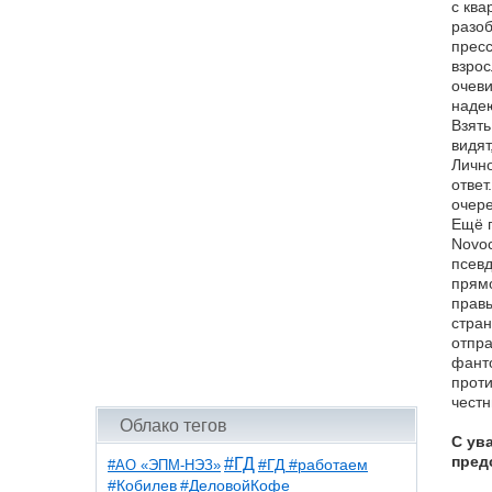
с ква
разоб
пресс
взрос
очеви
надею
Взять
видят
Лично
ответ
очере
Ещё п
Novoc
псевд
прямо
правы
стран
отпра
фанто
проти
честн
Облако тегов
С ув
пред
#ГД
#АО «ЭПМ-НЭЗ»
#ГД #работаем
#ДеловойКофе
#Кобилев