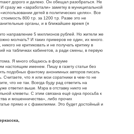
упают дорого и далеко. Он обещал разобраться. Не
 И сразу же «заработали» заметку в муниципальной
 «использовании детей в политических целях». Все
оимость 800 т.р. за 1200 т.р. Разве это не
анительные органы, и в ближайшее время (я
 это направление 5 миллионов рублей. Но жители же
 можно молчать? И таких примеров не один, их много.
никого не критиковать и не получать критику в
ий на табличках кабинетов, а ради смены, в первую
нтома. Я много общаюсь в форуме
оим настоящим именем. Пишу в газету статьи без
сить подобных фантому анонимных авторов писать
 Считаете, что я или мои соратники в чем-то не
е, что не так. Всегда буду рад ответить на
уже ответил выше. Мэра в отставку никто не
льной клеветы. С этим связана ещё одна просьба к
тва и мошенничества», либо прочих
татье прямо и с фамилиями. Это будет достойный и
еркасска,