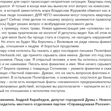
ртирами для сирот происходит неприятная ситуация. Квартиры пок
рался. И только в конце мая мы вынесли этот вопрос на комиссию.
е, в которой заместитель мэра Владислав Журавлёв обвинил нас в
лые люди понимают, ДЛЯ ЧЕГО чиновники могут покупать квартиры ст
дно? Сейчас этим делом по нашему запросу занимаются правоохр
сь) будет решен вопрос о возбуждении уголовного дела.
, к примеру, покос травы. Новая администрация уже «уложила» на
, что трава практически не косится! И депутаты видят. Как об этом
 для меня было бы проще стать в сторону, не находить нарушений, 
. Но этого не будет. Мы боролись с Волковым не ради смены фамил
дь, отношения к людям. И бороться продолжим.
ару слов хотелось бы сказать о двух последних письмах Политфа
herkassk.net, где принято скрывать свои имена. Делаю это под св
онимов. Пишу сам. Я открытый человек, и мне бы хотелось попро
 и не намеками. Писать мою фамилию и имя. Мне нечего скрывать.
? Берите пример с товарища Сотникова – укажите фамилии и скажит
ицах «Частной лавочки». Думаю, что на часть вопросов фантома я 
вляет. В остальном Политфантом, к сожалению, опустился до бана
му – если есть конкретные факты «незаконного предпринимательс
воправных действий, которыми вы располагаете – напишите их в с
ый по отношению к читателям поступок.
ажением, Андрей Карабедов, депутат городской Думы г. Новоч
седатель местного отделения партии «Справедливая Россия».