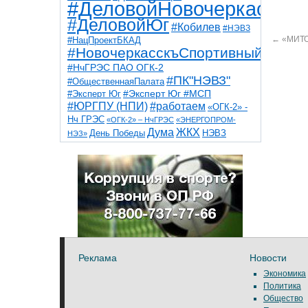
#ДеловойНовочеркасск
#ДеловойЮг
#Кобилев
#НЭВЗ
←
«МИТО
#НацПроектБКАД
#НовочеркасскъСпортивный
#НчГРЭС ПАО ОГК-2
#ПК"НЭВЗ"
#ОбщественнаяПалата
#Эксперт Юг
#Эксперт Юг #МСП
#ЮРГПУ (НПИ)
#работаем
«ОГК-2» -
Нч ГРЭС
«ОГК-2» – НчГРЭС
«ЭНЕРГОПРОМ-
Дума
ЖКХ
НЭВЗ
День Победы
НЭЗ»
ТНТ
НчГРЭС
Победа
Собор
ТПП
благоустройство
ветераны
выборы
дети
дороги
казаки
коррупция
космос
парк
общественная палата
пожар
роща
спорт
художники
театр
транспорт
Реклама
Новости
Экономика
Политика
Общество