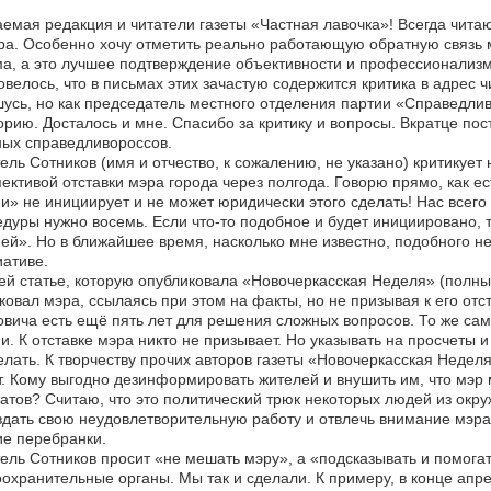
емая редакция и читатели газеты «Частная лавочка»! Всегда читаю
а. Особенно хочу отметить реально работающую обратную связь 
а, а это лучшее подтверждение объективности и профессионализм
овелось, что в письмах этих зачастую содержится критика в адрес 
усь, но как председатель местного отделения партии «Справедли
орию. Досталось и мне. Спасибо за критику и вопросы. Вкратце по
ых справедливороссов.
ель Сотников (имя и отчество, к сожалению, не указано) критикует
ективой отставки мэра города через полгода. Говорю прямо, как е
и» не инициирует и не может юридически этого сделать! Нас всего 
дуры нужно восемь. Если что-то подобное и будет инициировано, 
ей». Но в ближайшее время, насколько мне известно, подобного не
ативе.
ей статье, которую опубликовала «Новочеркасская Неделя» (полный 
ковал мэра, ссылаясь при этом на факты, но не призывая к его отст
вича есть ещё пять лет для решения сложных вопросов. То же сам
и. К отставке мэра никто не призывает. Но указывать на просчеты 
елать. К творчеству прочих авторов газеты «Новочеркасская Неде
. Кому выгодно дезинформировать жителей и внушить им, что мэр м
атов? Считаю, что это политический трюк некоторых людей из окр
дать свою неудовлетворительную работу и отвлечь внимание мэра 
е перебранки.
ель Сотников просит «не мешать мэру», а «подсказывать и помогат
охранительные органы. Мы так и сделали. К примеру, в конце апре