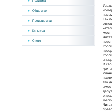
Политика
Уважа
номер
Общество
письм
Так п
Происшествия
отнош
катег
Культура
местн
Читат
Спорт
персп
Росси
проце
Росси
иници
В сво
крити
Ивано
парти
это д
имеет
депут
оправ
мелки
Читат
право