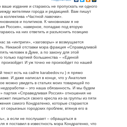
 ваше издание и стараюсь не пропускать ни одного
между жителями города и редакцией. Вам пишут
а коллектива «Частной лавочки».
чиновников и политиков. К чиновникам я не
вая Россия», наверное, попадаю под вторую
стараюсь на них ответить и разъяснить позицию
 нас за «интриги», «заговоры» и возмущается
сть. Никакой отставки мэра фракция «Справедливой
пять человек в Думе, а по закону для этой
то только партией большинства – «Единой
 произойдет. И уж точно не произойдет по нашей
текст есть на сайте karabedov.ru ) я прямо
авке. И даже написал в конце, что у Анатолия
ое можно увидеть в статьях моих товарищей по
и недоработки – это наша обязанность. И мы будем
ля» партия «Справедливая Россия» отношения не
ожет лишиться своего кресла из-за группы из пяти
ужения самого Кондратенко, которые стараются
от серьезных городских проблем, втянув его в
ь», а если не послушает – обращаться в
ля я поставил в известность мэра Кондратенко, что