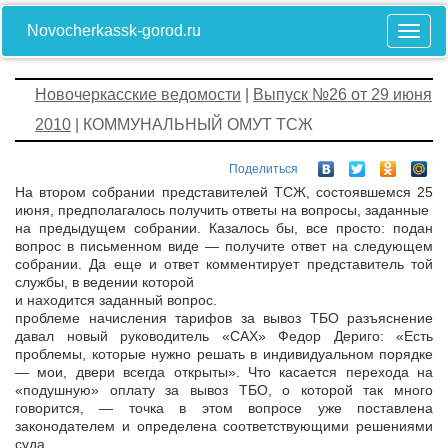
Novocherkassk-gorod.ru
Новочеркасские ведомости
|
Выпуск №26 от 29 июня
2010
| КОММУНАЛЬНЫЙ ОМУТ ТСЖ
Поделиться
На втором собрании представителей ТСЖ, состоявшемся 25
июня, предполагалось получить ответы на вопросы, заданные
на предыдущем собрании. Казалось бы, все просто: подан
вопрос в письменном виде — получите ответ на следующем
собрании. Да еще и ответ комментирует представитель той
службы, в ведении которой
и находится заданный вопрос.
проблеме начисления тарифов за вывоз ТБО разъяснение
давал новый руководитель «САХ» Федор Дериго: «Есть
проблемы, которые нужно решать в индивидуальном порядке
— мои, двери всегда открыты». Что касается перехода на
«подушную» оплату за вывоз ТБО, о которой так много
говорится, — точка в этом вопросе уже поставлена
законодателем и определена соответствующими решениями
суда.