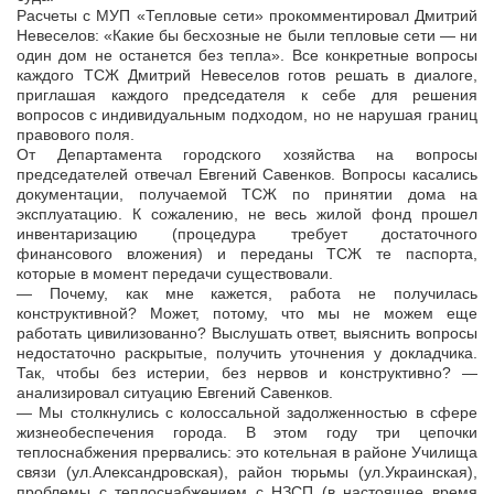
Расчеты с МУП «Тепловые сети» прокомментировал Дмитрий
Невеселов: «Какие бы бесхозные не были тепловые сети — ни
один дом не останется без тепла». Все конкретные вопросы
каждого ТСЖ Дмитрий Невеселов готов решать в диалоге,
приглашая каждого председателя к себе для решения
вопросов с индивидуальным подходом, но не нарушая границ
правового поля.
От Департамента городского хозяйства на вопросы
председателей отвечал Евгений Савенков. Вопросы касались
документации, получаемой ТСЖ по принятии дома на
эксплуатацию. К сожалению, не весь жилой фонд прошел
инвентаризацию (процедура требует достаточного
финансового вложения) и переданы ТСЖ те паспорта,
которые в момент передачи существовали.
— Почему, как мне кажется, работа не получилась
конструктивной? Может, потому, что мы не можем еще
работать цивилизованно? Выслушать ответ, выяснить вопросы
недостаточно раскрытые, получить уточнения у докладчика.
Так, чтобы без истерии, без нервов и конструктивно? —
анализировал ситуацию Евгений Савенков.
— Мы столкнулись с колоссальной задолженностью в сфере
жизнеобеспечения города. В этом году три цепочки
теплоснабжения прервались: это котельная в районе Училища
связи (ул.Александровская), район тюрьмы (ул.Украинская),
проблемы с теплоснабжением с НЗСП (в настоящее время