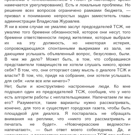
намечается урегулирование). Есть и локальные проблемы. Но
решение всех вопросов ограничено рамками бюджета, —
призвал к пониманию непростых задач заместитель главы
администрации Владислав Журавлев.
Я ни в коем случае не умаляю заслуг председателей ТСЖ, не
умаляю того бремени обязанностей, которое они несут, того
бремени ответственности перед жителями, которые выбрали
их на эту должность, но некоторая истерия,
сопровождающаяся спонтанными выкриками из зала, не
дающими услышать объявленный вопрос, безусловно, были.
В чем же дело? Может быть, в том, что собравшиеся
представители товариществ не хотели слушать никого, кроме
себя? В том, что, они отторгают саму мысль о диалоге ТСЖ и
власти? В том, что, придя на собрание, они хотели услышать
для себя: «или все или ничего»?
Нет, были и конструктивно настроенные люди. Ко мне
подошел один из председателей ТСЖ, сообщив, что у него
есть алгоритм работы с неплательщиками. Напечатаем ли мы
его? Разумеется, такие варианты нужно рассматривать,
конечно, для того и существует городская газета, чтобы быть
площадкой для диалога. Я постаралась не обращать
внимания на реплики, что «никто это рассматривать и
печатать не будет». «Новочеркасские ведомости»
напечатают», — был ответ моего собеседника. Да, и