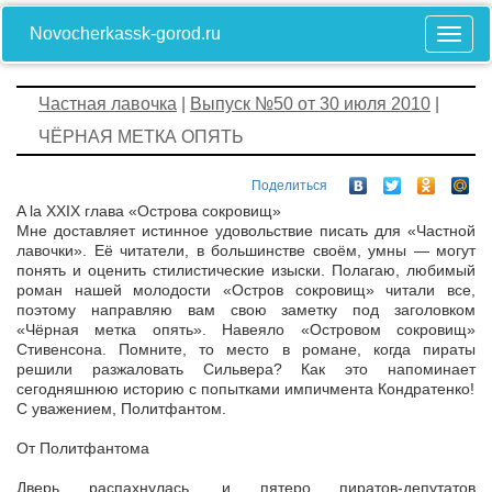
Novocherkassk-gorod.ru
Частная лавочка
|
Выпуск №50 от 30 июля 2010
|
ЧЁРНАЯ МЕТКА ОПЯТЬ
Поделиться
A la XXIX глава «Острова сокровищ»
Мне доставляет истинное удовольствие писать для «Частной
лавочки». Её читатели, в большинстве своём, умны — могут
понять и оценить стилистические изыски. Полагаю, любимый
роман нашей молодости «Остров сокровищ» читали все,
поэтому направляю вам свою заметку под заголовком
«Чёрная метка опять». Навеяло «Островом сокровищ»
Стивенсона. Помните, то место в романе, когда пираты
решили разжаловать Сильвера? Как это напоминает
сегодняшнюю историю с попытками импичмента Кондратенко!
С уважением, Политфантом.
От Политфантома
Дверь распахнулась, и пятеро пиратов-депутатов