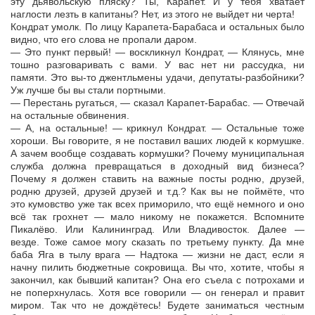
эту дьявольскую пляску? Ты, Карапет. И у тебя хватает
наглости лезть в капитаны? Нет, из этого не выйдет ни черта!
Кондрат умолк. По лицу Карапета-Барабаса и остальных было
видно, что его слова не пропали даром.
— Это пункт первый! — воскликнул Кондрат, — Клянусь, мне
тошно разговаривать с вами. У вас нет ни рассудка, ни
памяти. Это вы-то джентльмены удачи, депутаты-разбойники?
Уж лучше бы вы стали портными.
— Перестань ругаться, — сказал Карапет-Барабас. — Отвечай
на остальные обвинения.
— А, на остальные! — крикнул Кондрат. — Остальные тоже
хороши. Вы говорите, я не поставил ваших людей к кормушке.
А зачем вообще создавать кормушки? Почему муниципальная
служба должна превращаться в доходный вид бизнеса?
Почему я должен ставить на важные посты родню, друзей,
родню друзей, друзей друзей и т.д.? Как вы не поймёте, что
это кумовство уже так всех приморило, что ещё немного и оно
всё так грохнет — мало никому не покажется. Вспомните
Пикалёво. Или Калининград. Или Владивосток. Далее —
везде. Тоже самое могу сказать по третьему пункту. Да мне
баба Яга в тылу врага — Надтока — жизни не даст, если я
начну пилить бюджетные сокровища. Вы что, хотите, чтобы я
закончил, как бывший капитан? Она его съела с потрохами и
не поперхнулась. Хотя все говорили — он генерал и правит
миром. Так что не дождётесь! Будете заниматься честным