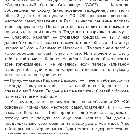
«Справедливый Остров Сокровищ» (СОС!). — Команда,
собравшись на сходку (внеочередное заседание), как велит
обычай джентльменов удачи и ФЗ «Об основных принципах
местного самоуправления в РФ», вынесла решение послать
тебе чёрную метку. Переверни её, как велит наш обычай, и
прочти, что на ней написано. Тогда ты заговоришь по-иному.
— Спасибо, Карапет, — отозвался Кондрат. — Ты у нас
деловой человек и знаешь наизусть наши обычаи. Что ж тут
написано? Ага! «Импичмент. Низложен». Так вот в чём дело! И
какой хороший почерк! Точно в книге. Или в блокноте. Это у
тебя такой почерк, Карапет-Барабас? Ты первый человек во
всей гоп-команде. Я не удивлюсь, если теперь капитаном
выберут тебя. Дай мне, пожалуйста, головню, а то трубка у
меня никак не раскуривается.
— Ну-ну, — сказал Карапет-Барабас. — Нечего тебе морочить
команду. Послушать тебя — ты такой и сякой, но всё же
слезай с этой бочки. Ты уже у нас не капитан. Слезай с бочки и
не мешай нашим выборам!
— А я думал, ты и вправду знаешь наши обычаи и ФЗ «Об
основных принципах местного самоуправления в РФ», —
возразил Кондрат. — Тебе придётся ещё малость подождать,
потому что я покуда всё ещё ваш капитан. Вы должны
предъявить мне свои обвинения и выслушать мой ответ. А до
той поры ваша чёрная метка будет стоить не дороже сухаря.