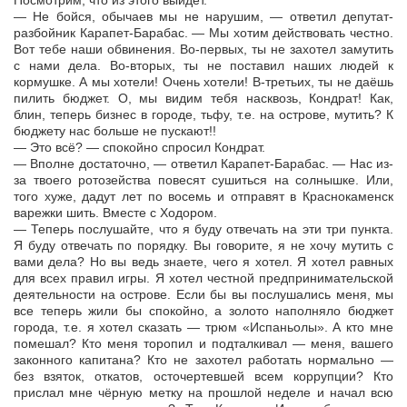
Посмотрим, что из этого выйдет.
— Не бойся, обычаев мы не нарушим, — ответил депутат-
разбойник Карапет-Барабас. — Мы хотим действовать честно.
Вот тебе наши обвинения. Во-первых, ты не захотел замутить
с нами дела. Во-вторых, ты не поставил наших людей к
кормушке. А мы хотели! Очень хотели! В-третьих, ты не даёшь
пилить бюджет. О, мы видим тебя насквозь, Кондрат! Как,
блин, теперь бизнес в городе, тьфу, т.е. на острове, мутить? К
бюджету нас больше не пускают!!
— Это всё? — спокойно спросил Кондрат.
— Вполне достаточно, — ответил Карапет-Барабас. — Нас из-
за твоего ротозейства повесят сушиться на солнышке. Или,
того хуже, дадут лет по восемь и отправят в Краснокаменск
варежки шить. Вместе с Ходором.
— Теперь послушайте, что я буду отвечать на эти три пункта.
Я буду отвечать по порядку. Вы говорите, я не хочу мутить с
вами дела? Но вы ведь знаете, чего я хотел. Я хотел равных
для всех правил игры. Я хотел честной предпринимательской
деятельности на острове. Если бы вы послушались меня, мы
все теперь жили бы спокойно, а золото наполняло бюджет
города, т.е. я хотел сказать — трюм «Испаньолы». А кто мне
помешал? Кто меня торопил и подталкивал — меня, вашего
законного капитана? Кто не захотел работать нормально —
без взяток, откатов, осточертевшей всем коррупции? Кто
прислал мне чёрную метку на прошлой неделе и начал всю