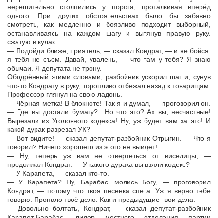
нерешительно столпились у порога, проталкивая вперёд
одного. При других обстоятельствах было бы забавно
смотреть, как медленно и боязливо подходит выборный,
останавливаясь на каждом шагу и вытянув правую руку,
сжатую в кулак.
— Подойди ближе, приятель, — сказал Кондрат, — и не бойся:
я тебя не съем. Давай, увалень, — что там у тебя? Я знаю
обычаи. Я депутата не трону.
Ободрённый этими словами, разбойник ускорил шаг и, сунув
что-то Кондрату в руку, торопливо отбежал назад к товарищам.
Профессор глянул на свою ладонь.
— Чёрная метка! В блокноте! Так я и думал, — проговорил он.
— Где вы достали бумагу?.. Но что это? Ах вы, несчастные!
Вырезали из Уголовного кодекса! Ну, уж будет вам за это! И
какой дурак разрезал УК?
— Вот видите! — сказал депутат-разбойник Отрыгин. — Что я
говорил? Ничего хорошего из этого не выйдет!
— Ну, теперь уж вам не отвертеться от виселицы, —
продолжал Кондрат. — У какого дурака вы взяли кодекс?
— У Карапета, — сказал кто-то.
— У Карапета? Ну, Барабас, молись Богу, — проговорил
Кондрат, — потому что твоя песенка спета. Уж я верно тебе
говорю. Пропало твоё дело. Как и предыдущие твои дела.
— Довольно болтать, Кондрат, — сказал депутат-разбойник
Карапет-Барабас, лидер местного отделения партии