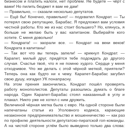
бизнесом и платить налоги, нет проблем. Не будете — чёрт с
вами! Но пилить бюджет я вам не дам!
— Правильно, — сказали несколько депутатов.
— Ещё бы! Конечно, правильно! — подхватил Кондрат. — Ты
потерял свою репутацию, Барабас. Я предложил вам условия
честной работы. Кто же из нас стоит большего? Но, клянусь, я
больше не желаю быть у вас капитаном. Выбирайте кого
хотите. С меня довольно!
— Кондрата! — заорали все. — Кондрат на веки веков!
Кондрата в капитаны!
— Так вот что вы теперь запели! — крикнул Кондрат. —
Карапет, милый друг, придётся тебе подождать до другого
случая. Счастье твоё, что я не помню худого. Сердце у меня
отходчивое. Что же делать с этой чёрной меткой, приятели?
Теперь она как будто ни к чему. Карапет-Барабас загубил
свою душу, изгадил УК понапрасну.
На этом прения закончились. Кондрат пошёл проверять
работу монополистов. Депутаты разошлись думать о благе
народа. Один Карапет-Барабас стоял наказанный в углу и
плакал. Никто уже не хотел с ним дружить.
Величиной чёрная метка была с евро. На одной стороне были
напечатаны статьи из Уголовного кодекса, карающие
незаконное предпринимательство и мошенничество — как раз
по профилю деятельности депутатско-пиратской гоп-команды.
А на чистой стороне углём было выведено только два слова: