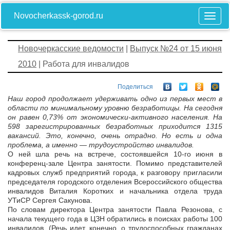
Novocherkassk-gorod.ru
Новочеркасские ведомости
|
Выпуск №24 от 15 июня
2010
| Работа для инвалидов
Поделиться
Наш город продолжает удерживать одно из первых мест в
области по минимальному уровню безработицы. На сегодня
он равен 0,73% от экономически-активного населения. На
598 зарегистрированных безработных приходится 1315
вакансий. Это, конечно, очень отрадно. Но есть и одна
проблема, а именно — трудоустройство инвалидов.
О ней шла речь на встрече, состоявшейся 10-го июня в
конференц-зале Центра занятости. Помимо представителей
кадровых служб предприятий города, к разговору пригласили
председателя городского отделения Всероссийского общества
инвалидов Виталия Коротких и начальника отдела труда
УТиСР Сергея Сакунова.
По словам директора Центра занятости Павла Резонова, с
начала текущего года в ЦЗН обратились в поисках работы 100
инвалидов. (Речь идет, конечно, о трудоспособных гражданах