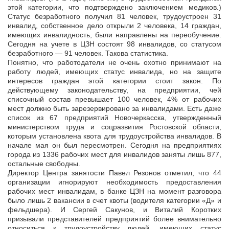
этой категории, что подтверждено заключением медиков.)
Статус безработного получил 81 человек, трудоустроен 31
инвалид, собственное дело открыли 2 человека, 14 граждан,
имеющих инвалидность, были направлены на переобучение.
Сегодня на учете в ЦЗН состоят 98 инвалидов, со статусом
безработного — 91 человек. Такова статистика.
Понятно, что работодатели не очень охотно принимают на
работу людей, имеющих статус инвалида, но на защите
интересов граждан этой категории стоит закон. По
действующему законодательству, на предприятии, чей
списочный состав превышает 100 человек, 4% от рабочих
мест должно быть зарезервировано за инвалидами. Есть даже
список из 67 предприятий Новочеркасска, утвержденный
министерством труда и соцразвития Ростовской области,
которым установлена квота для трудоустройства инвалидов. В
начале мая он был пересмотрен. Сегодня на предприятиях
города из 1336 рабочих мест для инвалидов заняты лишь 877,
остальные свободны.
Директор Центра занятости Павел Резонов отметил, что 44
организации игнорируют необходимость предоставления
рабочих мест инвалидам, в банке ЦЗН на момент разговора
было лишь 2 вакансии в счет квоты (водителя категории «Д» и
фельдшера). И Сергей Сакунов, и Виталий Коротких
призывали представителей предприятий более внимательно
относиться к трудоустройству людей, имеющих статус