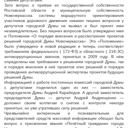
самими депутатами.
Зато вопрос о приёме из государственной собственности
Ростовской области в муниципальную собственность
Новочеркасска системы маршрутного ориентирования
участников дорожного движения никаких лишних вопросов у
депутатов городской Думы не вызвал и был принят ими
незамедлительно. Без лишних вопросов было утверждено ими
и Положение «О порядке внесения и рассмотрения проектов
решений городской Думы Новочеркасска». Это «Положение»
было утверждено в новой редакции и теперь соответствует
требованиям федерального ( 172-ФЗ) и областного ( 218-ЗС)
антикоррупционных законов, принятых в 2009 году. В нём
определены как требования к решениям городской Думы, так
и порядок внесения в неё проектов этих решений и порядок
проведения антикоррупционной экспертизы проектов будущих
решений Думы.
Информацией о работе постоянных комиссий городской Думы
с депутатами поделился один из них — заместитель
председателя Думы Андрей Карабедов. А другой заместитель
председателя Думы — депутат Андрей Андрющенко —
доложил своим коллегам о снятии с контроля некогда
принятых, но уже утративших силу решений.
Чрезвычайно интересным и познавательным для
представителей средств массовой информации обещал быть
вопрос о присвоении звания «Почётный гражданин города