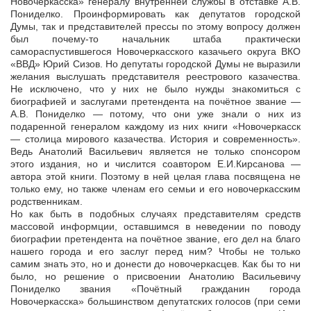
Новочеркасска» генералу внутренней службы в отставке А.В.
Пониделко. Проинформировать как депутатов городской
Думы, так и представителей прессы по этому вопросу должен
был почему-то начальник штаба практически
самораспустившегося Новочеркасского казачьего округа ВКО
«ВВД» Юрий Сизов. Но депутаты городской Думы не выразили
желания выслушать представителя реестрового казачества.
Не исключено, что у них не было нужды знакомиться с
биографией и заслугами претендента на почётное звание —
А.В. Пониделко — потому, что они уже знали о них из
подаренной генералом каждому из них книги «Новочеркасск
— столица мирового казачества. История и современность».
Ведь Анатолий Васильевич является не только спонсором
этого издания, но и числится соавтором Е.И.Кирсанова —
автора этой книги. Поэтому в ней целая глава посвящена не
только ему, но также членам его семьи и его новочеркасским
родственникам.
Но как быть в подобных случаях представителям средств
массовой информции, оставшимся в неведении по поводу
биографии претендента на почётное звание, его дел на благо
нашего города и его заслуг перед ним? Чтобы не только
самим знать это, но и донести до новочеркасцев. Как бы то ни
было, но решение о присвоении Анатолию Васильевичу
Пониделко звания «Почётный гражданин города
Новочеркасска» большинством депутатских голосов (при семи