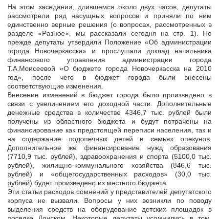
На этом заседании, длившемся около двух часов, депутаты
рассмотрели ряд насущных вопросов и приняли по ним
единственно верные решения (о вопросах, рассмотренных в
разделе «Разное», мы рассказали сегодня на стр. 1). Но
прежде депутаты утвердили Положение «Об администрации
города Новочеркасска» и прослушали доклад начальника
финансового управления администрации города
Т.А.Моисеевой «О бюджете города Новочеркасска на 2010
год», после чего в бюджет города были внесены
соответствующие изменения.
Внесение изменений в бюджет города было произведено в
связи с увеличением его доходной части. Дополнительные
денежные средства в количестве 4346,7 тыс. рублей были
получены из областного бюджета и будут потрачены на
финансирование как предстоящей переписи населения, так и
на содержание подопечных детей в семьях опекунов.
Дополнительное же финансирование нужд образования
(7710,9 тыс. рублей), здравоохранения и спорта (5100,0 тыс.
рублей), жилищно-коммунального хозяйства (846,6 тыс.
рублей) и «общегосударственных расходов» (30,0 тыс.
рублей) будет произведено из местного бюджета.
Эти статьи расходов сомнений у представителей депутатского
корпуса не вызвали. Вопросы у них возникли по поводу
выделения средств на оборудование детских площадок в
поселке Донском. Некоторые депутаты усомнились в том,