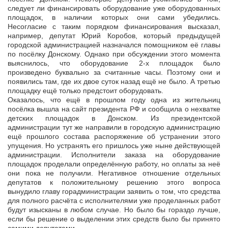
следует ли финансировать оборудование уже оборудованных
площадок, в наличии которых они сами убедились.
Несогласие с таким порядком финансирования высказал,
например, депутат Юрий Коробов, который предыдущей
городской администрацией назначался помощником её главы
по посёлку Донскому. Однако при обсуждении этого момента
выяснилось, что оборудование 2-х площадок было
произведено буквально за считанные часы. Поэтому они и
появились там, где их двое суток назад ещё не было. А третью
площадку ещё только предстоит оборудовать.
Оказалось, что ещё в прошлом году одна из жительниц
посёлка вышла на сайт президента РФ и сообщила о нехватке
детских площадок в Донском. Из президентской
администрации тут же направили в городскую администрацию
ещё прошлого состава распоряжение об устранении этого
упущения. Но устранять его пришлось уже ныне действующей
администрации. Исполнители заказа на оборудование
площадок проделали определённую работу, но оплаты за неё
они пока не получили. Негативное отношение отдельных
депутатов к положительному решению этого вопроса
вынудило главу горадминистрации заявить о том, что средства
для полного расчёта с исполнителями уже проделанных работ
будут изысканы в любом случае. Но было бы гораздо лучше,
если бы решение о выделении этих средств было бы принято