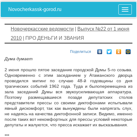
Novocherkassk-gorod.ru
Новочеркасские ведомости
|
Выпуск №22 от 1 июня
2010
| ПРО ДЕНЬГИ И ЗВАНИЯ
Поделиться
Дума думает
2 июня прошло пятое заседание городской Думы 5-го созыва.
Одновременно с этим заседанием у Атаманского дворца
проводился митинг по случаю 48-й годовщины со дня
трагических событий 1962 года. Туда и былоперемещена из
зала заседаний Думы вся звукоусиливающая аппаратура.
Поэтому размещавшиеся позади депутатских столов
представители прессы со своими диктофонами испытывали
явный дискомфорт, так как вынуждены были напрягать слух,
не надеясь на качества диктофонной записи. Видимо, именно
после таких вот некомфортных для прессы условий некоторые
депутаты и жалуются, что пресса искажает их высказывания.
***