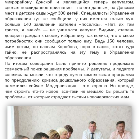
микрорайону Донской и являющийся теперь депутатом,
сделал неожиданное признание – по его данным, на Донском
мест в детские сады ждут 300 детей. Специалисты Управления
образования тут же сообщили, у них имеется только чуть
больше 140 заявлений жителей «поселка». «Нет, их там
триста, я знаю!» — не унимался депутат. Видимо, степень
доверия граждан к своему избраннику так велика, что о своих
потребностях они сообщают только ему. Ведь 150 человек,
чьим детям, по словам Коробова, пора в садик, хотят туда
тайно, не распространяясь на эту тему в Управлении
образования.
По итогам совещания было принято решение продолжать
совместный поиск решения проблемы. И депутаты, и педагоги
сошлись на мысли, что городу нужна комплексная программа
по преодолению кризиса дошкольного образования, который
наметился сейчас. Модернизация – это хорошо. Но прежде,
чем строить что-то новое, все-таки не мешало бы решить те
проблемы, от которых страдают тысячи новочеркасских мам.