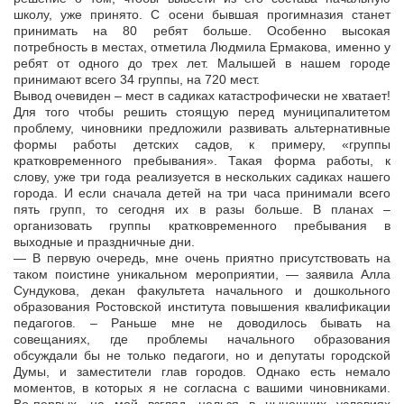
школу, уже принято. С осени бывшая прогимназия станет
принимать на 80 ребят больше. Особенно высокая
потребность в местах, отметила Людмила Ермакова, именно у
ребят от одного до трех лет. Малышей в нашем городе
принимают всего 34 группы, на 720 мест.
Вывод очевиден – мест в садиках катастрофически не хватает!
Для того чтобы решить стоящую перед муниципалитетом
проблему, чиновники предложили развивать альтернативные
формы работы детских садов, к примеру, «группы
кратковременного пребывания». Такая форма работы, к
слову, уже три года реализуется в нескольких садиках нашего
города. И если сначала детей на три часа принимали всего
пять групп, то сегодня их в разы больше. В планах –
организовать группы кратковременного пребывания в
выходные и праздничные дни.
— В первую очередь, мне очень приятно присутствовать на
таком поистине уникальном мероприятии, — заявила Алла
Сундукова, декан факультета начального и дошкольного
образования Ростовской института повышения квалификации
педагогов. – Раньше мне не доводилось бывать на
совещаниях, где проблемы начального образования
обсуждали бы не только педагоги, но и депутаты городской
Думы, и заместители глав городов. Однако есть немало
моментов, в которых я не согласна с вашими чиновниками.