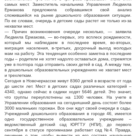
самых мест. Заместитель начальника Управления Людмила
Ермакова предложила собравшимся свой анализ
сложившейся на рынке дошкольного образования ситуации.
По ее словам, очередь в детские сады растет не только из-за
нехватки мест.
— Причин возникновения очереди несколько, — заявила
Людмила Ермакова, — во-первых, это всплеск рождаемости,
который мы наблюдаем в последнее время, во-вторых,
миграция населения, в-третьих, досрочный выход молодых
мам на работу. Эта тенденция особенно заметна в последние
годы – родители не хотят надолго оставаться дома, стремятся
уже в полтора года отправить своих детей в сад. А между тем,
в дошкольных образовательных учреждениях не хватает мест
и трехлеткам.
Сегодня в Новочеркасске живут 8360 детей в возрасте от года
до шести лет. Мест в детских садах различных категорий –
4340, однако сейчас в садики ходят 5646 детей. Это значит,
что группы переуплотнены на 1300 человек. На учете в
Управлении образования на сегодняшний день состоят более
3000 маленьких горожан. Все они ждут своей очереди в сады.
Учреждений дошкольного образования в городе 46, имеется
одно государственное образовательное учреждение –
ведомственный детский сад ЮРГТУ (НПИ), до первого
сентября в статусе прогимназии работает сад №4. Правда,
решение о том, чтобы вывести из его состава начальную