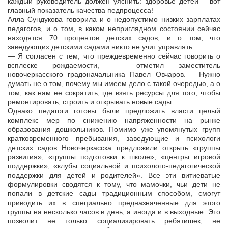
каждый руководитель должен уяснить: здоровье детей – вот
главный показатель качества педпроцесса!
Алла Сундукова говорила и о недопустимо низких зарплатах
педагогов, и о том, в каком неприглядном состоянии сейчас
находятся 70 процентов детских садов, и о том, что
заведующих детскими садами никто не учит управлять.
— Я согласен с тем, что преждевременно сейчас говорить о
всплеске рождаемости, — отметил заместитель
новочеркасского градоначальника Павел Овчаров. – Нужно
думать не о том, почему мы имеем дело с такой очередью, а о
том, как нам ее сократить, где взять ресурсы для того, чтобы
ремонтировать, строить и открывать новые сады.
Однако педагоги готовы были предложить власти целый
комплекс мер по снижению напряженности на рынке
образования дошкольников. Помимо уже упомянутых групп
кратковременного пребывания, заведующие и психологи
детских садов Новочеркасска предложили открыть «группы
развития», «группы подготовки к школе», «центры игровой
поддержки», «клубы социальной и психолого-педагогической
поддержки для детей и родителей». Все эти витиеватые
формулировки сводятся к тому, что мамочки, чьи дети не
попали в детские сады традиционным способом, смогут
приводить их в специально предназначенные для этого
группы на несколько часов в день, а иногда и в выходные. Это
позволит не только социализировать ребятишек, не