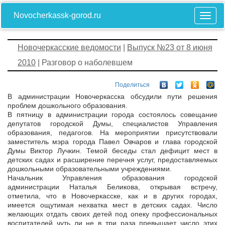
Novocherkassk-gorod.ru
Новочеркасские ведомости
|
Выпуск №23 от 8 июня
2010
| Разговор о наболевшем
Поделиться
В администрации Новочеркасска обсудили пути решения
проблем дошкольного образования.
В пятницу в администрации города состоялось совещание
депутатов городской Думы, специалистов Управления
образования, педагогов. На мероприятии присутствовали
заместитель мэра города Павел Овчаров и глава городской
Думы Виктор Лучкин. Темой беседы стал дефицит мест в
детских садах и расширение перечня услуг, предоставляемых
дошкольными образовательными учреждениями.
Начальник Управления образования городской
администрации Наталья Беликова, открывая встречу,
отметила, что в Новочеркасске, как и в других городах,
имеется ощутимая нехватка мест в детских садах. Число
желающих отдать своих детей под опеку профессиональных
воспитателей чуть ли не в три раза превышает число этих