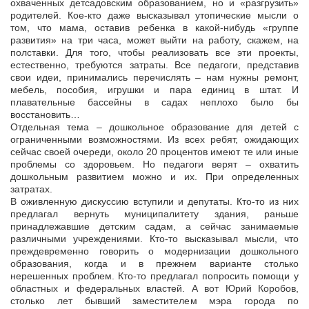
охваченных детсадовским образованием, но и «разгрузить»
родителей. Кое-кто даже высказывал утопические мысли о
том, что мама, оставив ребенка в какой-нибудь «группе
развития» на три часа, может выйти на работу, скажем, на
полставки. Для того, чтобы реализовать все эти проекты,
естественно, требуются затраты. Все педагоги, представив
свои идеи, принимались перечислять – нам нужны ремонт,
мебель, пособия, игрушки и пара единиц в штат. И
плавательные бассейны в садах неплохо было бы
восстановить…
Отдельная тема – дошкольное образование для детей с
ограниченными возможностями. Из всех ребят, ожидающих
сейчас своей очереди, около 20 процентов имеют те или иные
проблемы со здоровьем. Но педагоги верят – охватить
дошкольным развитием можно и их. При определенных
затратах.
В оживленную дискуссию вступили и депутаты. Кто-то из них
предлагал вернуть муниципалитету здания, раньше
принадлежавшие детским садам, а сейчас занимаемые
различными учреждениями. Кто-то высказывал мысли, что
преждевременно говорить о модернизации дошкольного
образования, когда и в прежнем варианте столько
нерешенных проблем. Кто-то предлагал попросить помощи у
областных и федеральных властей. А вот Юрий Коробов,
столько лет бывший заместителем мэра города по