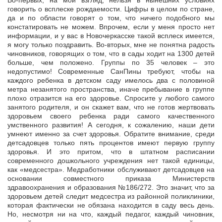
Во-первых, на мой взгляд, нельзя в нынешних условиях
говорить о всплеске рождаемости. Цифры в целом по стране,
да и по области говорят о том, что ничего подобного мы
констатировать не можем. Впрочем, если у меня просто нет
информации, и у вас в Новочеркасске такой всплеск имеется,
я могу только поздравить. Во-вторых, мне не понятна радость
чиновников, говорящих о том, что в сады ходит на 1300 детей
больше, чем положено. Группы по 35 человек – это
недопустимо! Современные СанПины требуют, чтобы на
каждого ребенка в детском саду имелось два с половиной
метра незанятого пространства, иначе пребывание в группе
плохо отразится на его здоровье. Спросите у любого самого
занятого родителя, и он скажет вам, что не готов жертвовать
здоровьем своего ребенка ради самого качественного
умственного развития! А сегодня, к сожалению, наши дети
умнеют именно за счет здоровья. Обратите внимание, среди
детсадовцев только пять процентов имеют первую группу
здоровья. И это притом, что в штатном расписании
современного дошкольного учреждения нет такой единицы,
как «медсестра». Медработники обслуживают детсадовцев на
основании совместного приказа Министерств
здравоохранения и образования №186/272. Это значит, что за
здоровьем детей следит медсестра из районной поликлиники,
которая фактически не обязана находится в саду весь день.
Но, несмотря ни на что, каждый педагог, каждый чиновник,