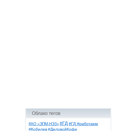
Облако тегов
#ГД
#АО «ЭПМ-НЭЗ»
#ГД #работаем
#ДеловойКофе
#Кобилев