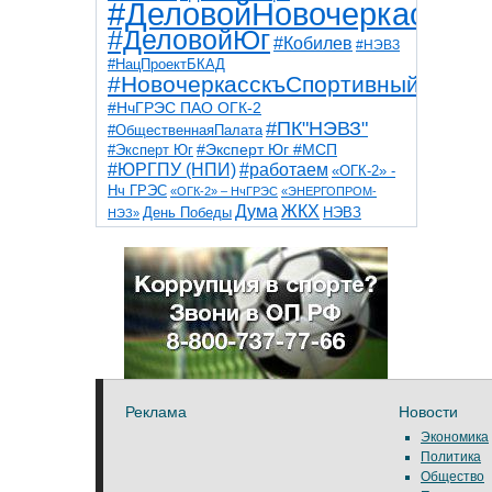
#ДеловойНовочеркасск
#ДеловойЮг
#Кобилев
#НЭВЗ
#НацПроектБКАД
#НовочеркасскъСпортивный
#НчГРЭС ПАО ОГК-2
#ПК"НЭВЗ"
#ОбщественнаяПалата
#Эксперт Юг
#Эксперт Юг #МСП
#ЮРГПУ (НПИ)
#работаем
«ОГК-2» -
Нч ГРЭС
«ОГК-2» – НчГРЭС
«ЭНЕРГОПРОМ-
Дума
ЖКХ
НЭВЗ
День Победы
НЭЗ»
ТНТ
НчГРЭС
Победа
Собор
ТПП
благоустройство
ветераны
выборы
дети
дороги
казаки
коррупция
космос
парк
общественная палата
пожар
роща
спорт
художники
театр
транспорт
Реклама
Новости
Экономика
Политика
Общество