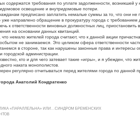
ых содержатся требования по уплате задолженности, возникшей у 
идомовое освещение и внутридомовые потери.
гражданам предписано заплатить немалые суммы за то, что они не п
уже направлено обращение в прокуратуру города с требованием д
ечь к ответственности виновных должностных лиц, приостановить 
ения на основании данных квитанций.
 что немало жителей города считают, что к данной акции причастн
осбытом не занимаемся. Это целиком сфера ответственности час
танемся в стороне, так как нарушены законные права и интересы 
и городской администрации.
звестно, кто и для чего затевает такие «игры», и я убежден, что ж
дного наката монополистов.
ерен регулярно отчитываться перед жителями города по данной п
города Анатолий Кондратенко
ИКА «ПАРАЛЛЕЛЬНА» ИЛИ…СИНДРОМ БРЕМЕНСКИХ
НТОВ