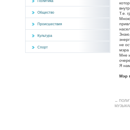
Политика
котор
внутр
Общество
Т.е. 
Мною 
привл
Происшествия
насел
Знаю,
Культура
энерг
не ос
Спорт
мэра 
Мне и
очере
Я нам
Мэр 
←
ПОЛИТ
МУЗЫКА