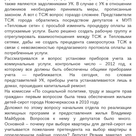
также являются задолжниками УК. В случае с УК в отношении
должников необходимо принимать меры, прописанные
законом. А вот с ТСЖ вопрос гораздо сложнее. Представители
ТСЖ города обратились посредством депутатов к МУП
«Тепловые сети» с просьбой изменить процедуру оплаты за
отпускаемые услуги. Было решено создать рабочую группу и
отрегулировать взаимоотношения между ТСЖ и Тепловыми
сетями, дабы не создать прецедента самороспуска ТСЖ в
связи с невозможностью предлагаемого протокола оплаты за
потребленные услуги.
Рассматривался и вопрос установки приборов учета за
коммунальные услуги, контрольное число – 2012 год, к
которому все должны быть обеспечены общими приборами
учета — приближается. На сегодня, по словам
представителей УК, приборы учета устанавливаются лишь в
домах, прошедших капитальный ремонт.
На комиссии «По социальной политике, труду и защите прав
граждан» первым вопросом была тема обеспечения жильем
детей-сирот города Новочеркасска в 2010 году.
Доложил по этому вопросу начальник отдела по реализации
жилищных программ и предоставления жилья Владимир
Майбуров. Вопросов к нему у депутатов было много.
Основной – почему при выборе квартиры для детей-сирот не
учитывается пожелание претендента на выбор квартиры в
определенном районе города? Депутат Резник заметил, что