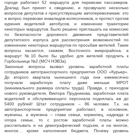
городе работают 52 маршрута для перевозки пассажиров.
Доклад был принят к сведению, и прозвучало несколько
вопросов депутатов к присутствующим автоперевозчикам: это
и вопрос перевозки инвалидов-колясочников, и протест против
курения водителей автобусов, и изменение траектории
некоторых маршрутов. Было решено приглашать на комиссию
по безопасности дорожного движения представителей
депутатского корпуса для рассмотрения возможностей по
изменению некоторых маршрутов по просьбам жителей. Такие
вопросы касаются, скажем, Восточного микрорайона, а
маршрут №10 было бы удобно для жителей продлить к
Горбольнице №2 (МСЧ НЭВЗа).
Законные вопросы вызвал уровень заработной платы
сотрудников автотранспортного предприятия ООО «Курьер».
До второго квартала нынешнего года они ежемесячно
получали заработную плату даже меньше МРОТ
(минимального размера оплаты труда). Правда, с приходом
нового руководителя, Виктора Прудникова, заработная плата
водителей и обслуживающего персонала поднялась аж до
5400 рублей! Штат сотрудников – 86 человек. Т.к. на
автотранспортном предприятии работают, в основном,
мужчины, а мужчина – глава семьи, кормилец, надежда и
опора семьи, то с ростом заработной платы можно
рассчитывать и на демографический подъем, и на многое,
многое… кроме наполнения бюджета. Почему уровень