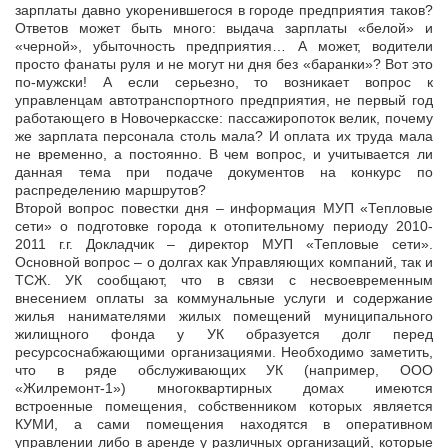
зарплаты давно укоренившегося в городе предприятия таков?
Ответов может быть много: выдача зарплаты «белой» и
«черной», убыточность предприятия… А может, водители
просто фанаты руля и не могут ни дня без «баранки»? Вот это
по-мужски! А если серьезно, то возникает вопрос к
управленцам автотранспортного предприятия, не первый год
работающего в Новочеркасске: пассажиропоток велик, почему
же зарплата персонала столь мала? И оплата их труда мала
не временно, а постоянно. В чем вопрос, и учитывается ли
данная тема при подаче документов на конкурс по
распределению маршрутов?
Второй вопрос повестки дня – информация МУП «Тепловые
сети» о подготовке города к отопительному периоду 2010-
2011 г.г. Докладчик – директор МУП «Тепловые сети».
Основной вопрос – о долгах как Управляющих компаний, так и
ТСЖ. УК сообщают, что в связи с несвоевременным
внесением оплаты за коммунальные услуги и содержание
жилья нанимателями жилых помещений муниципального
жилищного фонда у УК образуется долг перед
ресурсоснабжающими организациями. Необходимо заметить,
что в ряде обслуживающих УК (например, ООО
«Жилремонт-1») многоквартирных домах имеются
встроенные помещения, собственником которых является
КУМИ, а сами помещения находятся в оперативном
управлении либо в аренде у различных организаций, которые