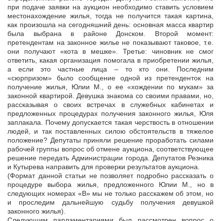
при подаче заявки на аукцион необходимо ставить условием
местонахождение жилья, тогда не получится такая картина,
как произошла на сегодняшний день: основная масса квартир
была выбрана в районе Донском. Второй момент:
претендентам на законное жилье не показывают таковое, т.е.
они получают «кота в мешке». Третье: чиновник не смог
ответить, какая организация помогала в приобретении жилья,
а если это частные лица – то кто они. Последним
«сюрпризом» было сообщение одной из претенденток на
получение жилья, Юлии М., о ее «хождении по мукам» за
законной квартирой. Девушка знакома со своими правами, но,
рассказывая о своих встречах в служебных кабинетах и
предложенных процедурах получения законного жилья, Юля
заплакала. Почему допускается такая черствость в отношении
людей, и так поставленных силою обстоятельств в тяжелое
положение? Депутаты приняли решение проработать силами
рабочей группы вопрос об отмене аукциона, соответствующее
решение передать Администрации города. Депутатов Резника
и Кутырева направить для проверки результатов аукциона.
(Формат данной статьи не позволяет подробно рассказать о
процедуре выбора жилья, предложенного Юлии М., но в
следующих номерах «В» мы не только расскажем об этом, но
и проследим дальнейшую судьбу получения девушкой
законного жилья).
Следующим парламентариями был рассмотрен вопрос о