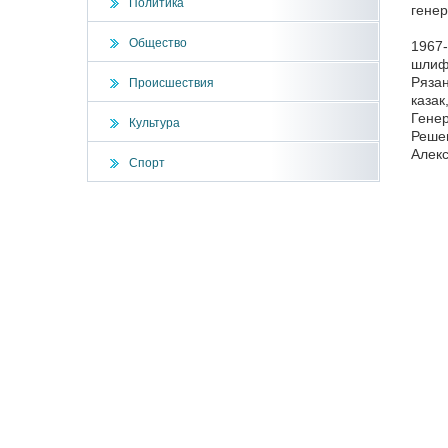
Политика
генер
Общество
1967-
шлифо
Рязан
Происшествия
казак
Гене
Культура
Решен
Алекс
Спорт