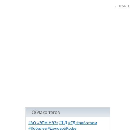
←
ФАКТЫ
Облако тегов
#ГД
#АО «ЭПМ-НЭЗ»
#ГД #работаем
#ДеловойКофе
#Кобилев