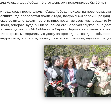
ала Александра Лебедя. В этот день ему исполнилось бы 60 лет.
м году, сразу после школы, Саша Лебедь пришел на новочеркасски
вщика, где проработал почти 2 года, получил 4-й рабочий разряд.
ское воздушно-десантное училище, посвятив свою жизнь защите Ро
, воин, генерал. Куда бы ни заносила его нелегкая служба, он с дос
ральный директор ОАО «Магнит» Сергей Паршин напомнил основны
ие открыть мемориальную доску на проходной завода, чтобы еще р
андра Лебедя, стало единым для всего коллектива, администраци