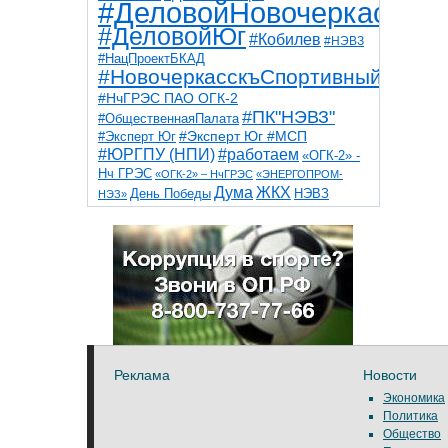
#ДеловойНовочеркасск
#ДеловойЮг
#Кобилев
#НЭВЗ
#НацПроектБКАД
#НовочеркасскъСпортивный
#НчГРЭС ПАО ОГК-2
#ПК"НЭВЗ"
#ОбщественнаяПалата
#Эксперт Юг
#Эксперт Юг #МСП
#ЮРГПУ (НПИ)
#работаем
«ОГК-2» -
Нч ГРЭС
«ОГК-2» – НчГРЭС
«ЭНЕРГОПРОМ-
Дума
ЖКХ
НЭВЗ
День Победы
НЭЗ»
ТНТ
НчГРЭС
Победа
Собор
ТПП
благоустройство
ветераны
выборы
дети
дороги
казаки
коррупция
космос
парк
общественная палата
пожар
роща
спорт
художники
театр
транспорт
Реклама
Новости
Экономика
Политика
Общество