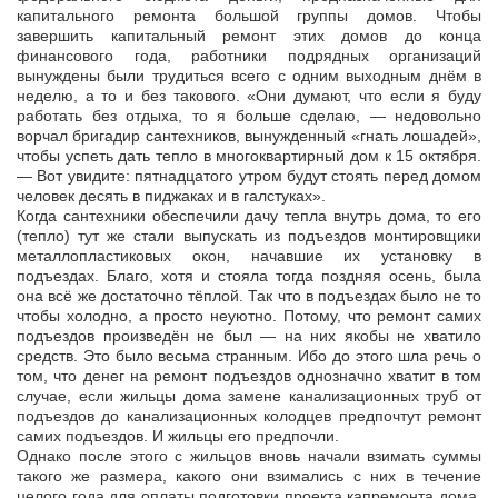
капитального ремонта большой группы домов. Чтобы
завершить капитальный ремонт этих домов до конца
финансового года, работники подрядных организаций
вынуждены были трудиться всего с одним выходным днём в
неделю, а то и без такового. «Они думают, что если я буду
работать без отдыха, то я больше сделаю, — недовольно
ворчал бригадир сантехников, вынужденный «гнать лошадей»,
чтобы успеть дать тепло в многоквартирный дом к 15 октября.
— Вот увидите: пятнадцатого утром будут стоять перед домом
человек десять в пиджаках и в галстуках».
Когда сантехники обеспечили дачу тепла внутрь дома, то его
(тепло) тут же стали выпускать из подъездов монтировщики
металлопластиковых окон, начавшие их установку в
подъездах. Благо, хотя и стояла тогда поздняя осень, была
она всё же достаточно тёплой. Так что в подъездах было не то
чтобы холодно, а просто неуютно. Потому, что ремонт самих
подъездов произведён не был — на них якобы не хватило
средств. Это было весьма странным. Ибо до этого шла речь о
том, что денег на ремонт подъездов однозначно хватит в том
случае, если жильцы дома замене канализационных труб от
подъездов до канализационных колодцев предпочтут ремонт
самих подъездов. И жильцы его предпочли.
Однако после этого с жильцов вновь начали взимать суммы
такого же размера, какого они взимались с них в течение
целого года для оплаты подготовки проекта капремонта дома.