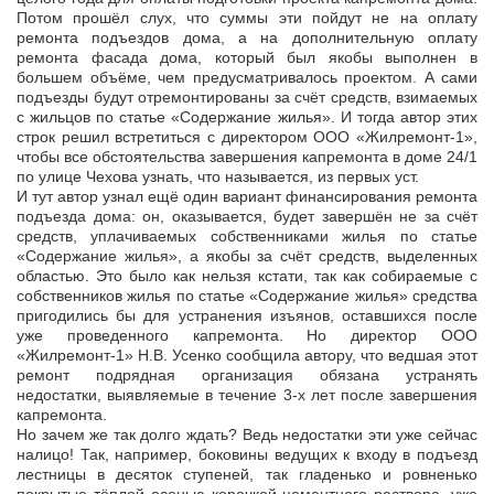
Потом прошёл слух, что суммы эти пойдут не на оплату
ремонта подъездов дома, а на дополнительную оплату
ремонта фасада дома, который был якобы выполнен в
большем объёме, чем предусматривалось проектом. А сами
подъезды будут отремонтированы за счёт средств, взимаемых
с жильцов по статье «Содержание жилья». И тогда автор этих
строк решил встретиться с директором ООО «Жилремонт-1»,
чтобы все обстоятельства завершения капремонта в доме 24/1
по улице Чехова узнать, что называется, из первых уст.
И тут автор узнал ещё один вариант финансирования ремонта
подъезда дома: он, оказывается, будет завершён не за счёт
средств, уплачиваемых собственниками жилья по статье
«Содержание жилья», а якобы за счёт средств, выделенных
областью. Это было как нельзя кстати, так как собираемые с
собственников жилья по статье «Содержание жилья» средства
пригодились бы для устранения изъянов, оставшихся после
уже проведенного капремонта. Но директор ООО
«Жилремонт-1» Н.В. Усенко сообщила автору, что ведшая этот
ремонт подрядная организация обязана устранять
недостатки, выявляемые в течение 3-х лет после завершения
капремонта.
Но зачем же так долго ждать? Ведь недостатки эти уже сейчас
налицо! Так, например, боковины ведущих к входу в подъезд
лестницы в десяток ступеней, так гладенько и ровненько