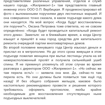
представителями различных управлений, отделов и служб
нашего города. «Жилремонт-1» там представляла главный
инженер этого ООО О.П. Вербицкая. Я продемонстрировал ей
фото с выломанными поручнями двух лестничных маршей. И
она совершенно точно сказала, в каком подъезде какого дома
они находятся. На мой вопрос «Когда будут восстановлены
эти поручни?», Оксана Петровна тоже ответила, но не совсем
определённо: «Когда будет проводиться капитальный ремонт
этого дома». Заметьте: не в ближайшее время, а когда Центр
изыщет и пришлёт в наш город средства для капитального
ремонта очередной партии многоквартирных домов.
Во второй половине минувшего года Центр изыскал деньги и
прислал их в метрополию. Но до этого срока живущая в этом
подъезде пожилая женщина при мытье лестницы упала на её
нижерасположенный пролёт и получила сильнейший ушиб
спины. Я не преминул упомянуть об этом случае во время
разговора с директором ООО «Жилремонт-1». «Но сейчас же
там перила есть!» — заявила она мне. Да, сейчас-то там
перила есть. Но они должны были появиться там ещё год
назад! И без общего собрания жильцов, каковое было
настоятельно рекомендовано провести и решение которого
требовалось оформить протоколом, якобы крайне
необходимым для восстановления отсутствующих ныне
подъездных выключателей.