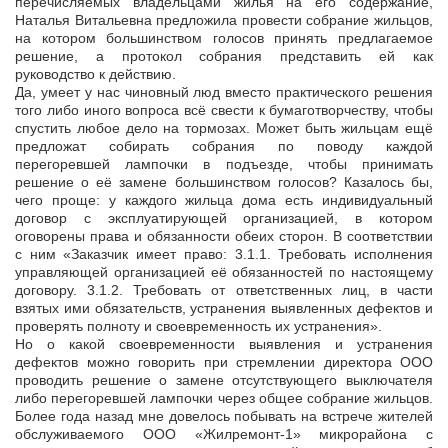
перечисляемых владельцами жилья на его содержание,
Наталья Витальевна предложила провести собрание жильцов,
на котором большинством голосов принять предлагаемое
решение, а протокол собрания представить ей как
руководство к действию.
Да, умеет у нас чиновный люд вместо практического решения
того либо иного вопроса всё свести к бумаготворчеству, чтобы
спустить любое дело на тормозах. Может быть жильцам ещё
предложат собирать собрания по поводу каждой
перегоревшей лампочки в подъезде, чтобы принимать
решение о её замене большинством голосов? Казалось бы,
чего проще: у каждого жильца дома есть индивидуальный
договор с эксплуатирующей организацией, в котором
оговорены права и обязанности обеих сторон. В соответствии
с ним «Заказчик имеет право: 3.1.1. Требовать исполнения
управляющей организацией её обязанностей по настоящему
договору. 3.1.2. Требовать от ответственных лиц, в части
взятых ими обязательств, устранения выявленных дефектов и
проверять полноту и своевременность их устранения».
Но о какой своевременности выявления и устранения
дефектов можно говорить при стремлении директора ООО
проводить решение о замене отсутствующего выключателя
либо перегоревшей лампочки через общее собрание жильцов.
Более года назад мне довелось побывать на встрече жителей
обслуживаемого ООО «Жилремонт-1» микрорайона с