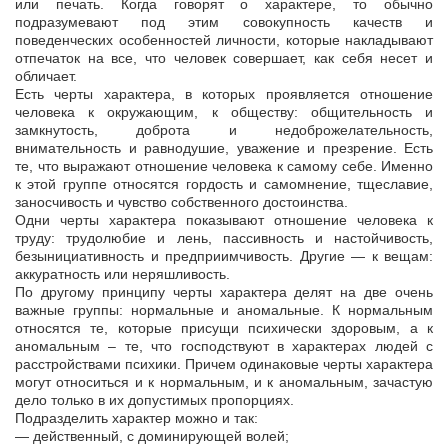
или печать. Когда говорят о характере, то обычно
подразумевают под этим совокупность качеств и
поведенческих особенностей личности, которые накладывают
отпечаток на все, что человек совершает, как себя несет и
обличает.
Есть черты характера, в которых проявляется отношение
человека к окружающим, к обществу: общительность и
замкнутость, доброта и недоброжелательность,
внимательность и равнодушие, уважение и презрение. Есть
те, что выражают отношение человека к самому себе. Именно
к этой группе относятся гордость и самомнение, тщеславие,
заносчивость и чувство собственного достоинства.
Одни черты характера показывают отношение человека к
труду: трудолюбие и лень, пассивность и настойчивость,
безынициативность и предприимчивость. Другие — к вещам:
аккуратность или неряшливость.
По другому принципу черты характера делят на две очень
важные группы: нормальные и аномальные. К нормальным
относятся те, которые присущи психически здоровым, а к
аномальным – те, что господствуют в характерах людей с
расстройствами психики. Причем одинаковые черты характера
могут относиться и к нормальным, и к аномальным, зачастую
дело только в их допустимых пропорциях.
Подразделить характер можно и так:
— действенный, с доминирующей волей;