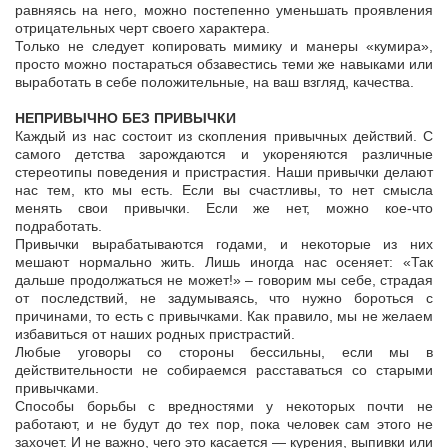
равняясь на него, можно постепенно уменьшать проявления
отрицательных черт своего характера.
Только не следует копировать мимику и манеры «кумира»,
просто можно постараться обзавестись теми же навыками или
выработать в себе положительные, на ваш взгляд, качества.
НЕПРИВЫЧНО БЕЗ ПРИВЫЧКИ
Каждый из нас состоит из скопления привычных действий. С
самого детства зарождаются и укореняются различные
стереотипы поведения и пристрастия. Наши привычки делают
нас тем, кто мы есть. Если вы счастливы, то нет смысла
менять свои привычки. Если же нет, можно кое-что
подработать.
Привычки вырабатываются годами, и некоторые из них
мешают нормально жить. Лишь иногда нас осеняет: «Так
дальше продолжаться не может!» – говорим мы себе, страдая
от последствий, не задумываясь, что нужно бороться с
причинами, то есть с привычками. Как правило, мы не желаем
избавиться от наших родных пристрастий.
Любые уговоры со стороны бессильны, если мы в
действительности не собираемся расставаться со старыми
привычками.
Способы борьбы с вредностями у некоторых почти не
работают, и не будут до тех пор, пока человек сам этого не
захочет. И не важно, чего это касается — курения, выпивки или