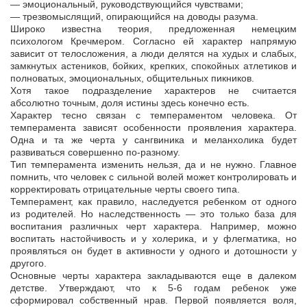
— эмоциональный, руководствующийся чувствами;
— трезвомыслящий, опирающийся на доводы разума.
Широко известна теория, предложенная немецким
психологом Кречмером. Согласно ей характер напрямую
зависит от телосложения, а люди делятся на худых и слабых,
замкнутых астеников, бойких, крепких, спокойных атлетиков и
полноватых, эмоциональных, общительных пикников.
Хотя такое подразделение характеров не считается
абсолютно точным, доля истины здесь конечно есть.
Характер тесно связан с темпераментом человека. От
темперамента зависят особенности проявления характера.
Одна и та же черта у сангвиника и меланхолика будет
развиваться совершенно по-разному.
Тип темперамента изменить нельзя, да и не нужно. Главное
помнить, что человек с сильной волей может контролировать и
корректировать отрицательные черты своего типа.
Темперамент, как правило, наследуется ребенком от одного
из родителей. Но наследственность — это только база для
воспитания различных черт характера. Например, можно
воспитать настойчивость и у холерика, и у флегматика, но
проявляться он будет в активности у одного и дотошности у
другого.
Основные черты характера закладываются еще в далеком
детстве. Утверждают, что к 5-6 годам ребенок уже
сформировал собственный нрав. Первой появляется воля,