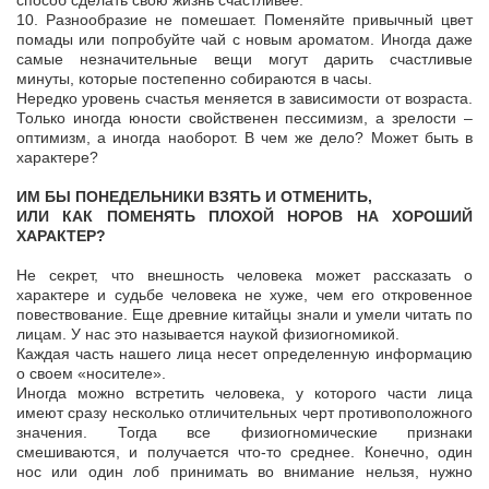
способ сделать свою жизнь счастливее.
10. Разнообразие не помешает. Поменяйте привычный цвет
помады или попробуйте чай с новым ароматом. Иногда даже
самые незначительные вещи могут дарить счастливые
минуты, которые постепенно собираются в часы.
Нередко уровень счастья меняется в зависимости от возраста.
Только иногда юности свойственен пессимизм, а зрелости –
оптимизм, а иногда наоборот. В чем же дело? Может быть в
характере?
ИМ БЫ ПОНЕДЕЛЬНИКИ ВЗЯТЬ И ОТМЕНИТЬ,
ИЛИ КАК ПОМЕНЯТЬ ПЛОХОЙ НОРОВ НА ХОРОШИЙ
ХАРАКТЕР?
Не секрет, что внешность человека может рассказать о
характере и судьбе человека не хуже, чем его откровенное
повествование. Еще древние китайцы знали и умели читать по
лицам. У нас это называется наукой физиогномикой.
Каждая часть нашего лица несет определенную информацию
о своем «носителе».
Иногда можно встретить человека, у которого части лица
имеют сразу несколько отличительных черт противоположного
значения. Тогда все физиогномические признаки
смешиваются, и получается что-то среднее. Конечно, один
нос или один лоб принимать во внимание нельзя, нужно