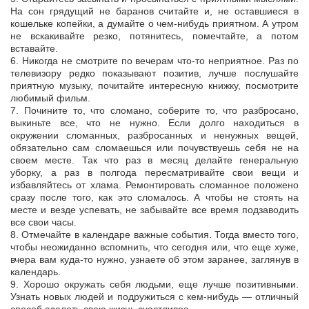
На сон грядущий не баранов считайте и, не оставшиеся в
кошельке копейки, а думайте о чем-нибудь приятном. А утром
не вскакивайте резко, потянитесь, помечтайте, а потом
вставайте.
6. Никогда не смотрите по вечерам что-то неприятное. Раз по
телевизору редко показывают позитив, лучше послушайте
приятную музыку, почитайте интересную книжку, посмотрите
любимый фильм.
7. Почините то, что сломано, соберите то, что разбросано,
выкиньте все, что не нужно. Если долго находиться в
окружении сломанных, разбросанных и ненужных вещей,
обязательно сам сломаешься или почувствуешь себя не на
своем месте. Так что раз в месяц делайте генеральную
уборку, а раз в полгода пересматривайте свои вещи и
избавляйтесь от хлама. Ремонтировать сломанное положено
сразу после того, как это сломалось. А чтобы не стоять на
месте и везде успевать, не забывайте все время подзаводить
все свои часы.
8. Отмечайте в календаре важные события. Тогда вместо того,
чтобы неожиданно вспомнить, что сегодня или, что еще хуже,
вчера вам куда-то нужно, узнаете об этом заранее, заглянув в
календарь.
9. Хорошо окружать себя людьми, еще лучше позитивными.
Узнать новых людей и подружиться с кем-нибудь — отличный