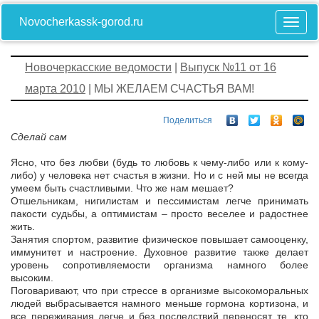
Novocherkassk-gorod.ru
Новочеркасские ведомости
|
Выпуск №11 от 16
марта 2010
| МЫ ЖЕЛАЕМ СЧАСТЬЯ ВАМ!
Поделиться
Сделай сам
Ясно, что без любви (будь то любовь к чему-либо или к кому-
либо) у человека нет счастья в жизни. Но и с ней мы не всегда
умеем быть счастливыми. Что же нам мешает?
Отшельникам, нигилистам и пессимистам легче принимать
пакости судьбы, а оптимистам – просто веселее и радостнее
жить.
Занятия спортом, развитие физическое повышает самооценку,
иммунитет и настроение. Духовное развитие также делает
уровень сопротивляемости организма намного более
высоким.
Поговаривают, что при стрессе в организме высокоморальных
людей выбрасывается намного меньше гормона кортизона, и
все переживания легче и без последствий переносят те, кто