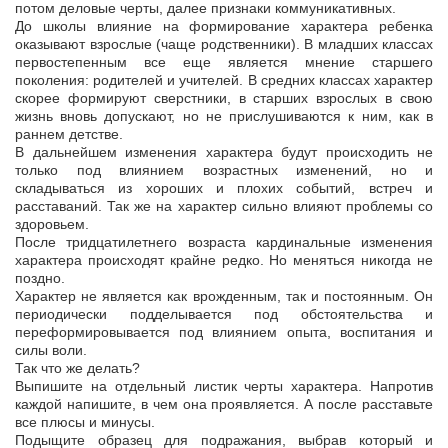
потом деловые черты, далее признаки коммуникативных.
До школы влияние на формирование характера ребенка
оказывают взрослые (чаще родственники). В младших классах
первостепенным все еще является мнение старшего
поколения: родителей и учителей. В средних классах характер
скорее формируют сверстники, в старших взрослых в свою
жизнь вновь допускают, но не прислушиваются к ним, как в
раннем детстве.
В дальнейшем изменения характера будут происходить не
только под влиянием возрастных изменений, но и
складываться из хороших и плохих событий, встреч и
расставаний. Так же на характер сильно влияют проблемы со
здоровьем.
После тридцатилетнего возраста кардинальные изменения
характера происходят крайне редко. Но меняться никогда не
поздно.
Характер не является как врожденным, так и постоянным. Он
периодически подделывается под обстоятельства и
переформировывается под влиянием опыта, воспитания и
силы воли.
Так что же делать?
Выпишите на отдельный листик черты характера. Напротив
каждой напишите, в чем она проявляется. А после расставьте
все плюсы и минусы.
Подыщите образец для подражания, выбрав который и