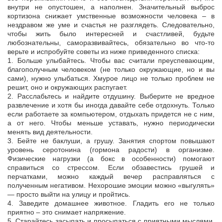
внутри не опустошен, а наполнен. Значительный выброс
кортизона снижает умственные возможности человека – в
нездравом же уме и счастья не разглядеть. Следовательно,
чтобы жить было интересней и счастливей, будьте
любознательны, саморазвивайтесь, обязательно во что-то
верьте и испробуйте советы из ниже приведенного списка:
1. Больше улыбайтесь. Чтобы вас считали преуспевающим,
благополучным человеком (не только окружающие, но и вы
сами), нужно улыбаться. Хмурое лицо не только проблем не
решит, оно и окружающих распугает.
2. Расслабьтесь и найдите отдушину. Выберите не вредное
развлечение и хотя бы иногда давайте себе отдохнуть. Только
если работаете за компьютером, отдыхать придется не с ним,
а от него. Чтобы меньше уставать, нужно периодически
менять вид деятельности.
3. Бейте не баклуши, а грушу. Занятия спортом повышают
уровень серотонина (гормона радости) в организме.
Физические нагрузки (а бокс в особенности) помогают
справиться со стрессом. Если обзавестись грушей и
перчатками, можно каждый вечер расправляться с
полученным негативом. Нехорошие эмоции можно «выгулять»
— просто выйти на улицу и пройтись.
4. Заведите домашнее животное. Гладить его не только
приятно – это снимает напряжение.
5. Старайтесь засыпать и просыпаться с приятными мыслями.