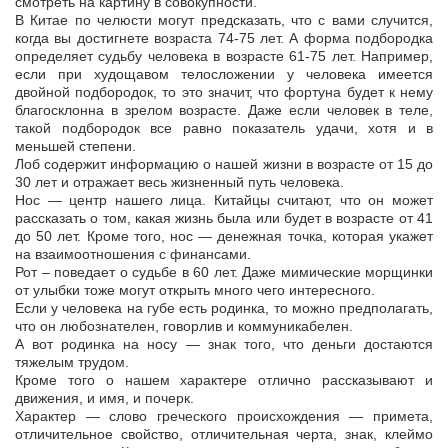
смотреть на картину в совокупности.
В Китае по челюсти могут предсказать, что с вами случится,
когда вы достигнете возраста 74-75 лет. А форма подбородка
определяет судьбу человека в возрасте 61-75 лет. Например,
если при худощавом телосложении у человека имеется
двойной подбородок, то это значит, что фортуна будет к нему
благосклонна в зрелом возрасте. Даже если человек в теле,
такой подбородок все равно показатель удачи, хотя и в
меньшей степени.
Лоб содержит информацию о нашей жизни в возрасте от 15 до
30 лет и отражает весь жизненный путь человека.
Нос — центр нашего лица. Китайцы считают, что он может
рассказать о том, какая жизнь была или будет в возрасте от 41
до 50 лет. Кроме того, нос — денежная точка, которая укажет
на взаимоотношения с финансами.
Рот – поведает о судьбе в 60 лет. Даже мимические морщинки
от улыбки тоже могут открыть много чего интересного.
Если у человека на губе есть родинка, то можно предполагать,
что он любознателен, говорлив и коммуникабелен.
А вот родинка на носу — знак того, что деньги достаются
тяжелым трудом.
Кроме того о нашем характере отлично рассказывают и
движения, и имя, и почерк.
Характер — слово греческого происхождения — примета,
отличительное свойство, отличительная черта, знак, клеймо