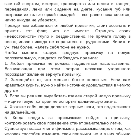
занятий спортом, истерик, транжирства или пения и танцев,
переедания, лени или сидения на диете, кусания губ или
покраски их только яркой помадой — все равно пока хочется,
ничто никуда не уберется.
Прежде чем избавиться от любой привычки, стоит осознать и
принять тот факт, что ее имеете. Отрицать своих
«недостоинств» глупо и бездейственно. Не прячьте голову в
песок, иначе никогда не справитесь с трудностями. Винить и
уж, тем более, жалеть себя тоже не нужно.
Чтобы сменить старую вредную привычку на новую
положительную, придется соблюдать правила:
1. Любая привычка не должна подавляться насильственно.
Возникающая при этом острая нехватка утерянного
порождает желание вернуть привычку.
2. Замещайте то, что мешает, более полезным. Если вам
нравиться курить, нужно найти источник удовольствия в чем-то
другом.
3. Если вы решили выработать взамен старой новую привычку
– ищите такую, которая не испортит дальнейшую жизнь.
4. Хвалите себя, когда делаете верные шаги, это подстегивает
на дальнейшие.
5. Когда следить за привычками войдет в привычку,
контролировать свое поведение станет значительно легче.
Существует масса книг и фильмов, рассказывающих о том, как
человек способен изменить свои привычки, но и в них обычно